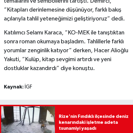
temalarını ve sembollerini tartıştı. Demirci,
“Kitapları derinlemesine düşünüyor, farklı bakış
açılarıyla tahlil yeteneğimizi geliştiriyoruz” dedi.
Katılımcı Selamı Karaca, “KO-MEK ile tanıştıktan
sonra roman okumaya başladım. Tahlillerle farklı
yorumlar zenginlik katıyor” derken, Hacer Alioğlu
Yakuti, “Kulüp, kitap sevgimi artırdı ve yeni
dostluklar kazandırdı” diye konuştu.
Kaynak:
İGF
Rize'nin Fındıklı ilçesinde deniz
kenarındaki işletme adeta
tsunamiyi yaşadı