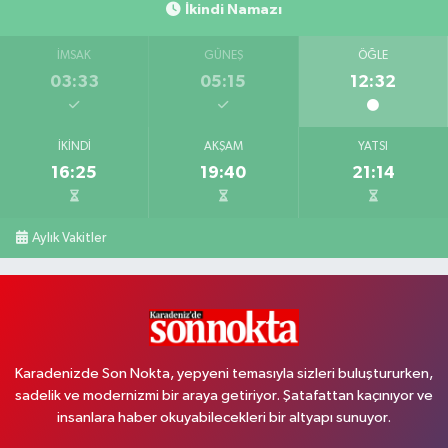
İkindi Namazı
İMSAK
GÜNEŞ
ÖĞLE
03:33
05:15
12:32
İKINDI
AKŞAM
YATSI
16:25
19:40
21:14
Aylık Vakitler
Karadenizde Son Nokta, yepyeni temasıyla sizleri buluştururken,
sadelik ve modernizmi bir araya getiriyor. Şatafattan kaçınıyor ve
insanlara haber okuyabilecekleri bir altyapı sunuyor.