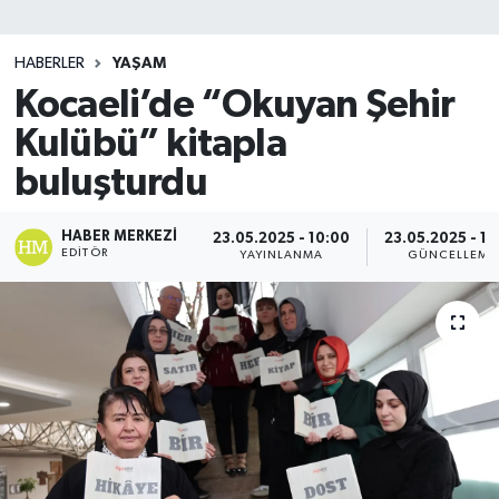
SİYASET
HABERLER
YAŞAM
Kocaeli’de “Okuyan Şehir
Teknoloji
Kulübü” kitapla
TRABZON
buluşturdu
TRABZONSPOR
HABER MERKEZI
23.05.2025 - 10:00
23.05.2025 - 10
EDITÖR
YAYINLANMA
GÜNCELLEME
Yaşam