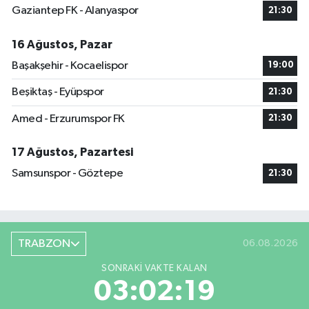
Gaziantep FK - Alanyaspor
21:30
16 Ağustos, Pazar
Başakşehir - Kocaelispor
19:00
Beşiktaş - Eyüpspor
21:30
Amed - Erzurumspor FK
21:30
17 Ağustos, Pazartesi
Samsunspor - Göztepe
21:30
TRABZON
06.08.2026
SONRAKI VAKTE KALAN
03:02:19