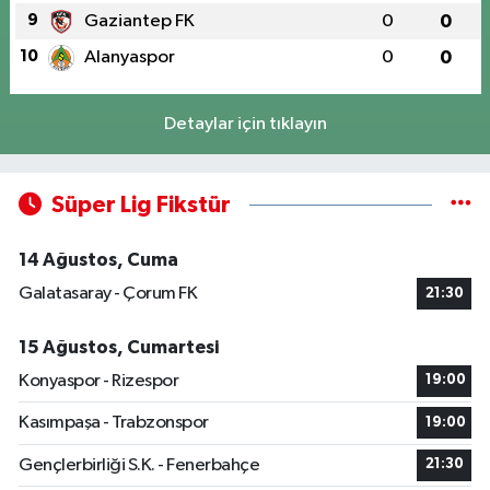
9
Gaziantep FK
0
0
10
Alanyaspor
0
0
Detaylar için tıklayın
Süper Lig Fikstür
14 Ağustos, Cuma
Galatasaray - Çorum FK
21:30
15 Ağustos, Cumartesi
Konyaspor - Rizespor
19:00
Kasımpaşa - Trabzonspor
19:00
Gençlerbirliği S.K. - Fenerbahçe
21:30