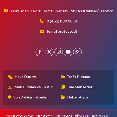
İnönü Mah. Yavuz Selim Bulvarı No:156/A Ortahisar/Trabzon
0 (462) 800 00 01
[email protected]
Hava Durumu
Trafik Durumu
Puan Durumu ve Fikstür
Tüm Manşetler
Son Dakika Haberleri
Haber Arşivi
TRABZONSPOR
TRABZON
GÜNDEM
SİYASET
BÖLGESEL