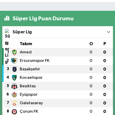
Süper Lig Puan Durumu
Süper Lig
#
Takım
O
P
1
Amed
0
0
2
Erzurumspor FK
0
0
3
Başakşehir
0
0
4
Kocaelispor
0
0
5
Beşiktaş
0
0
6
Eyüpspor
0
0
7
Galatasaray
0
0
8
Çorum FK
0
0