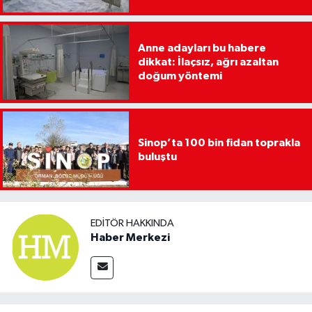
Anne adayları bu habere
dikkat: İlaçsız, ağrı azaltan
doğum yöntemi
Sinop’ta 100 bin fidan toprakla
buluştu
EDITÖR HAKKINDA
Haber Merkezi