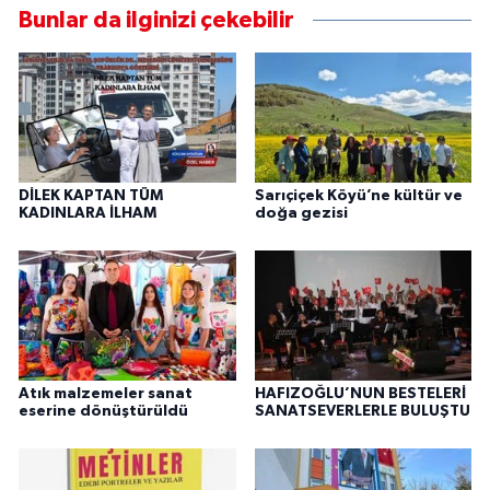
Bunlar da ilginizi çekebilir
DİLEK KAPTAN TÜM
Sarıçiçek Köyü’ne kültür ve
KADINLARA İLHAM
doğa gezisi
Atık malzemeler sanat
HAFIZOĞLU’NUN BESTELERİ
eserine dönüştürüldü
SANATSEVERLERLE BULUŞTU