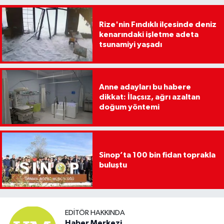
Rize'nin Fındıklı ilçesinde deniz
kenarındaki işletme adeta
tsunamiyi yaşadı
Anne adayları bu habere
dikkat: İlaçsız, ağrı azaltan
doğum yöntemi
Sinop’ta 100 bin fidan toprakla
buluştu
EDITÖR HAKKINDA
Haber Merkezi