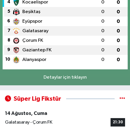
4
Kocaelispor
0
0
5
Beşiktaş
0
0
6
Eyüpspor
0
0
7
Galatasaray
0
0
8
Çorum FK
0
0
9
Gaziantep FK
0
0
10
Alanyaspor
0
0
Detaylar için tıklayın
Süper Lig Fikstür
14 Ağustos, Cuma
Galatasaray - Çorum FK
21:30