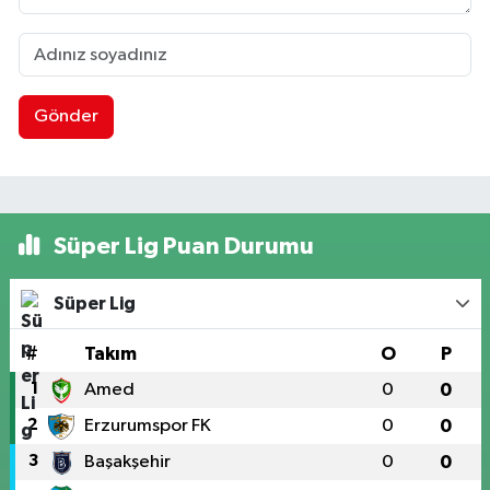
Gönder
Süper Lig Puan Durumu
Süper Lig
#
Takım
O
P
1
Amed
0
0
2
Erzurumspor FK
0
0
3
Başakşehir
0
0