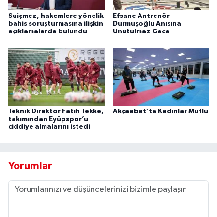
Suiçmez, hakemlere yönelik
Efsane Antrenör
bahis soruşturmasına ilişkin
Durmuşoğlu Anısına
açıklamalarda bulundu
Unutulmaz Gece
Teknik Direktör Fatih Tekke,
Akçaabat’ta Kadınlar Mutlu
takımından Eyüpspor’u
ciddiye almalarını istedi
Yorumlar