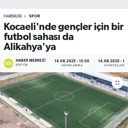
SİYASET
HABERLER
SPOR
Kocaeli'nde gençler için bir
Teknoloji
futbol sahası da
TRABZON
Alikahya'ya
TRABZONSPOR
HABER MERKEZI
14.08.2025 - 15:00
14.08.2025 - 15
EDITÖR
YAYINLANMA
GÜNCELLEME
Yaşam