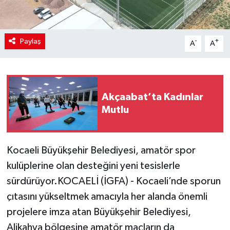
Paylaş
-
+
A
A
Akçaabat’ta Kadınlar
Mutlu
Kocaeli Büyükşehir Belediyesi, amatör spor
kulüplerine olan desteğini yeni tesislerle
sürdürüyor.KOCAELİ (İGFA) - Kocaeli’nde sporun
çıtasını yükseltmek amacıyla her alanda önemli
projelere imza atan Büyükşehir Belediyesi,
Alikahya bölgesine amatör maçların da