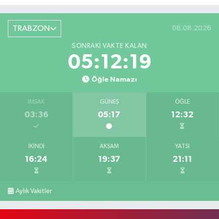
TRABZON
08.08.2026
SONRAKI VAKTE KALAN
05:12:18
Öğle Namazı
İMSAK
GÜNEŞ
ÖĞLE
03:36
05:17
12:32
İKINDI
AKŞAM
YATSI
16:24
19:37
21:11
Aylık Vakitler