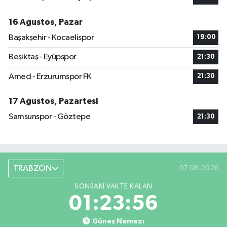
16 Ağustos, Pazar
Başakşehir - Kocaelispor
19:00
Beşiktaş - Eyüpspor
21:30
Amed - Erzurumspor FK
21:30
17 Ağustos, Pazartesi
Samsunspor - Göztepe
21:30
TRABZON
07.08.2026
SONRAKI VAKTE KALAN
01:23:55
Güneş Namazı