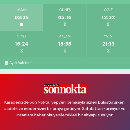
İMSAK
GÜNEŞ
ÖĞLE
03:35
05:16
12:32
İKINDI
AKŞAM
YATSI
16:24
19:38
21:13
Aylık Vakitler
Karadenizde Son Nokta, yepyeni temasıyla sizleri buluştururken,
sadelik ve modernizmi bir araya getiriyor. Şatafattan kaçınıyor ve
insanlara haber okuyabilecekleri bir altyapı sunuyor.