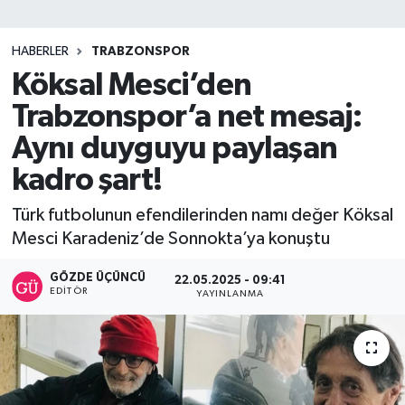
SİYASET
HABERLER
TRABZONSPOR
Köksal Mesci’den
Teknoloji
Trabzonspor’a net mesaj:
TRABZON
Aynı duyguyu paylaşan
TRABZONSPOR
kadro şart!
Türk futbolunun efendilerinden namı değer Köksal
Yaşam
Mesci Karadeniz’de Sonnokta’ya konuştu
GÖZDE ÜÇÜNCÜ
22.05.2025 - 09:41
EDITÖR
YAYINLANMA