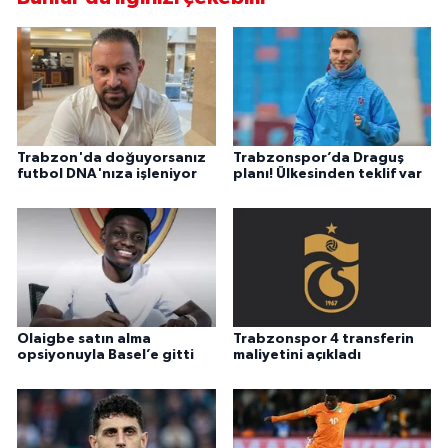
Trabzon'da doğuyorsanız
Trabzonspor’da Draguş
futbol DNA'nıza işleniyor
planı! Ülkesinden teklif var
Olaigbe satın alma
Trabzonspor 4 transferin
opsiyonuyla Basel’e gitti
maliyetini açıkladı