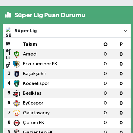
Süper Lig Puan Durumu
Süper Lig
#
Takım
O
P
1
Amed
0
0
2
Erzurumspor FK
0
0
3
Başakşehir
0
0
4
Kocaelispor
0
0
5
Beşiktaş
0
0
6
Eyüpspor
0
0
7
Galatasaray
0
0
8
Çorum FK
0
0
9
Gaziantep FK
0
0