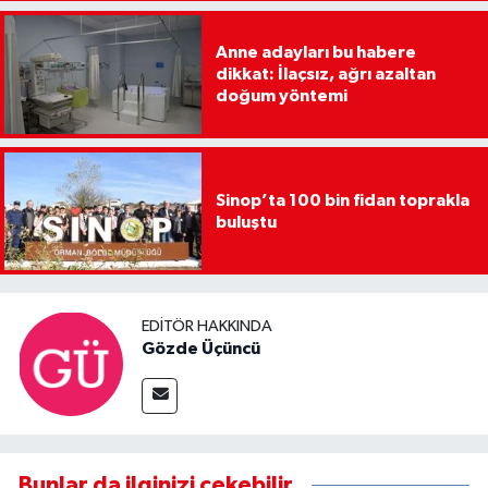
Anne adayları bu habere
dikkat: İlaçsız, ağrı azaltan
doğum yöntemi
Sinop’ta 100 bin fidan toprakla
buluştu
EDITÖR HAKKINDA
Gözde Üçüncü
Bunlar da ilginizi çekebilir