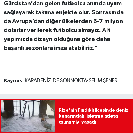
Gürcistan’dan gelen futbolcu anında uyum
sağlayarak takıma enjekte olur. Sonrasında
da Avrupa’dan diğer ülkelerden 6-7 milyon
dolarlar verilerek futbolcu almayız. Alt
yapımızda dizayn olduğuna göre daha
başarılı sezonlara imza atabiliriz.”
Kaynak:
KARADENİZ'DE SONNOKTA-SELİM ŞENER
Rize'nin Fındıklı ilçesinde deniz
kenarındaki işletme adeta
tsunamiyi yaşadı