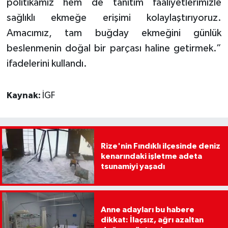
politikamız hem de tanıtım faaliyetlerimizle
sağlıklı ekmeğe erişimi kolaylaştırıyoruz.
Amacımız, tam buğday ekmeğini günlük
beslenmenin doğal bir parçası haline getirmek.”
ifadelerini kullandı.
Kaynak:
İGF
Rize'nin Fındıklı ilçesinde deniz
kenarındaki işletme adeta
tsunamiyi yaşadı
Anne adayları bu habere
dikkat: İlaçsız, ağrı azaltan