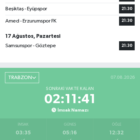
Beşiktaş - Eyüpspor
21:30
Amed - Erzurumspor FK
21:30
17 Ağustos, Pazartesi
Samsunspor - Göztepe
21:30
TRABZON
07.08.2026
SONRAKI VAKTE KALAN
02:11:40
İmsak Namazı
İMSAK
GÜNEŞ
ÖĞLE
03:35
05:16
12:32