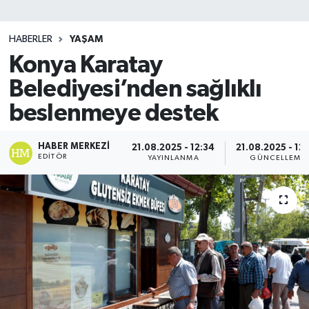
SİYASET
HABERLER
YAŞAM
Konya Karatay
Teknoloji
Belediyesi’nden sağlıklı
TRABZON
beslenmeye destek
TRABZONSPOR
HABER MERKEZI
21.08.2025 - 12:34
21.08.2025 - 12
EDITÖR
YAYINLANMA
GÜNCELLEME
Yaşam