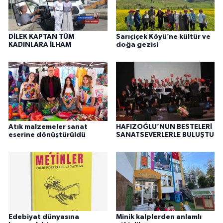
DİLEK KAPTAN TÜM
Sarıçiçek Köyü’ne kültür ve
KADINLARA İLHAM
doğa gezisi
Atık malzemeler sanat
HAFIZOĞLU’NUN BESTELERİ
eserine dönüştürüldü
SANATSEVERLERLE BULUŞTU
Edebiyat dünyasına
Minik kalplerden anlamlı