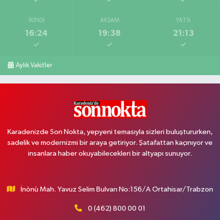
İKINDI
AKŞAM
YATSI
16:24
19:38
21:13
Aylık Vakitler
Karadenizde Son Nokta, yepyeni temasıyla sizleri buluştururken,
sadelik ve modernizmi bir araya getiriyor. Şatafattan kaçınıyor ve
insanlara haber okuyabilecekleri bir altyapı sunuyor.
İnönü Mah. Yavuz Selim Bulvarı No:156/A Ortahisar/Trabzon
0 (462) 800 00 01