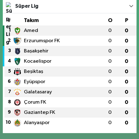
Süper Lig
#
Takım
O
P
1
Amed
0
0
2
Erzurumspor FK
0
0
3
Başakşehir
0
0
4
Kocaelispor
0
0
5
Beşiktaş
0
0
6
Eyüpspor
0
0
7
Galatasaray
0
0
8
Çorum FK
0
0
9
Gaziantep FK
0
0
10
Alanyaspor
0
0