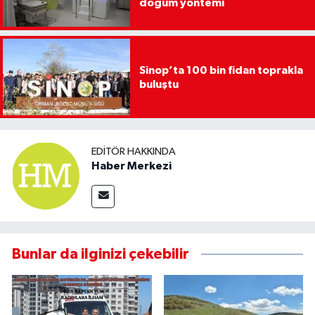
doğum yöntemi
Sinop’ta 100 bin fidan toprakla
buluştu
EDITÖR HAKKINDA
Haber Merkezi
Bunlar da ilginizi çekebilir