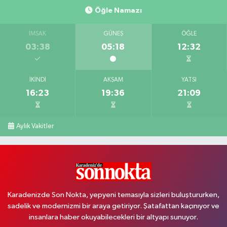
Öğle Namazı
İMSAK
GÜNEŞ
ÖĞLE
03:38
05:18
12:32
İKINDI
AKŞAM
YATSI
16:23
19:36
21:09
Aylık Vakitler
Karadenizde Son Nokta, yepyeni temasıyla sizleri buluştururken,
sadelik ve modernizmi bir araya getiriyor. Şatafattan kaçınıyor ve
insanlara haber okuyabilecekleri bir altyapı sunuyor.