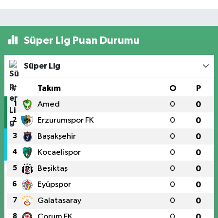
Süper Lig Puan Durumu
Süper Lig
#
Takım
O
P
1
Amed
0
0
2
Erzurumspor FK
0
0
3
Başakşehir
0
0
4
Kocaelispor
0
0
5
Beşiktaş
0
0
6
Eyüpspor
0
0
7
Galatasaray
0
0
8
Çorum FK
0
0