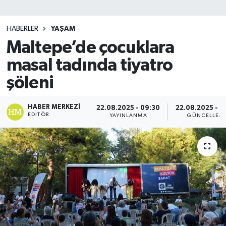
SİYASET
HABERLER
YAŞAM
Maltepe’de çocuklara
Teknoloji
masal tadında tiyatro
TRABZON
şöleni
TRABZONSPOR
HABER MERKEZI
22.08.2025 - 09:30
22.08.2025 - 0
EDITÖR
YAYINLANMA
GÜNCELLEM
Yaşam