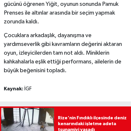
gücünü öğrenen Yiğit, oyunun sonunda Pamuk
Prenses ile altınlar arasında bir seçim yapmak
zorunda kaldı.
Çocuklara arkadaşlık, dayanışma ve
yardımseverlik gibi kavramların değerini aktaran
oyun, izleyicilerden tam not aldı. Miniklerin
kahkahalarla eşlik ettiği performans, ailelerin de
büyük beğenisini topladı.
Kaynak:
İGF
Rize'nin Fındıklı ilçesinde deniz
kenarındaki işletme adeta
tsunamiyi yaşadı