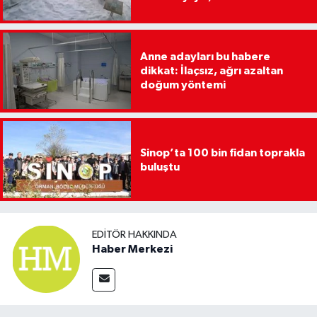
Anne adayları bu habere
dikkat: İlaçsız, ağrı azaltan
doğum yöntemi
Sinop’ta 100 bin fidan toprakla
buluştu
EDITÖR HAKKINDA
Haber Merkezi