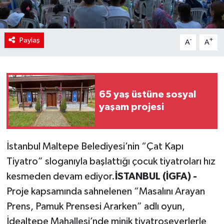
Paylaş
-
+
A
A
65 yaş üstüne sosyal
yaşam projesi
İstanbul Maltepe Belediyesi’nin “Çat Kapı
Tiyatro” sloganıyla başlattığı çocuk tiyatroları hız
kesmeden devam ediyor.
İSTANBUL (İGFA) -
Proje kapsamında sahnelenen “Masalını Arayan
Prens, Pamuk Prensesi Ararken” adlı oyun,
İdealtepe Mahallesi’nde minik tiyatroseverlerle