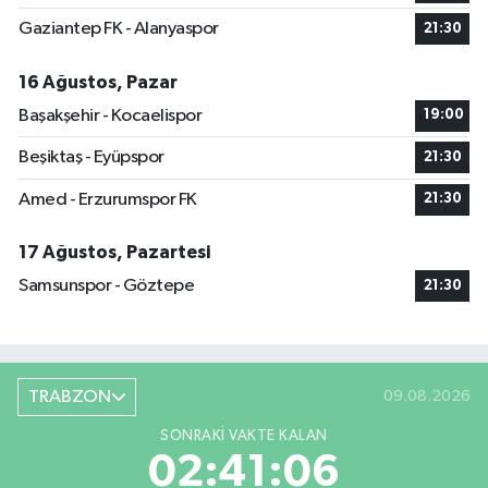
Gaziantep FK - Alanyaspor
21:30
16 Ağustos, Pazar
Başakşehir - Kocaelispor
19:00
Beşiktaş - Eyüpspor
21:30
Amed - Erzurumspor FK
21:30
17 Ağustos, Pazartesi
Samsunspor - Göztepe
21:30
TRABZON
09.08.2026
SONRAKI VAKTE KALAN
02:41:05