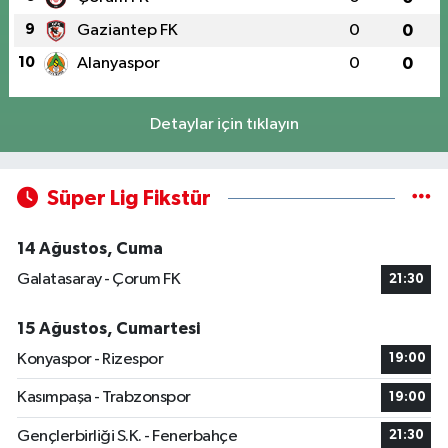
9
Gaziantep FK
0
0
10
Alanyaspor
0
0
Detaylar için tıklayın
Süper Lig Fikstür
14 Ağustos, Cuma
Galatasaray - Çorum FK
21:30
15 Ağustos, Cumartesi
Konyaspor - Rizespor
19:00
Kasımpaşa - Trabzonspor
19:00
Gençlerbirliği S.K. - Fenerbahçe
21:30