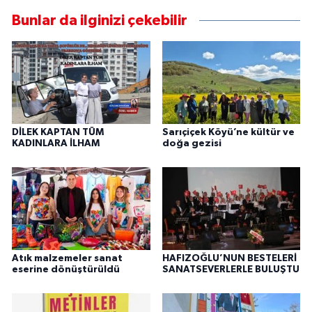
Bunlar da ilginizi çekebilir
DİLEK KAPTAN TÜM
Sarıçiçek Köyü’ne kültür ve
KADINLARA İLHAM
doğa gezisi
Atık malzemeler sanat
HAFIZOĞLU’NUN BESTELERİ
eserine dönüştürüldü
SANATSEVERLERLE BULUŞTU