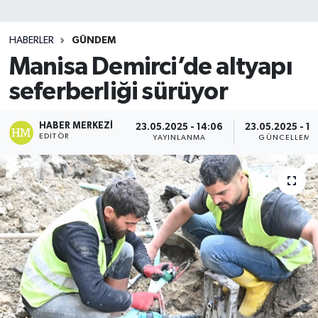
SİYASET
HABERLER
GÜNDEM
Manisa Demirci’de altyapı
Teknoloji
seferberliği sürüyor
TRABZON
HABER MERKEZI
23.05.2025 - 14:06
23.05.2025 - 14
TRABZONSPOR
EDITÖR
YAYINLANMA
GÜNCELLEME
Yaşam