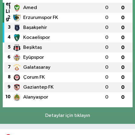
1
Amed
0
0
2
Erzurumspor FK
0
0
3
Başakşehir
0
0
4
Kocaelispor
0
0
5
Beşiktaş
0
0
6
Eyüpspor
0
0
7
Galatasaray
0
0
8
Çorum FK
0
0
9
Gaziantep FK
0
0
10
Alanyaspor
0
0
Detaylar için tıklayın