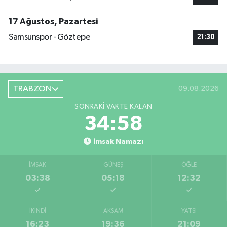
17 Ağustos, Pazartesi
Samsunspor - Göztepe
21:30
TRABZON
09.08.2026
SONRAKI VAKTE KALAN
34:57
İmsak Namazı
İMSAK
GÜNEŞ
ÖĞLE
03:38
05:18
12:32
İKINDI
AKŞAM
YATSI
16:23
19:36
21:09