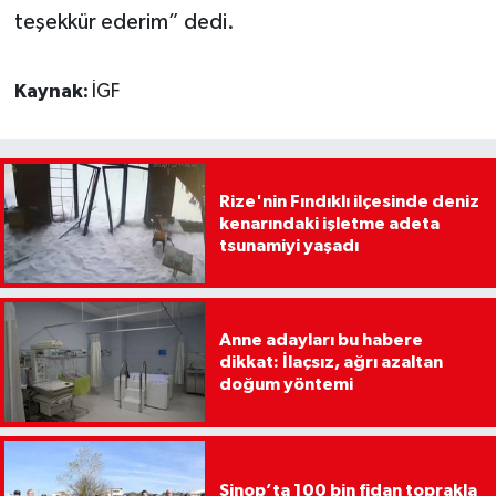
teşekkür ederim” dedi.
Kaynak:
İGF
Rize'nin Fındıklı ilçesinde deniz
kenarındaki işletme adeta
tsunamiyi yaşadı
Anne adayları bu habere
dikkat: İlaçsız, ağrı azaltan
doğum yöntemi
Sinop’ta 100 bin fidan toprakla