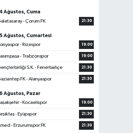
4 Ağustos, Cuma
alatasaray - Çorum FK
21:30
5 Ağustos, Cumartesi
onyaspor - Rizespor
19:00
asımpaşa - Trabzonspor
19:00
ençlerbirliği S.K. - Fenerbahçe
21:30
aziantep FK - Alanyaspor
21:30
6 Ağustos, Pazar
aşakşehir - Kocaelispor
19:00
eşiktaş - Eyüpspor
21:30
med - Erzurumspor FK
21:30