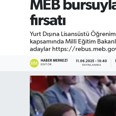
MEB bursuyla 
SİYASET
fırsatı
Teknoloji
Yurt Dışına Lisansüstü Öğreni
TRABZON
kapsamında Millî Eğitim Bakanl
adaylar https://rebus.meb.gov.
TRABZONSPOR
HABER MERKEZI
11.06.2025 - 10:40
Yaşam
EDITÖR
YAYINLANMA