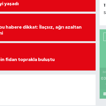
yi yaşadı
1
S
u habere dikkat: İlaçsız, ağrı azaltan
mi
in fidan toprakla buluştu
İM
03