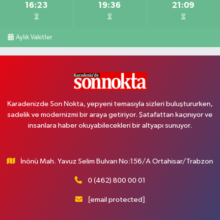
16:23
19:36
21:09
Aylık Vakitler
Karadenizde Son Nokta, yepyeni temasıyla sizleri buluştururken,
sadelik ve modernizmi bir araya getiriyor. Şatafattan kaçınıyor ve
insanlara haber okuyabilecekleri bir altyapı sunuyor.
İnönü Mah. Yavuz Selim Bulvarı No:156/A Ortahisar/Trabzon
0 (462) 800 00 01
[email protected]