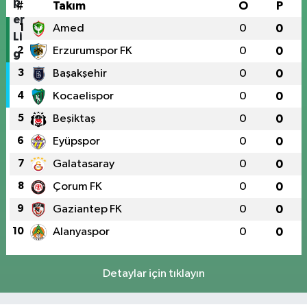
#
Takım
O
P
1
Amed
0
0
2
Erzurumspor FK
0
0
3
Başakşehir
0
0
4
Kocaelispor
0
0
5
Beşiktaş
0
0
6
Eyüpspor
0
0
7
Galatasaray
0
0
8
Çorum FK
0
0
9
Gaziantep FK
0
0
10
Alanyaspor
0
0
Detaylar için tıklayın