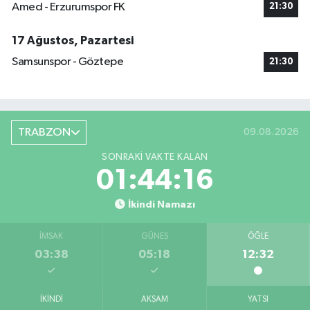
Amed - Erzurumspor FK
21:30
17 Ağustos, Pazartesi
Samsunspor - Göztepe
21:30
TRABZON
09.08.2026
SONRAKI VAKTE KALAN
01:44:15
İkindi Namazı
İMSAK
GÜNEŞ
ÖĞLE
03:38
05:18
12:32
İKINDI
AKŞAM
YATSI