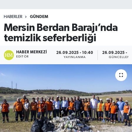
SİYASET
HABERLER
GÜNDEM
Mersin Berdan Barajı’nda
Teknoloji
temizlik seferberliği
TRABZON
HABER MERKEZI
26.09.2025 - 10:40
26.09.2025 - 1
TRABZONSPOR
EDITÖR
YAYINLANMA
GÜNCELLEM
Yaşam