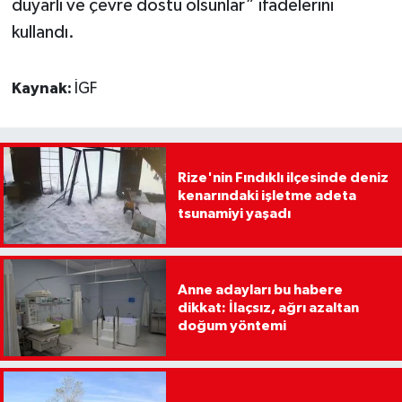
duyarlı ve çevre dostu olsunlar” ifadelerini
kullandı.
Kaynak:
İGF
Rize'nin Fındıklı ilçesinde deniz
kenarındaki işletme adeta
tsunamiyi yaşadı
Anne adayları bu habere
dikkat: İlaçsız, ağrı azaltan
doğum yöntemi