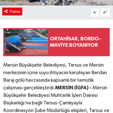
Paylaş
-
+
A
A
ORTAHİSAR, BORDO-
MAVİYE BOYANIYOR
Mersin Büyükşehir Belediyesi, Tarsus ve Mersin
merkezinin içme suyu ihtiyacını karşılayan Berdan
Baraj gölü havzasında kapsamlı bir temizlik
çalışması gerçekleştirdi.
MERSİN (İGFA) -
Mersin
Büyükşehir Belediyesi Muhtarlık İşleri Dairesi
Başkanlığı’na bağlı Tarsus-Çamlıyayla
Koordinasyon Şube Müdürlüğü ekipleri, Tarsus ve