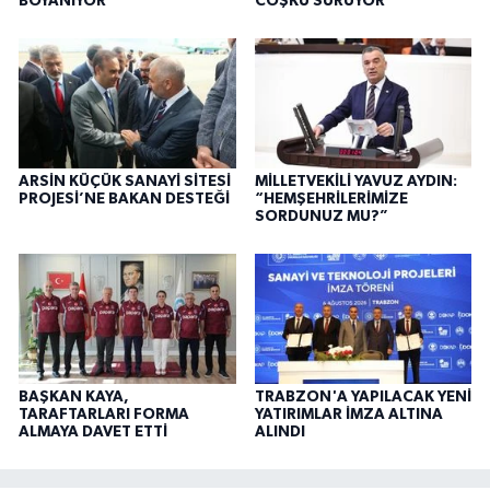
BOYANIYOR
COŞKU SÜRÜYOR
ARSİN KÜÇÜK SANAYİ SİTESİ
MİLLETVEKİLİ YAVUZ AYDIN:
PROJESİ’NE BAKAN DESTEĞİ
“HEMŞEHRİLERİMİZE
SORDUNUZ MU?”
BAŞKAN KAYA,
TRABZON'A YAPILACAK YENİ
TARAFTARLARI FORMA
YATIRIMLAR İMZA ALTINA
ALMAYA DAVET ETTİ
ALINDI