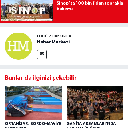
Sinop’ta 100 bin fidan toprakla
buluştu
EDITÖR HAKKINDA
Haber Merkezi
Bunlar da ilginizi çekebilir
ORTAHİSAR, BORDO-MAVİYE
GANİTA AKŞAMLARI’NDA