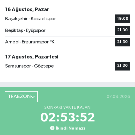
16 Ağustos, Pazar
Başakşehir - Kocaelispor
19:00
Beşiktaş - Eyüpspor
21:30
Amed - Erzurumspor FK
21:30
17 Ağustos, Pazartesi
Samsunspor - Göztepe
21:30
TRABZON
07.08.2026
SONRAKI VAKTE KALAN
02:53:52
İkindi Namazı