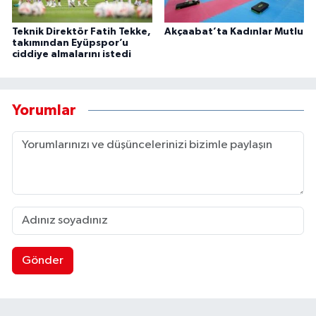
Teknik Direktör Fatih Tekke,
Akçaabat’ta Kadınlar Mutlu
takımından Eyüpspor’u
ciddiye almalarını istedi
Yorumlar
Gönder