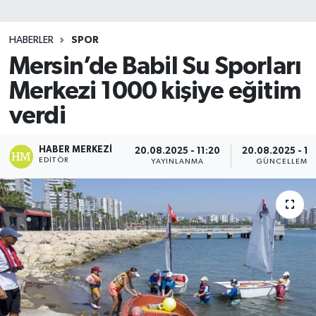
SİYASET
HABERLER
SPOR
Mersin’de Babil Su Sporları
Teknoloji
Merkezi 1000 kişiye eğitim
TRABZON
verdi
TRABZONSPOR
HABER MERKEZI
20.08.2025 - 11:20
20.08.2025 - 11
EDITÖR
YAYINLANMA
GÜNCELLEME
Yaşam