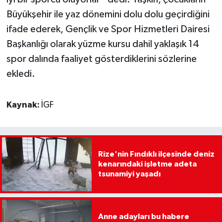
Büyükşehir ile yaz dönemini dolu dolu geçirdiğini
ifade ederek, Gençlik ve Spor Hizmetleri Dairesi
Başkanlığı olarak yüzme kursu dahil yaklaşık 14
spor dalında faaliyet gösterdiklerini sözlerine
ekledi.
Kaynak:
İGF
Rize'nin Fındıklı ilçesinde deniz
kenarındaki işletme adeta
tsunamiyi yaşadı
Anne adayları bu habere