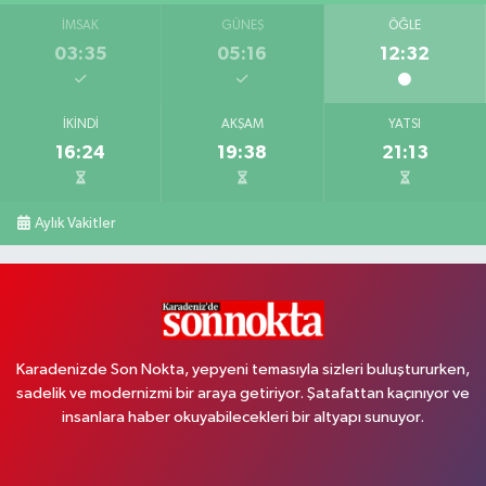
İMSAK
GÜNEŞ
ÖĞLE
03:35
05:16
12:32
İKINDI
AKŞAM
YATSI
16:24
19:38
21:13
Aylık Vakitler
Karadenizde Son Nokta, yepyeni temasıyla sizleri buluştururken,
sadelik ve modernizmi bir araya getiriyor. Şatafattan kaçınıyor ve
insanlara haber okuyabilecekleri bir altyapı sunuyor.