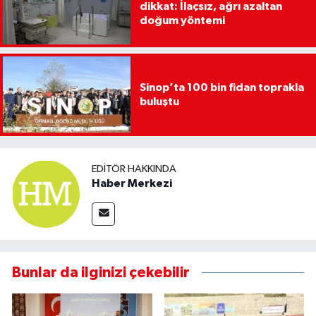
dikkat: İlaçsız, ağrı azaltan
doğum yöntemi
Sinop’ta 100 bin fidan toprakla
buluştu
EDITÖR HAKKINDA
Haber Merkezi
Bunlar da ilginizi çekebilir