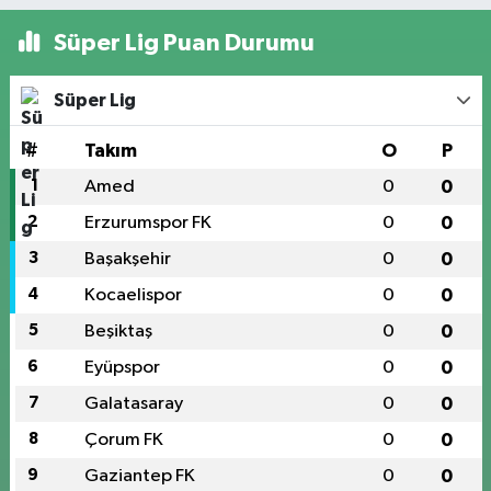
Süper Lig Puan Durumu
Süper Lig
#
Takım
O
P
1
Amed
0
0
2
Erzurumspor FK
0
0
3
Başakşehir
0
0
4
Kocaelispor
0
0
5
Beşiktaş
0
0
6
Eyüpspor
0
0
7
Galatasaray
0
0
8
Çorum FK
0
0
9
Gaziantep FK
0
0