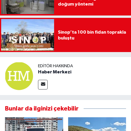
doğum yöntemi
Sinop’ta 100 bin fidan toprakla
buluştu
EDITÖR HAKKINDA
Haber Merkezi
Bunlar da ilginizi çekebilir