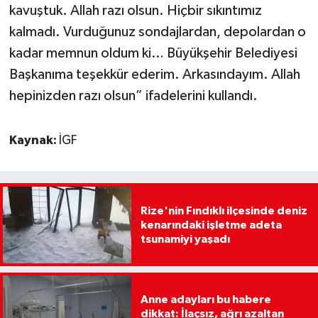
kavuştuk. Allah razı olsun. Hiçbir sıkıntımız
kalmadı. Vurduğunuz sondajlardan, depolardan o
kadar memnun oldum ki… Büyükşehir Belediyesi
Başkanıma teşekkür ederim. Arkasındayım. Allah
hepinizden razı olsun” ifadelerini kullandı.
Kaynak:
İGF
Rize'nin Fındıklı ilçesinde deniz
kenarındaki işletme adeta
tsunamiyi yaşadı
Anne adayları bu habere
dikkat: İlaçsız, ağrı azaltan