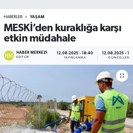
SİYASET
HABERLER
YAŞAM
MESKİ’den kuraklığa karşı
Teknoloji
etkin müdahale
TRABZON
HABER MERKEZI
12.08.2025 - 18:40
12.08.2025 - 18
TRABZONSPOR
EDITÖR
YAYINLANMA
GÜNCELLEME
Yaşam