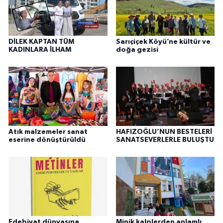
DİLEK KAPTAN TÜM
Sarıçiçek Köyü’ne kültür ve
KADINLARA İLHAM
doğa gezisi
Atık malzemeler sanat
HAFIZOĞLU’NUN BESTELERİ
eserine dönüştürüldü
SANATSEVERLERLE BULUŞTU
Edebiyat dünyasına
Minik kalplerden anlamlı