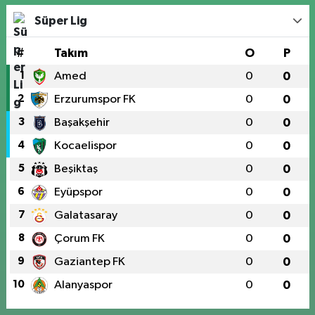
Süper Lig
#
Takım
O
P
1
Amed
0
0
2
Erzurumspor FK
0
0
3
Başakşehir
0
0
4
Kocaelispor
0
0
5
Beşiktaş
0
0
6
Eyüpspor
0
0
7
Galatasaray
0
0
8
Çorum FK
0
0
9
Gaziantep FK
0
0
10
Alanyaspor
0
0