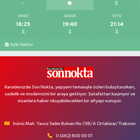
İKINDI
AKŞAM
YATSI
16:25
19:40
21:14
Aylık Vakitler
Karadenizde Son Nokta, yepyeni temasıyla sizleri buluştururken,
sadelik ve modernizmi bir araya getiriyor. Şatafattan kaçınıyor ve
insanlara haber okuyabilecekleri bir altyapı sunuyor.
İnönü Mah. Yavuz Selim Bulvarı No:156/A Ortahisar/Trabzon
0 (462) 800 00 01