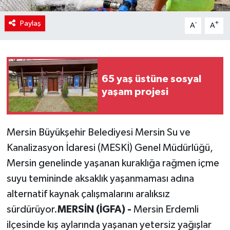
Paylaş
-
+
A
A
65 yaş üstüne sosyal
yaşam projesi
Mersin Büyükşehir Belediyesi Mersin Su ve
Kanalizasyon İdaresi (MESKİ) Genel Müdürlüğü,
Mersin genelinde yaşanan kuraklığa rağmen içme
suyu temininde aksaklık yaşanmaması adına
alternatif kaynak çalışmalarını aralıksız
sürdürüyor.
MERSİN (İGFA) -
Mersin Erdemli
ilçesinde kış aylarında yaşanan yetersiz yağışlar