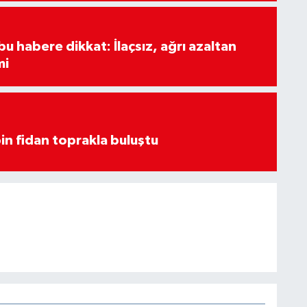
u habere dikkat: İlaçsız, ağrı azaltan
mi
in fidan toprakla buluştu