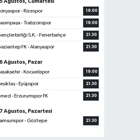
5 Ağustos, Cumartesi
onyaspor - Rizespor
19:00
asımpaşa - Trabzonspor
19:00
ençlerbirliği S.K. - Fenerbahçe
21:30
aziantep FK - Alanyaspor
21:30
6 Ağustos, Pazar
aşakşehir - Kocaelispor
19:00
eşiktaş - Eyüpspor
21:30
med - Erzurumspor FK
21:30
7 Ağustos, Pazartesi
amsunspor - Göztepe
21:30