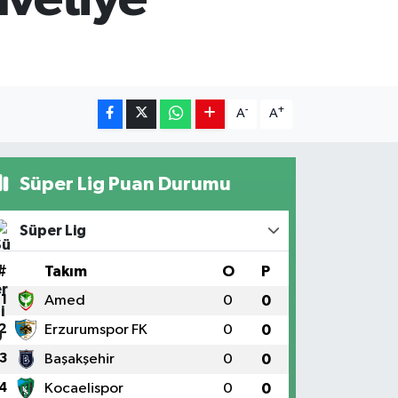
-
+
A
A
Süper Lig Puan Durumu
Süper Lig
#
Takım
O
P
1
Amed
0
0
2
Erzurumspor FK
0
0
3
Başakşehir
0
0
4
Kocaelispor
0
0