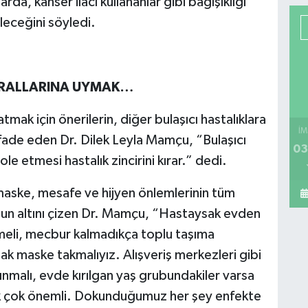
da, kanser ilacı kullananlar gibi bağışıklığı
leceğini söyledi.
KURALLARINA UYMAK…
mak için önerilerin, diğer bulaşıcı hastalıklara
İM
ifade eden Dr. Dilek Leyla Mamçu, “Bulaşıcı
03
izole etmesi hastalık zincirini kırar.” dedi.
aske, mesafe ve hijyen önlemlerinin tüm
ğunun altını çizen Dr. Mamçu, “Hastaysak evden
meli, mecbur kalmadıkça toplu taşıma
k maske takmalıyız. Alışveriş merkezleri gibi
ınmalı, evde kırılgan yaş grubundakiler varsa
mak çok önemli. Dokunduğumuz her şey enfekte