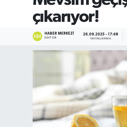
SİYASET
çıkarıyor!
Teknoloji
HABER MERKEZI
26.09.2025 - 17:48
EDITÖR
TRABZON
YAYINLANMA
TRABZONSPOR
Yaşam