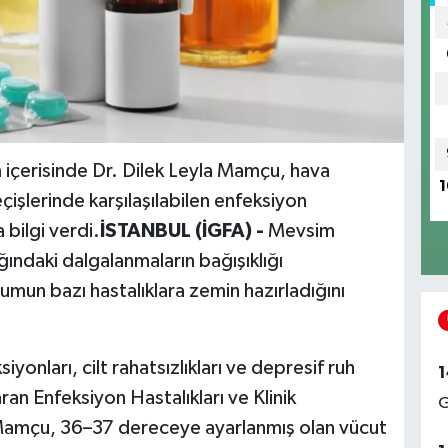
m içerisinde Dr. Dilek Leyla Mamçu, hava
1
eçişlerinde karşılaşılabilen enfeksiyon
 bilgi verdi.
İSTANBUL (İGFA) -
Mevsim
ğındaki dalgalanmaların bağışıklığı
rumun bazı hastalıklara zemin hazırladığını
iyonları, cilt rahatsızlıkları ve depresif ruh
1
ran Enfeksiyon Hastalıkları ve Klinik
G
 Mamçu, 36–37 dereceye ayarlanmış olan vücut