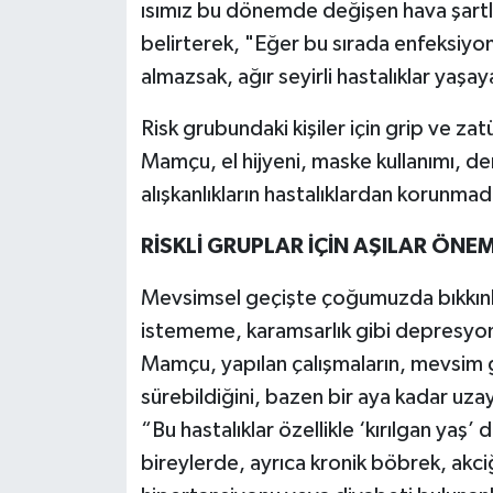
ısımız bu dönemde değişen hava şartl
belirterek, "Eğer bu sırada enfeksiyon
almazsak, ağır seyirli hastalıklar yaşay
Risk grubundaki kişiler için grip ve za
Mamçu, el hijyeni, maske kullanımı, de
alışkanlıkların hastalıklardan korunmada
RİSKLİ GRUPLAR İÇİN AŞILAR ÖNEM
Mevsimsel geçişte çoğumuzda bıkkınlık
istememe, karamsarlık gibi depresyon b
Mamçu, yapılan çalışmaların, mevsim geç
sürebildiğini, bazen bir aya kadar uza
“Bu hastalıklar özellikle ‘kırılgan yaş’
bireylerde, ayrıca kronik böbrek, akci