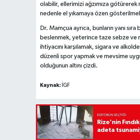
olabilir, ellerimizi ağzımıza götürere
nedenle el yıkamaya özen gösterilmeli
Dr. Mamçua ayrıca, bunların yanı sıra
beslenmek, yeterince taze sebze ve 
ihtiyacını karşılamak, sigara ve alko
düzenli spor yapmak ve mevsime uygun
olduğunun altını çizdi.
Kaynak:
İGF
EDITÖRÜN SEÇTIĞI
Rize'nin Fındık
adeta tsunami