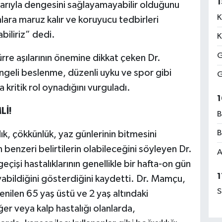
1
arıyla dengesini sağlayamayabilir olduğunu
K
lara maruz kalır ve koruyucu tedbirleri
abiliriz” dedi.
K
G
türre aşılarının önemine dikkat çeken Dr.
ngeli beslenme, düzenli uyku ve spor gibi
G
 kritik rol oynadığını vurguladı.
1
Lİ!
B
B
, çökkünlük, yaz günlerinin bitmesini
enzeri belirtilerin olabileceğini söyleyen Dr.
A
işi hastalıklarının genellikle bir hafta-on gün
1
yabildiğini gösterdiğini kaydetti. Dr. Mamçu,
S
 denilen 65 yaş üstü ve 2 yaş altındaki
ğer veya kalp hastalığı olanlarda,