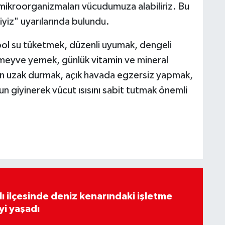
k mikroorganizmaları vücudumuza alabiliriz. Bu
yiz" uyarılarında bulundu.
 bol su tüketmek, düzenli uyumak, dengeli
meyve yemek, günlük vitamin ve mineral
lden uzak durmak, açık havada egzersiz yapmak,
 giyinerek vücut ısısını sabit tutmak önemli
lı ilçesinde deniz kenarındaki işletme
yi yaşadı