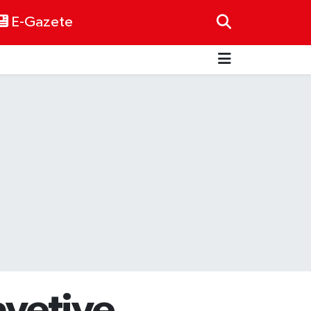
E-Gazete
avetiye