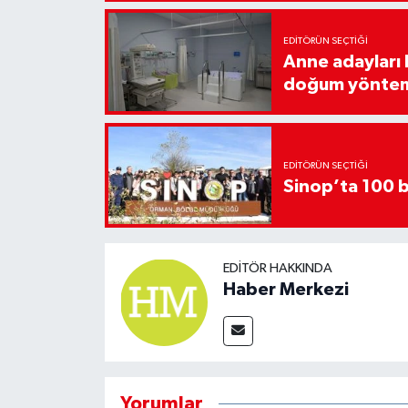
EDITÖRÜN SEÇTIĞI
Anne adayları b
doğum yönte
EDITÖRÜN SEÇTIĞI
Sinop’ta 100 b
EDITÖR HAKKINDA
Haber Merkezi
Yorumlar