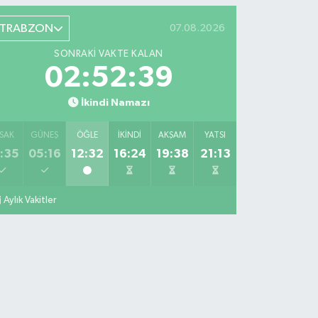
TRABZON
07.08.2026
SONRAKI VAKTE KALAN
02:52:38
İkindi Namazı
SAK
GÜNEŞ
ÖĞLE
İKINDI
AKŞAM
YATSI
:35
05:16
12:32
16:24
19:38
21:13
Aylık Vakitler