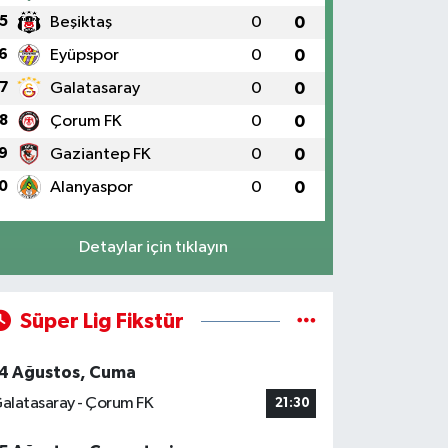
5
Beşiktaş
0
0
6
Eyüpspor
0
0
7
Galatasaray
0
0
8
Çorum FK
0
0
9
Gaziantep FK
0
0
0
Alanyaspor
0
0
Detaylar için tıklayın
Süper Lig Fikstür
4 Ağustos, Cuma
alatasaray - Çorum FK
21:30