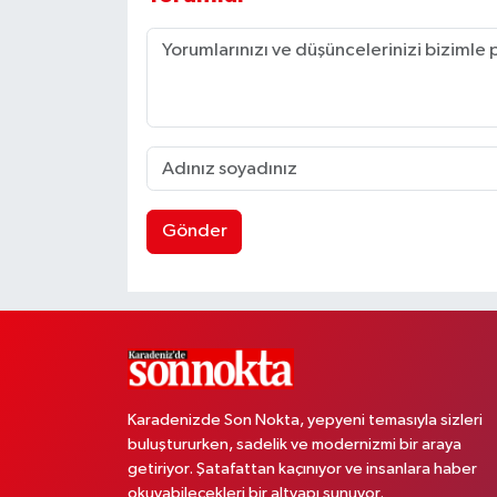
Gönder
Karadenizde Son Nokta, yepyeni temasıyla sizleri
buluştururken, sadelik ve modernizmi bir araya
getiriyor. Şatafattan kaçınıyor ve insanlara haber
okuyabilecekleri bir altyapı sunuyor.