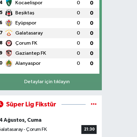
4
Kocaelispor
0
0
5
Beşiktaş
0
0
6
Eyüpspor
0
0
7
Galatasaray
0
0
8
Çorum FK
0
0
9
Gaziantep FK
0
0
0
Alanyaspor
0
0
Detaylar için tıklayın
Süper Lig Fikstür
4 Ağustos, Cuma
alatasaray - Çorum FK
21:30