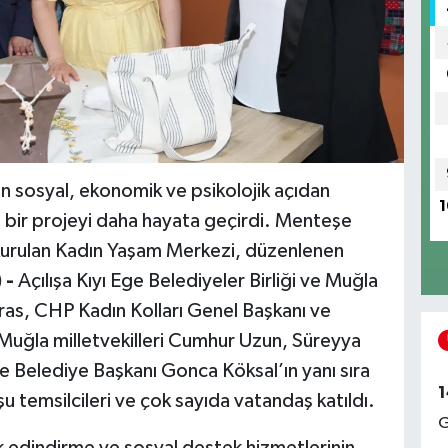
ın sosyal, ekonomik ve psikolojik açıdan
1
 bir projeyi daha hayata geçirdi. Menteşe
e kurulan Kadın Yaşam Merkezi, düzenlenen
 -
Açılışa Kıyı Ege Belediyeler Birliği ve Muğla
as, CHP Kadın Kolları Genel Başkanı ve
Muğla milletvekilleri Cumhur Uzun, Süreyya
 Belediye Başkanı Gonca Köksal’ın yanı sıra
1
şu temsilcileri ve çok sayıda vatandaş katıldı.
G
k edindirme ve sosyal destek hizmetlerinin