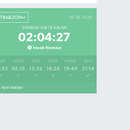
TRABZON
06.08.2026
SONRAKI VAKTE KALAN
02:04:26
İmsak Namazı
SAK
GÜNEŞ
ÖĞLE
İKINDI
AKŞAM
YATSI
:33
05:15
12:32
16:25
19:40
21:14
Aylık Vakitler