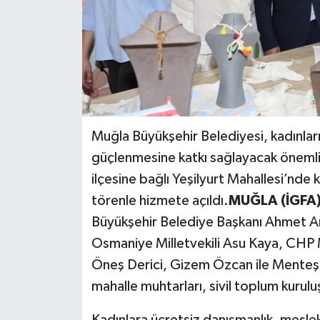
Muğla Büyükşehir Belediyesi, kadınlar
güçlenmesine katkı sağlayacak önemli
ilçesine bağlı Yeşilyurt Mahallesi’nd
törenle hizmete açıldı.
MUĞLA (İGFA)
Büyükşehir Belediye Başkanı Ahmet Ar
Osmaniye Milletvekili Asu Kaya, CHP 
Öneş Derici, Gizem Özcan ile Menteşe
mahalle muhtarları, sivil toplum kurulu
Kadınlara ücretsiz danışmanlık, mesle