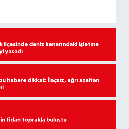
lı ilçesinde deniz kenarındaki işletme
yi yaşadı
u habere dikkat: İlaçsız, ağrı azaltan
mi
in fidan toprakla buluştu