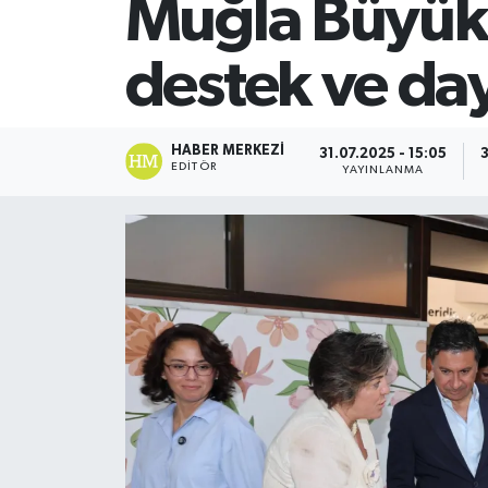
Muğla Büyükş
SİYASET
destek ve da
Teknoloji
TRABZON
HABER MERKEZI
31.07.2025 - 15:05
3
EDITÖR
YAYINLANMA
TRABZONSPOR
Yaşam