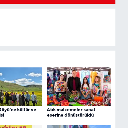
Köyü’ne kültür ve
Atık malzemeler sanat
si
eserine dönüştürüldü