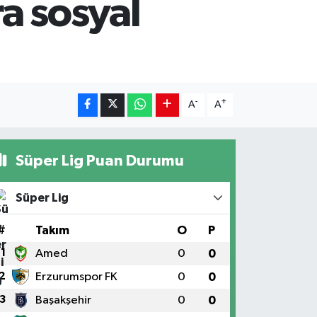
a sosyal
-
+
A
A
Süper Lig Puan Durumu
Süper Lig
#
Takım
O
P
1
Amed
0
0
2
Erzurumspor FK
0
0
3
Başakşehir
0
0