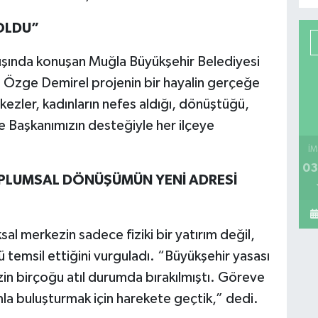
 OLDU”
lışında konuşan Muğla Büyükşehir Belediyesi
ı Özge Demirel projenin bir hayalin gerçeğe
ezler, kadınların nefes aldığı, dönüştüğü,
e Başkanımızın desteğiyle her ilçeye
İM
03
OPLUMSAL DÖNÜŞÜMÜN YENİ ADRESİ
 merkezin sadece fiziki bir yatırım değil,
temsil ettiğini vurguladı. “Büyükşehir yasası
in birçoğu atıl durumda bırakılmıştı. Göreve
mla buluşturmak için harekete geçtik,” dedi.