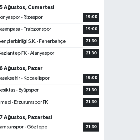
5 Ağustos, Cumartesi
onyaspor - Rizespor
19:00
asımpaşa - Trabzonspor
19:00
ençlerbirliği S.K. - Fenerbahçe
21:30
aziantep FK - Alanyaspor
21:30
6 Ağustos, Pazar
aşakşehir - Kocaelispor
19:00
eşiktaş - Eyüpspor
21:30
med - Erzurumspor FK
21:30
7 Ağustos, Pazartesi
amsunspor - Göztepe
21:30