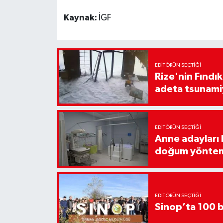
Kaynak:
İGF
EDITÖRÜN SEÇTIĞI
Rize'nin Fındık
adeta tsunami
EDITÖRÜN SEÇTIĞI
Anne adayları b
doğum yönte
EDITÖRÜN SEÇTIĞI
Sinop’ta 100 b