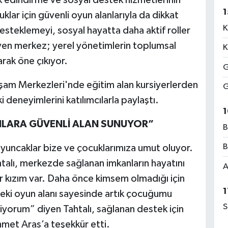
1
ar için güvenli oyun alanlarıyla da dikkat
K
desteklemeyi, sosyal hayatta daha aktif roller
yen merkez; yerel yönetimlerin toplumsal
K
arak öne çıkıyor.
G
şam Merkezleri'nde eğitim alan kursiyerlerden
G
deneyimlerini katılımcılarla paylaştı.
1
NLARA GÜVENLİ ALAN SUNUYOR”
B
B
yuncaklar bize ve çocuklarımıza umut oluyor.
htalı, merkezde sağlanan imkanların hayatını
A
ir kızım var. Daha önce kimsem olmadığı için
1
eki oyun alanı sayesinde artık çocuğumu
S
iliyorum” diyen Tahtalı, sağlanan destek için
met Aras’a teşekkür etti.