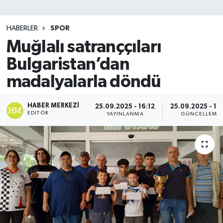
SİYASET
HABERLER
SPOR
Muğlalı satranççıları
Teknoloji
Bulgaristan’dan
TRABZON
madalyalarla döndü
TRABZONSPOR
HABER MERKEZI
25.09.2025 - 16:12
25.09.2025 - 16
EDITÖR
YAYINLANMA
GÜNCELLEME
Yaşam