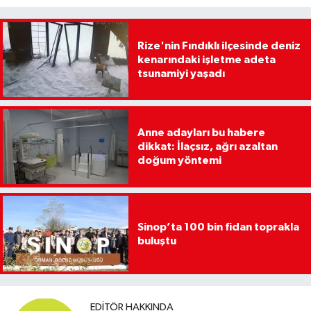
Rize'nin Fındıklı ilçesinde deniz
kenarındaki işletme adeta
tsunamiyi yaşadı
Anne adayları bu habere
dikkat: İlaçsız, ağrı azaltan
doğum yöntemi
Sinop’ta 100 bin fidan toprakla
buluştu
EDITÖR HAKKINDA