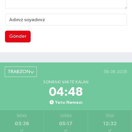
Gönder
TRABZON
08.08.2026
SONRAKI VAKTE KALAN
04:47
Yatsı Namazı
İMSAK
GÜNEŞ
ÖĞLE
03:36
05:17
12:32