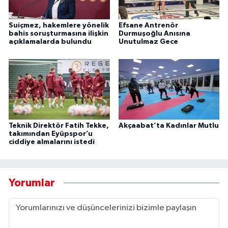
Suiçmez, hakemlere yönelik
Efsane Antrenör
bahis soruşturmasına ilişkin
Durmuşoğlu Anısına
açıklamalarda bulundu
Unutulmaz Gece
Teknik Direktör Fatih Tekke,
Akçaabat’ta Kadınlar Mutlu
takımından Eyüpspor’u
ciddiye almalarını istedi
Yorumlar