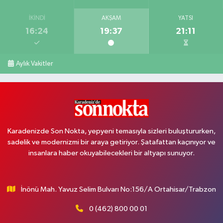
İKINDI
AKŞAM
YATSI
16:24
19:37
21:11
Aylık Vakitler
Karadenizde Son Nokta, yepyeni temasıyla sizleri buluştururken,
sadelik ve modernizmi bir araya getiriyor. Şatafattan kaçınıyor ve
insanlara haber okuyabilecekleri bir altyapı sunuyor.
İnönü Mah. Yavuz Selim Bulvarı No:156/A Ortahisar/Trabzon
0 (462) 800 00 01