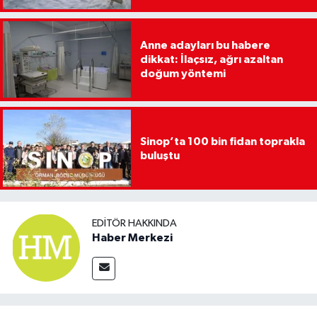
Anne adayları bu habere
dikkat: İlaçsız, ağrı azaltan
doğum yöntemi
Sinop’ta 100 bin fidan toprakla
buluştu
EDITÖR HAKKINDA
Haber Merkezi