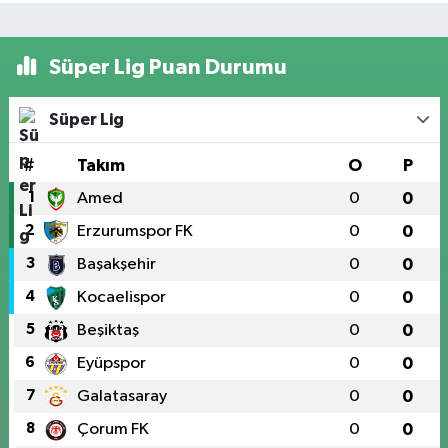
Süper Lig Puan Durumu
Süper Lig
#
Takım
O
P
1
Amed
0
0
2
Erzurumspor FK
0
0
3
Başakşehir
0
0
4
Kocaelispor
0
0
5
Beşiktaş
0
0
6
Eyüpspor
0
0
7
Galatasaray
0
0
8
Çorum FK
0
0