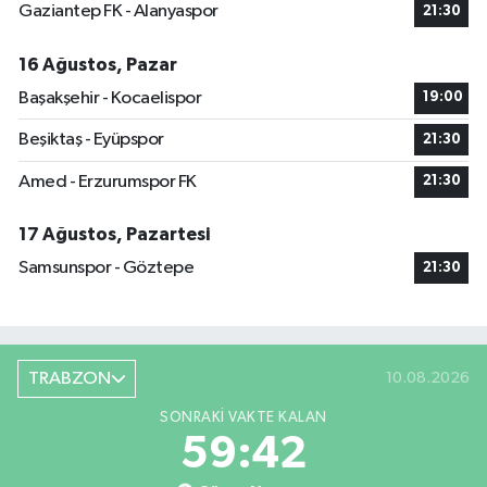
Gaziantep FK - Alanyaspor
21:30
16 Ağustos, Pazar
Başakşehir - Kocaelispor
19:00
Beşiktaş - Eyüpspor
21:30
Amed - Erzurumspor FK
21:30
17 Ağustos, Pazartesi
Samsunspor - Göztepe
21:30
TRABZON
10.08.2026
SONRAKI VAKTE KALAN
59:42