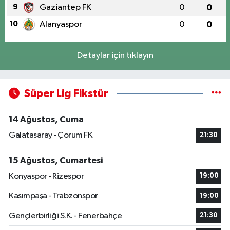
9
Gaziantep FK
0
0
10
Alanyaspor
0
0
Detaylar için tıklayın
Süper Lig Fikstür
14 Ağustos, Cuma
Galatasaray - Çorum FK
21:30
15 Ağustos, Cumartesi
Konyaspor - Rizespor
19:00
Kasımpaşa - Trabzonspor
19:00
Gençlerbirliği S.K. - Fenerbahçe
21:30