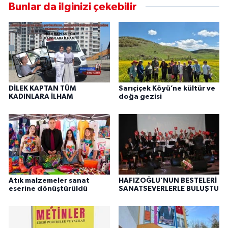
Bunlar da ilginizi çekebilir
DİLEK KAPTAN TÜM
Sarıçiçek Köyü’ne kültür ve
KADINLARA İLHAM
doğa gezisi
Atık malzemeler sanat
HAFIZOĞLU’NUN BESTELERİ
eserine dönüştürüldü
SANATSEVERLERLE BULUŞTU