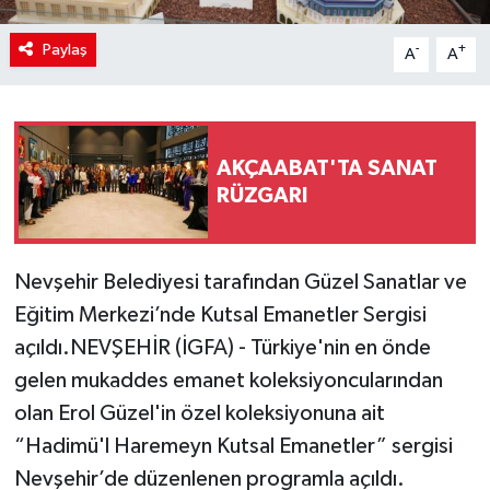
Paylaş
-
+
A
A
AKÇAABAT'TA SANAT
RÜZGARI
Nevşehir Belediyesi tarafından Güzel Sanatlar ve
Eğitim Merkezi’nde Kutsal Emanetler Sergisi
açıldı.NEVŞEHİR (İGFA) - Türkiye'nin en önde
gelen mukaddes emanet koleksiyoncularından
olan Erol Güzel'in özel koleksiyonuna ait
“Hadimü'l Haremeyn Kutsal Emanetler” sergisi
Nevşehir’de düzenlenen programla açıldı.