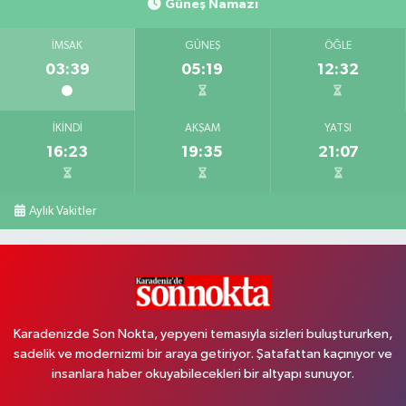
Güneş Namazı
İMSAK
GÜNEŞ
ÖĞLE
03:39
05:19
12:32
İKINDI
AKŞAM
YATSI
16:23
19:35
21:07
Aylık Vakitler
Karadenizde Son Nokta, yepyeni temasıyla sizleri buluştururken,
sadelik ve modernizmi bir araya getiriyor. Şatafattan kaçınıyor ve
insanlara haber okuyabilecekleri bir altyapı sunuyor.