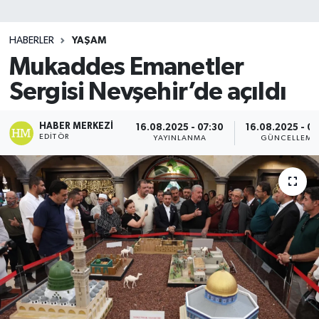
SİYASET
HABERLER
YAŞAM
Mukaddes Emanetler
Teknoloji
Sergisi Nevşehir’de açıldı
TRABZON
HABER MERKEZI
16.08.2025 - 07:30
16.08.2025 - 07
TRABZONSPOR
EDITÖR
YAYINLANMA
GÜNCELLEME
Yaşam