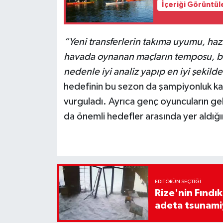
İçeriği Görüntül
“Yeni transferlerin takıma uyumu, hazı
havada oynanan maçların temposu, be
nedenle iyi analiz yapıp en iyi şekilde
hedefinin bu sezon da şampiyonluk ka
vurguladı. Ayrıca genç oyuncuların geli
da önemli hedefler arasında yer aldığın
EDITÖRÜN SEÇTIĞI
Rize'nin Fındık
adeta tsunami