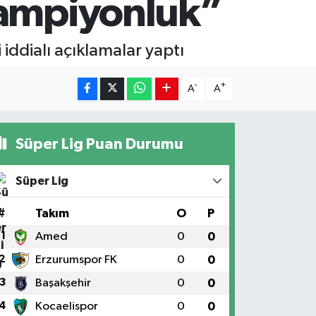
şampiyonluk”
iddialı açıklamalar yaptı
-
+
A
A
Süper Lig Puan Durumu
Süper Lig
#
Takım
O
P
1
Amed
0
0
2
Erzurumspor FK
0
0
3
Başakşehir
0
0
4
Kocaelispor
0
0