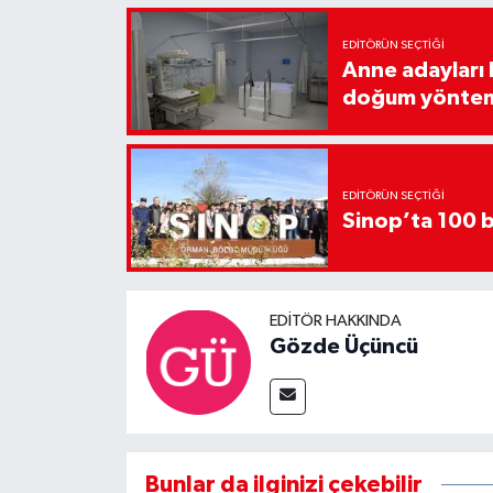
EDITÖRÜN SEÇTIĞI
Anne adayları b
doğum yönte
EDITÖRÜN SEÇTIĞI
Sinop’ta 100 b
EDITÖR HAKKINDA
Gözde Üçüncü
Bunlar da ilginizi çekebilir