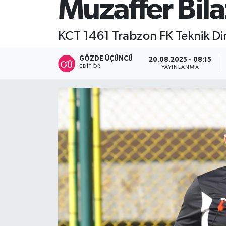
Muzaffer Bil
SİYASET
KCT 1461 Trabzon FK Teknik Dire
Teknoloji
GÖZDE ÜÇÜNCÜ
20.08.2025 - 08:15
EDITÖR
YAYINLANMA
TRABZON
TRABZONSPOR
Yaşam