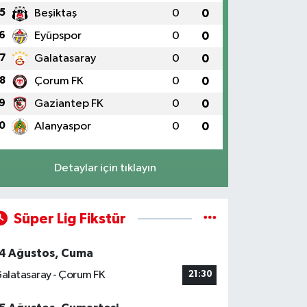
5
Beşiktaş
0
0
6
Eyüpspor
0
0
7
Galatasaray
0
0
8
Çorum FK
0
0
9
Gaziantep FK
0
0
0
Alanyaspor
0
0
Detaylar için tıklayın
Süper Lig Fikstür
4 Ağustos, Cuma
alatasaray - Çorum FK
21:30