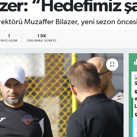
azer: “Hedefimiz 
ktörü Muzaffer Bilazer, yeni sezon öncesi 
1
1 DK
PAYLAŞIM
OKUNMA SÜRESI