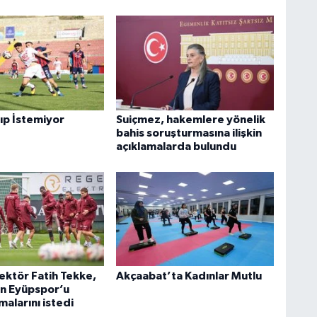
ıp İstemiyor
Suiçmez, hakemlere yönelik
bahis soruşturmasına ilişkin
açıklamalarda bulundu
ektör Fatih Tekke,
Akçaabat’ta Kadınlar Mutlu
n Eyüpspor’u
malarını istedi