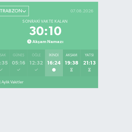
TRABZON
07.08.2026
SONRAKI VAKTE KALAN
30:09
Akşam Namazı
SAK
GÜNEŞ
ÖĞLE
İKINDI
AKŞAM
YATSI
:35
05:16
12:32
16:24
19:38
21:13
Aylık Vakitler