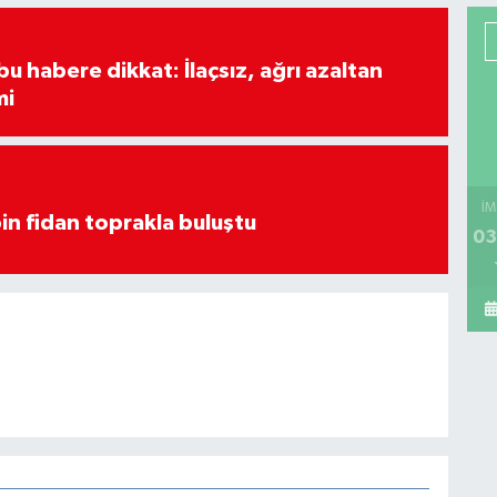
u habere dikkat: İlaçsız, ağrı azaltan
mi
İM
in fidan toprakla buluştu
03