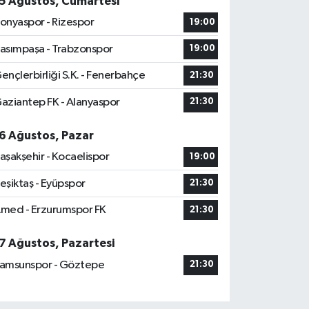
5 Ağustos, Cumartesi
onyaspor - Rizespor
19:00
asımpaşa - Trabzonspor
19:00
ençlerbirliği S.K. - Fenerbahçe
21:30
aziantep FK - Alanyaspor
21:30
6 Ağustos, Pazar
aşakşehir - Kocaelispor
19:00
eşiktaş - Eyüpspor
21:30
med - Erzurumspor FK
21:30
7 Ağustos, Pazartesi
amsunspor - Göztepe
21:30