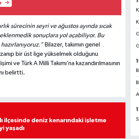
1
e
K
K
rlık sürecinin seyri ve ağustos ayında sıcak
G
klenmedik sonuçlara yol açabiliyor. Bu
 hazırlanıyoruz.”
Bilazer, takımın genel
G
zanıp bir üst lige yükselmek olduğunu
1
şimi ve Türk A Milli Takımı’na kazandırılmasının
B
ı belirtti.
B
A
1
S
lı ilçesinde deniz kenarındaki işletme
yi yaşadı