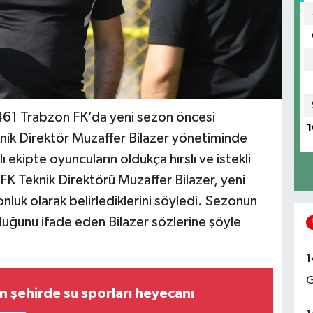
461 Trabzon FK’da yeni sezon öncesi
1
nik Direktör Muzaffer Bilazer yönetiminde
ı ekipte oyuncuların oldukça hırslı ve istekli
 FK Teknik Direktörü Muzaffer Bilazer, yeni
luk olarak belirlediklerini söyledi. Sezonun
olduğunu ifade eden Bilazer sözlerine şöyle
1
G
n şehirde su sporları heyecanı