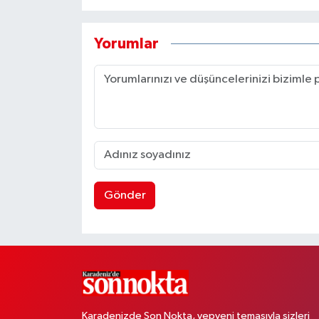
Yorumlar
Gönder
Karadenizde Son Nokta, yepyeni temasıyla sizleri