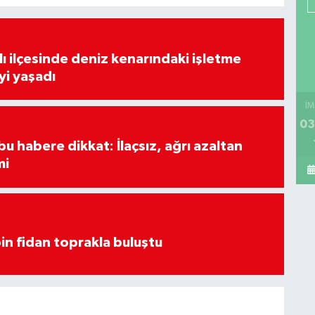
lı ilçesinde deniz kenarındaki işletme
yi yaşadı
İM
03
u habere dikkat: İlaçsız, ağrı azaltan
mi
in fidan toprakla buluştu