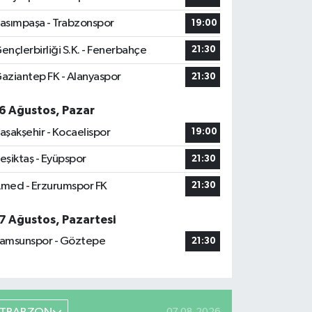
asımpaşa - Trabzonspor
19:00
ençlerbirliği S.K. - Fenerbahçe
21:30
aziantep FK - Alanyaspor
21:30
6 Ağustos, Pazar
aşakşehir - Kocaelispor
19:00
eşiktaş - Eyüpspor
21:30
med - Erzurumspor FK
21:30
7 Ağustos, Pazartesi
amsunspor - Göztepe
21:30
07.08.2026