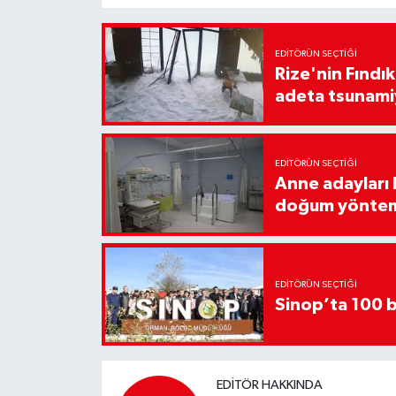
EDITÖRÜN SEÇTIĞI
Rize'nin Fındık
adeta tsunami
EDITÖRÜN SEÇTIĞI
Anne adayları b
doğum yönte
EDITÖRÜN SEÇTIĞI
Sinop’ta 100 b
EDITÖR HAKKINDA