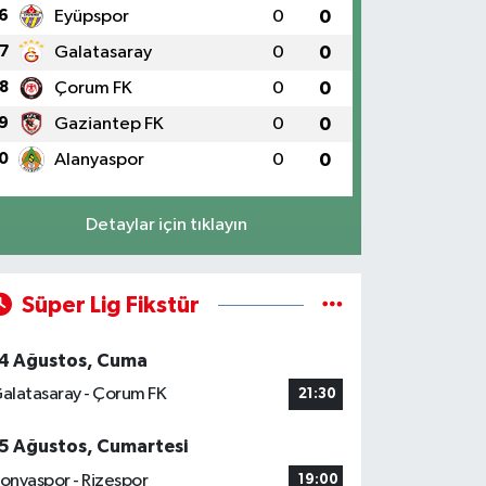
6
Eyüpspor
0
0
7
Galatasaray
0
0
8
Çorum FK
0
0
9
Gaziantep FK
0
0
0
Alanyaspor
0
0
Detaylar için tıklayın
Süper Lig Fikstür
4 Ağustos, Cuma
alatasaray - Çorum FK
21:30
5 Ağustos, Cumartesi
onyaspor - Rizespor
19:00