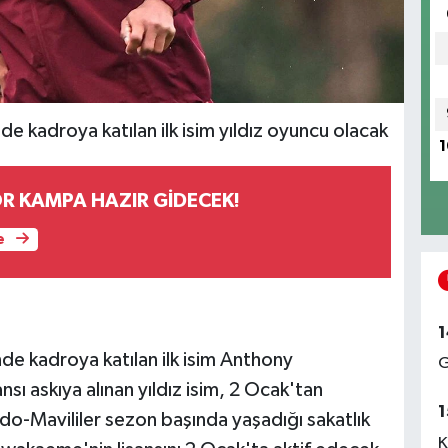
 kadroya katılan ilk isim yıldız oyuncu olacak
1
 KAMPA HAZIR GİDECEK!
e
1
e kadroya katılan ilk isim Anthony
G
ı askıya alınan yıldız isim, 2 Ocak'tan
1
do-Mavililer sezon başında yaşadığı sakatlık
K