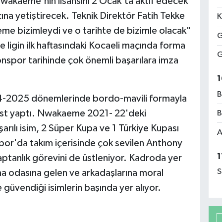
Nwakaeme'nin lisansını 2 Ocak'ta aktif edecek
na yetiştirecek. Teknik Direktör Fatih Tekke
K
e bizimleydi ve o tarihte de bizimle olacak"
G
 ligin ilk haftasındaki Kocaeli maçında forma
G
spor tarihinde çok önemli başarılara imza
1
B
24-2025 dönemlerinde bordo-mavili formayla
sist yaptı. Nwakaeme 2021- 22'deki
B
arılı isim, 2 Süper Kupa ve 1 Türkiye Kupası
A
por'da takım içerisinde çok sevilen Anthony
1
ptanlık görevini de üstleniyor. Kadroda yer
S
odasına gelen ve arkadaşlarına moral
güvendiği isimlerin başında yer alıyor.