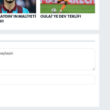
AYDIN'IN MALİYETİ
OULAİ'YE DEV TEKLİF!
U!