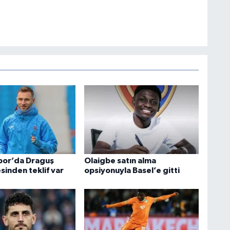
por’da Draguş
Olaigbe satın alma
esinden teklif var
opsiyonuyla Basel’e gitti