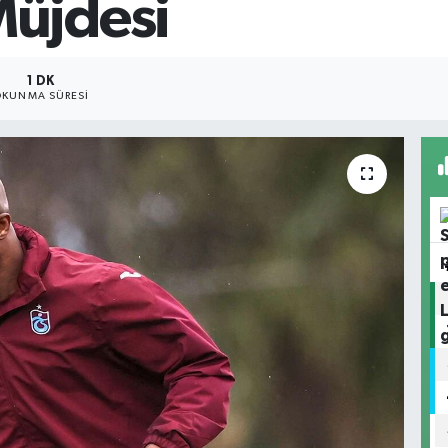
üjdesi
1 DK
KUNMA SÜRESI