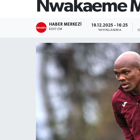
Nwakaeme M
SİYASET
HABER MERKEZI
19.12.2025 - 16:25
Teknoloji
EDITÖR
YAYINLANMA
O
TRABZON
TRABZONSPOR
Yaşam