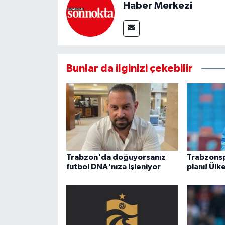
Haber Merkezi
Bunlar da ilginizi çekebilir
Trabzon'da doğuyorsanız
Trabzons
futbol DNA'nıza işleniyor
planı! Ülk