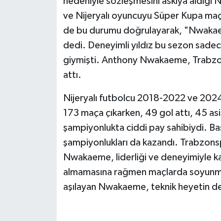
nedeniyle sözleşmesini askıya aldığı 
ve Nijeryalı oyuncuyu Süper Kupa maçı
de bu durumu doğrulayarak, "Nwakaem
dedi. Deneyimli yıldız bu sezon sadece
giymişti. Anthony Nwakaeme, Trabzon
attı.
Nijeryalı futbolcu 2018-2022 ve 20
173 maça çıkarken, 49 gol attı, 45 a
şampiyonlukta ciddi pay sahibiydi. Baş
şampiyonlukları da kazandı. Trabzons
Nwakaeme, liderliği ve deneyimiyle ka
almamasına rağmen maçlarda soyunma 
aşılayan Nwakaeme, teknik heyetin de 