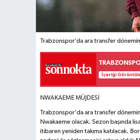
Trabzonspor’da ara transfer döneminde
TRABZONSPOR
İçeriği Görüntül
NWAKAEME MÜJDESİ
Trabzonspor'da ara transfer dönemind
Nwakaeme olacak. Sezon başında lisans
itibaren yeniden takıma katılacak. Bor