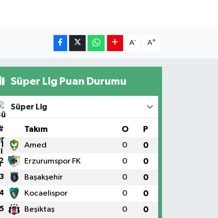
-
+
A
A
Süper Lig Puan Durumu
Süper Lig
#
Takım
O
P
1
Amed
0
0
2
Erzurumspor FK
0
0
3
Başakşehir
0
0
4
Kocaelispor
0
0
5
Beşiktaş
0
0