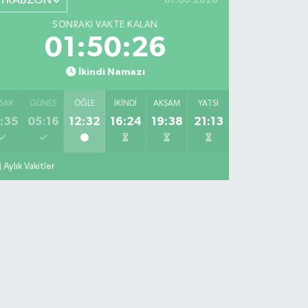
TRABZON
SONRAKI VAKTE KALAN
01:50:25
İkindi Namazı
SAK
GÜNEŞ
ÖĞLE
İKINDI
AKŞAM
YATSI
:35
05:16
12:32
16:24
19:38
21:13
Aylık Vakitler