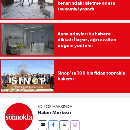
kenarındaki işletme adeta
tsunamiyi yaşadı
Anne adayları bu habere
dikkat: İlaçsız, ağrı azaltan
doğum yöntemi
Sinop’ta 100 bin fidan toprakla
buluştu
EDITÖR HAKKINDA
Haber Merkezi