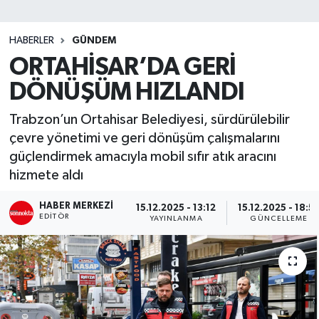
SİYASET
HABERLER
GÜNDEM
ORTAHİSAR’DA GERİ
Teknoloji
DÖNÜŞÜM HIZLANDI
TRABZON
Trabzon’un Ortahisar Belediyesi, sürdürülebilir
TRABZONSPOR
çevre yönetimi ve geri dönüşüm çalışmalarını
güçlendirmek amacıyla mobil sıfır atık aracını
Yaşam
hizmete aldı
HABER MERKEZI
15.12.2025 - 13:12
15.12.2025 - 18:5
EDITÖR
YAYINLANMA
GÜNCELLEME