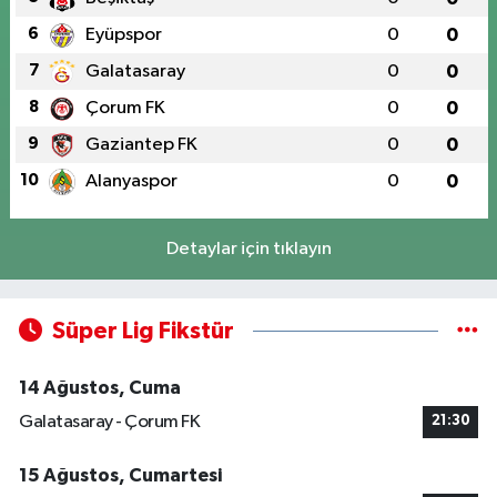
6
Eyüpspor
0
0
7
Galatasaray
0
0
8
Çorum FK
0
0
9
Gaziantep FK
0
0
10
Alanyaspor
0
0
Detaylar için tıklayın
Süper Lig Fikstür
14 Ağustos, Cuma
Galatasaray - Çorum FK
21:30
15 Ağustos, Cumartesi