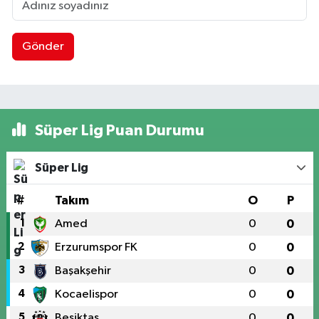
Gönder
Süper Lig Puan Durumu
Süper Lig
#
Takım
O
P
1
Amed
0
0
2
Erzurumspor FK
0
0
3
Başakşehir
0
0
4
Kocaelispor
0
0
5
Beşiktaş
0
0