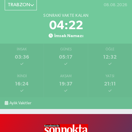
TRABZON
08.08.2026
SONRAKI VAKTE KALAN
04:21
İmsak Namazı
İMSAK
GÜNEŞ
ÖĞLE
03:36
05:17
12:32
İKINDI
AKŞAM
YATSI
16:24
19:37
21:11
Aylık Vakitler