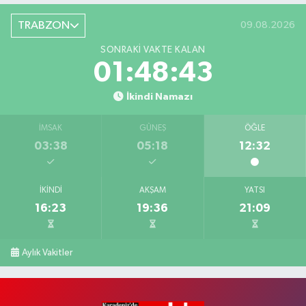
TRABZON
09.08.2026
SONRAKI VAKTE KALAN
01:48:42
İkindi Namazı
İMSAK
GÜNEŞ
ÖĞLE
03:38
05:18
12:32
İKINDI
AKŞAM
YATSI
16:23
19:36
21:09
Aylık Vakitler