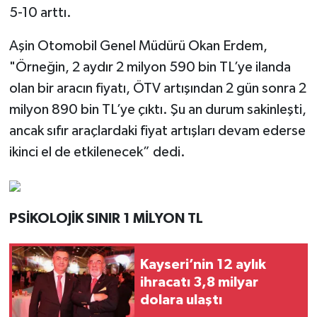
5-10 arttı.
Aşin Otomobil Genel Müdürü Okan Erdem,
"Örneğin, 2 aydır 2 milyon 590 bin TL’ye ilanda
olan bir aracın fiyatı, ÖTV artışından 2 gün sonra 2
milyon 890 bin TL’ye çıktı. Şu an durum sakinleşti,
ancak sıfır araçlardaki fiyat artışları devam ederse
ikinci el de etkilenecek” dedi.
PSİKOLOJİK SINIR 1 MİLYON TL
Kayseri’nin 12 aylık
ihracatı 3,8 milyar
dolara ulaştı