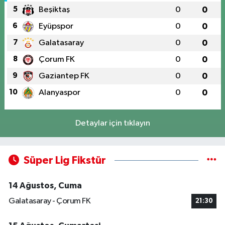
5
Beşiktaş
0
0
6
Eyüpspor
0
0
7
Galatasaray
0
0
8
Çorum FK
0
0
9
Gaziantep FK
0
0
10
Alanyaspor
0
0
Detaylar için tıklayın
Süper Lig Fikstür
14 Ağustos, Cuma
Galatasaray - Çorum FK
21:30