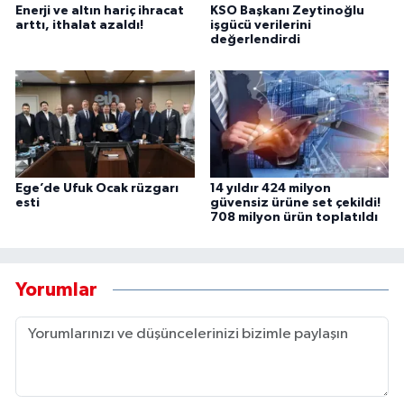
Enerji ve altın hariç ihracat
KSO Başkanı Zeytinoğlu
arttı, ithalat azaldı!
işgücü verilerini
değerlendirdi
Ege’de Ufuk Ocak rüzgarı
14 yıldır 424 milyon
esti
güvensiz ürüne set çekildi!
708 milyon ürün toplatıldı
Yorumlar