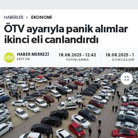
SİYASET
HABERLER
EKONOMİ
ÖTV ayarıyla panik alımlar
Teknoloji
ikinci eli canlandırdı
TRABZON
HABER MERKEZI
18.08.2025 - 12:42
18.08.2025 - 12
TRABZONSPOR
EDITÖR
YAYINLANMA
GÜNCELLEME
Yaşam