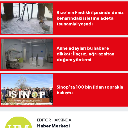
Rize'nin Fındıklı ilçesinde deniz
kenarındaki işletme adeta
tsunamiyi yaşadı
Anne adayları bu habere
dikkat: İlaçsız, ağrı azaltan
doğum yöntemi
Sinop’ta 100 bin fidan toprakla
buluştu
EDITÖR HAKKINDA
Haber Merkezi