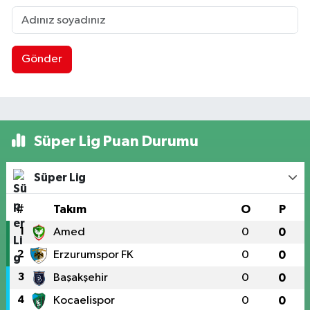
Gönder
Süper Lig Puan Durumu
Süper Lig
#
Takım
O
P
1
Amed
0
0
2
Erzurumspor FK
0
0
3
Başakşehir
0
0
4
Kocaelispor
0
0