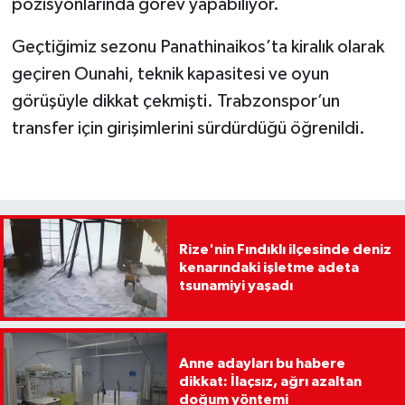
pozisyonlarında görev yapabiliyor.
Geçtiğimiz sezonu Panathinaikos’ta kiralık olarak
geçiren Ounahi, teknik kapasitesi ve oyun
görüşüyle dikkat çekmişti. Trabzonspor’un
transfer için girişimlerini sürdürdüğü öğrenildi.
Rize'nin Fındıklı ilçesinde deniz
kenarındaki işletme adeta
tsunamiyi yaşadı
Anne adayları bu habere
dikkat: İlaçsız, ağrı azaltan
doğum yöntemi