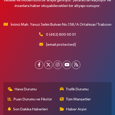
sadelik ve modernizmi bir araya getiriyor. Şatafattan kaçınıyor ve
insanlara haber okuyabilecekleri bir altyapı sunuyor.
İnönü Mah. Yavuz Selim Bulvarı No:156/A Ortahisar/Trabzon
0 (462) 800 00 01
[email protected]
Hava Durumu
Trafik Durumu
Puan Durumu ve Fikstür
Tüm Manşetler
Son Dakika Haberleri
Haber Arşivi