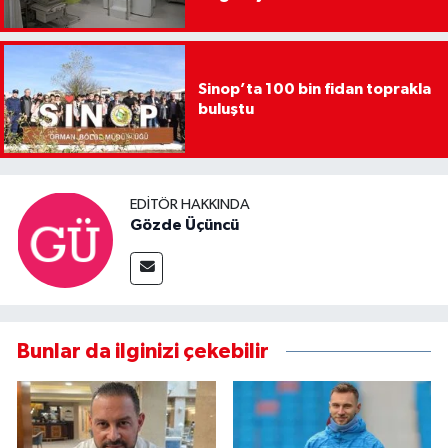
Sinop’ta 100 bin fidan toprakla
buluştu
EDITÖR HAKKINDA
Gözde Üçüncü
Bunlar da ilginizi çekebilir