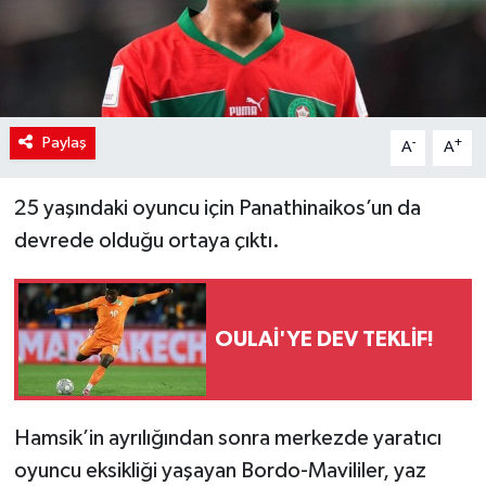
Paylaş
-
+
A
A
25 yaşındaki oyuncu için Panathinaikos’un da
devrede olduğu ortaya çıktı.
OULAİ'YE DEV TEKLİF!
Hamsik’in ayrılığından sonra merkezde yaratıcı
oyuncu eksikliği yaşayan Bordo-Mavililer, yaz