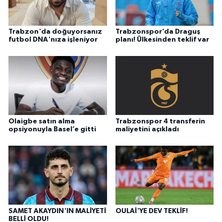
Trabzon'da doğuyorsanız
Trabzonspor’da Draguş
futbol DNA'nıza işleniyor
planı! Ülkesinden teklif var
Olaigbe satın alma
Trabzonspor 4 transferin
opsiyonuyla Basel’e gitti
maliyetini açıkladı
SAMET AKAYDIN'IN MALİYETİ
OULAİ'YE DEV TEKLİF!
BELLİ OLDU!