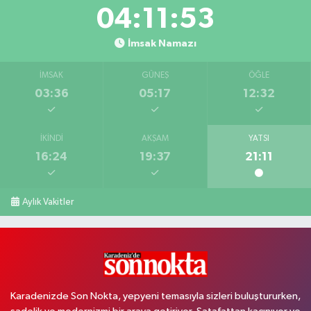
04:11:52
İmsak Namazı
İMSAK
GÜNEŞ
ÖĞLE
03:36
05:17
12:32
İKINDI
AKŞAM
YATSI
16:24
19:37
21:11
Aylık Vakitler
Karadenizde Son Nokta, yepyeni temasıyla sizleri buluştururken,