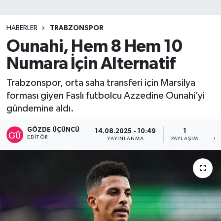
SİYASET
HABERLER
TRABZONSPOR
Ounahi, Hem 8 Hem 10
Teknoloji
Numara İçin Alternatif
TRABZON
Trabzonspor, orta saha transferi için Marsilya
TRABZONSPOR
forması giyen Faslı futbolcu Azzedine Ounahi’yi
gündemine aldı.
Yaşam
GÖZDE ÜÇÜNCÜ
14.08.2025 - 10:49
1
EDITÖR
YAYINLANMA
PAYLAŞIM
OK