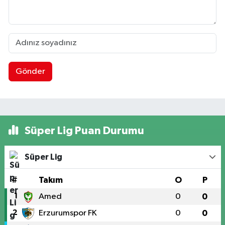
Gönder
Süper Lig Puan Durumu
Süper Lig
#
Takım
O
P
1
Amed
0
0
2
Erzurumspor FK
0
0