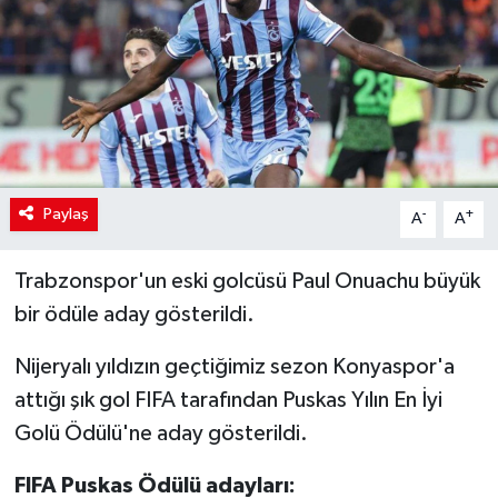
Paylaş
-
+
A
A
Trabzonspor'un eski golcüsü Paul Onuachu büyük
bir ödüle aday gösterildi.
Nijeryalı yıldızın geçtiğimiz sezon Konyaspor'a
attığı şık gol FIFA tarafından Puskas Yılın En İyi
Golü Ödülü'ne aday gösterildi.
FIFA Puskas Ödülü adayları: