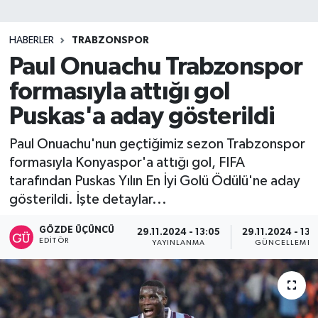
SİYASET
HABERLER
TRABZONSPOR
Paul Onuachu Trabzonspor
Teknoloji
formasıyla attığı gol
TRABZON
Puskas'a aday gösterildi
TRABZONSPOR
Paul Onuachu'nun geçtiğimiz sezon Trabzonspor
formasıyla Konyaspor'a attığı gol, FIFA
Yaşam
tarafından Puskas Yılın En İyi Golü Ödülü'ne aday
gösterildi. İşte detaylar...
GÖZDE ÜÇÜNCÜ
29.11.2024 - 13:05
29.11.2024 - 13:
EDITÖR
YAYINLANMA
GÜNCELLEME