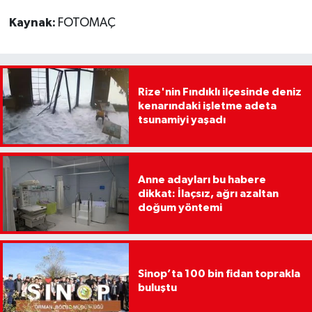
Kaynak:
FOTOMAÇ
Rize'nin Fındıklı ilçesinde deniz
kenarındaki işletme adeta
tsunamiyi yaşadı
Anne adayları bu habere
dikkat: İlaçsız, ağrı azaltan
doğum yöntemi
Sinop’ta 100 bin fidan toprakla
buluştu