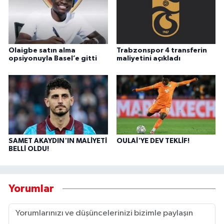
Olaigbe satın alma
Trabzonspor 4 transferin
opsiyonuyla Basel’e gitti
maliyetini açıkladı
SAMET AKAYDIN'IN MALİYETİ
OULAİ'YE DEV TEKLİF!
BELLİ OLDU!
Yorumlar