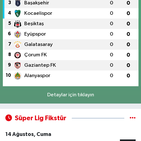
3
Başakşehir
0
0
4
Kocaelispor
0
0
5
Beşiktaş
0
0
6
Eyüpspor
0
0
7
Galatasaray
0
0
8
Çorum FK
0
0
9
Gaziantep FK
0
0
10
Alanyaspor
0
0
Detaylar için tıklayın
Süper Lig Fikstür
14 Ağustos, Cuma