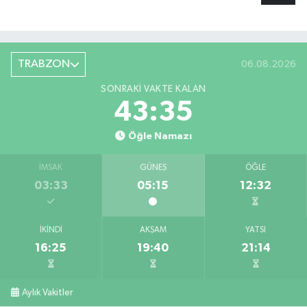
TRABZON
06.08.2026
SONRAKI VAKTE KALAN
43:34
Öğle Namazı
İMSAK
GÜNEŞ
ÖĞLE
03:33
05:15
12:32
İKINDI
AKŞAM
YATSI
16:25
19:40
21:14
Aylık Vakitler