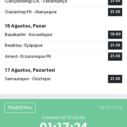
Gençlerbirliği S.K. - Fenerbahçe
21:30
Gaziantep FK - Alanyaspor
21:30
16 Ağustos, Pazar
Başakşehir - Kocaelispor
19:00
Beşiktaş - Eyüpspor
21:30
Amed - Erzurumspor FK
21:30
17 Ağustos, Pazartesi
Samsunspor - Göztepe
21:30
TRABZON
08.08.2026
SONRAKI VAKTE KALAN