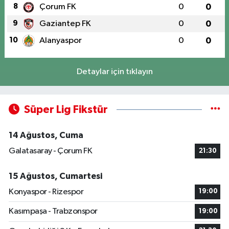
8
Çorum FK
0
0
9
Gaziantep FK
0
0
10
Alanyaspor
0
0
Detaylar için tıklayın
Süper Lig Fikstür
14 Ağustos, Cuma
Galatasaray - Çorum FK
21:30
15 Ağustos, Cumartesi
Konyaspor - Rizespor
19:00
Kasımpaşa - Trabzonspor
19:00