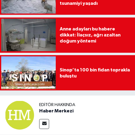
tsunamiyi yaşadı
Anne adayları bu habere
dikkat: İlaçsız, ağrı azaltan
doğum yöntemi
Sinop’ta 100 bin fidan toprakla
buluştu
EDITÖR HAKKINDA
Haber Merkezi