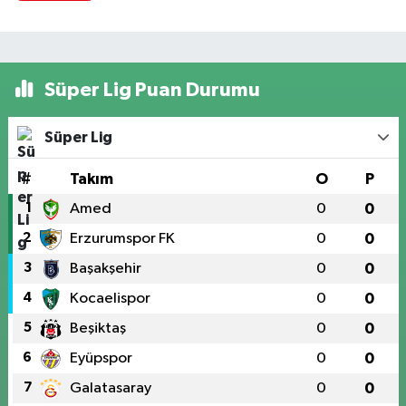
Süper Lig Puan Durumu
Süper Lig
#
Takım
O
P
1
Amed
0
0
2
Erzurumspor FK
0
0
3
Başakşehir
0
0
4
Kocaelispor
0
0
5
Beşiktaş
0
0
6
Eyüpspor
0
0
7
Galatasaray
0
0