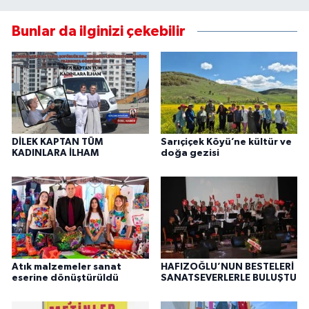
Bunlar da ilginizi çekebilir
DİLEK KAPTAN TÜM
Sarıçiçek Köyü’ne kültür ve
KADINLARA İLHAM
doğa gezisi
Atık malzemeler sanat
HAFIZOĞLU’NUN BESTELERİ
eserine dönüştürüldü
SANATSEVERLERLE BULUŞTU