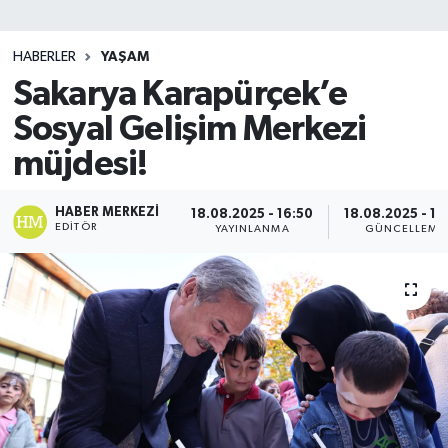
SİYASET
HABERLER
YAŞAM
Sakarya Karapürçek’e
Teknoloji
Sosyal Gelişim Merkezi
TRABZON
müjdesi!
TRABZONSPOR
HABER MERKEZI
18.08.2025 - 16:50
18.08.2025 - 17
EDITÖR
YAYINLANMA
GÜNCELLEME
Yaşam