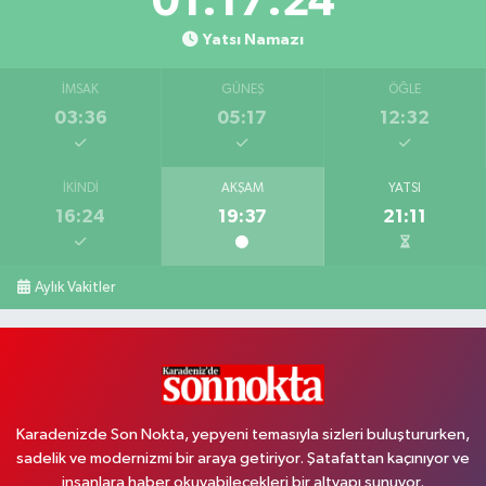
01:17:23
Yatsı Namazı
İMSAK
GÜNEŞ
ÖĞLE
03:36
05:17
12:32
İKINDI
AKŞAM
YATSI
16:24
19:37
21:11
Aylık Vakitler
Karadenizde Son Nokta, yepyeni temasıyla sizleri buluştururken,
sadelik ve modernizmi bir araya getiriyor. Şatafattan kaçınıyor ve
insanlara haber okuyabilecekleri bir altyapı sunuyor.