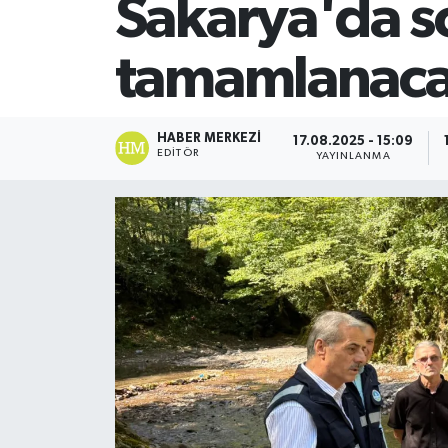
Sakarya'da s
SİYASET
tamamlanac
Teknoloji
TRABZON
HABER MERKEZI
17.08.2025 - 15:09
EDITÖR
YAYINLANMA
TRABZONSPOR
Yaşam