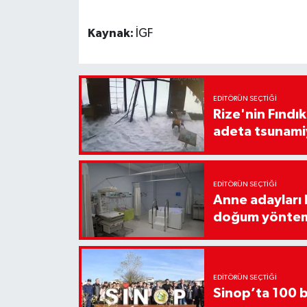
Kaynak:
İGF
EDITÖRÜN SEÇTIĞI
Rize'nin Fındık
adeta tsunami
EDITÖRÜN SEÇTIĞI
Anne adayları b
doğum yönte
EDITÖRÜN SEÇTIĞI
Sinop’ta 100 b