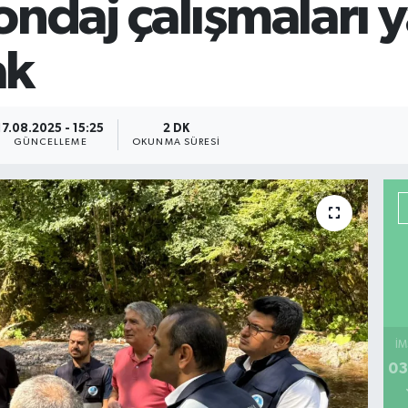
ondaj çalışmaları 
ak
17.08.2025 - 15:25
2 DK
GÜNCELLEME
OKUNMA SÜRESI
İM
03