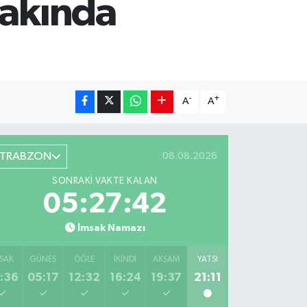
yakında
-
+
A
A
TRABZON
08.08.2026
SONRAKI VAKTE KALAN
05:27:41
İmsak Namazı
SAK
GÜNEŞ
ÖĞLE
İKINDI
AKŞAM
YATSI
:36
05:17
12:32
16:24
19:37
21:11