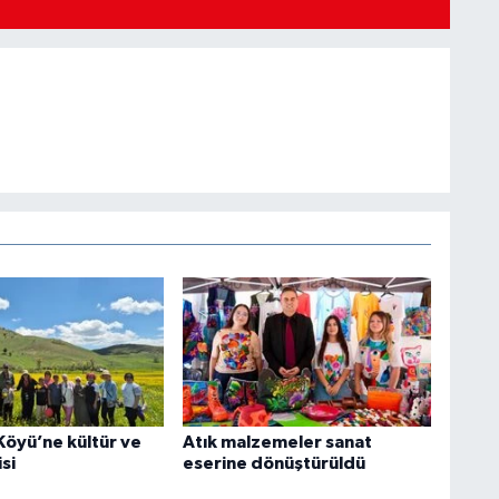
Köyü’ne kültür ve
Atık malzemeler sanat
si
eserine dönüştürüldü