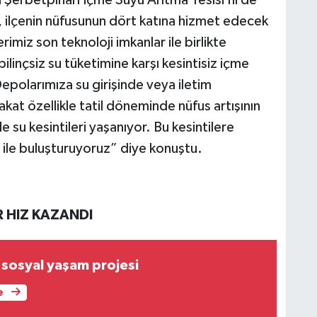
 ilçenin nüfusunun dört katına hizmet edecek
imiz son teknoloji imkanlar ile birlikte
linçsiz su tüketimine karşı kesintisiz içme
 Depolarımıza su girişinde veya iletim
kat özellikle tatil döneminde nüfus artışının
 su kesintileri yaşanıyor. Bu kesintilere
 ile buluşturuyoruz” diye konuştu.
R HIZ KAZANDI
65 yaş üstüne sosyal yaşam projesi
e