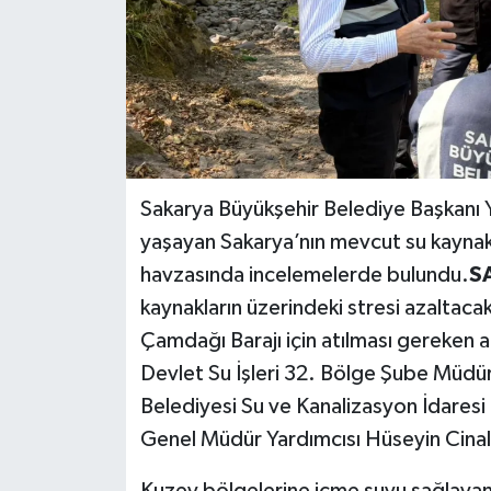
Sakarya Büyükşehir Belediye Başkanı Yu
yaşayan Sakarya’nın mevcut su kaynakl
havzasında incelemelerde bulundu.
S
kaynakların üzerindeki stresi azaltaca
Çamdağı Barajı için atılması gereken 
Devlet Su İşleri 32. Bölge Şube Müdürü 
Belediyesi Su ve Kanalizasyon İdaresi
Genel Müdür Yardımcısı Hüseyin Cinal e
Kuzey bölgelerine içme suyu sağlayan 