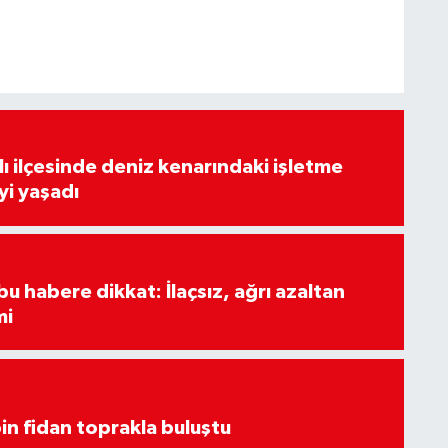
lı ilçesinde deniz kenarındaki işletme
yi yaşadı
u habere dikkat: İlaçsız, ağrı azaltan
mi
in fidan toprakla buluştu