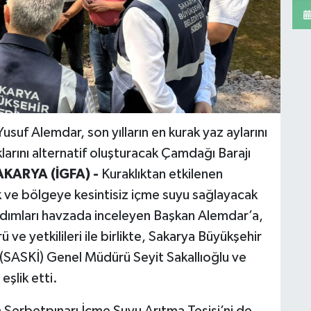
suf Alemdar, son yılların en kurak yaz aylarını
arını alternatif oluşturacak Çamdağı Barajı
AKARYA (İGFA) -
Kuraklıktan etkilenen
k ve bölgeye kesintisiz içme suyu sağlayacak
adımları havzada inceleyen Başkan Alemdar’a,
ve yetkilileri ile birlikte, Sakarya Büyükşehir
 (SASKİ) Genel Müdürü Seyit Sakallıoğlu ve
şlik etti.
Şerbetpınarı İçme Suyu Arıtma Tesisi’ni de