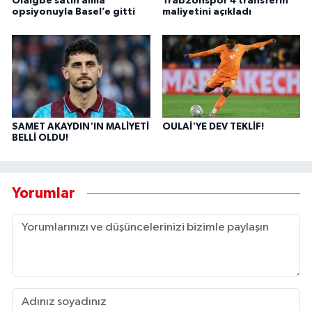
Olaigbe satın alma
Trabzonspor 4 transferin
opsiyonuyla Basel’e gitti
maliyetini açıkladı
SAMET AKAYDIN'IN MALİYETİ
OULAİ'YE DEV TEKLİF!
BELLİ OLDU!
Yorumlar