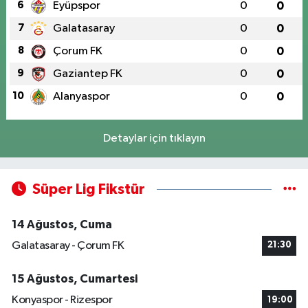
6
Eyüpspor
0
0
7
Galatasaray
0
0
8
Çorum FK
0
0
9
Gaziantep FK
0
0
10
Alanyaspor
0
0
Detaylar için tıklayın
Süper Lig Fikstür
14 Ağustos, Cuma
Galatasaray - Çorum FK
21:30
15 Ağustos, Cumartesi
Konyaspor - Rizespor
19:00