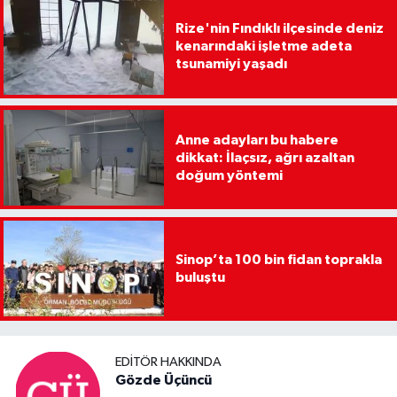
Rize'nin Fındıklı ilçesinde deniz
kenarındaki işletme adeta
tsunamiyi yaşadı
Anne adayları bu habere
dikkat: İlaçsız, ağrı azaltan
doğum yöntemi
Sinop’ta 100 bin fidan toprakla
buluştu
EDITÖR HAKKINDA
Gözde Üçüncü