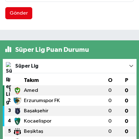
Gönder
Süper Lig Puan Durumu
Süper Lig
#
Takım
O
P
1
Amed
0
0
2
Erzurumspor FK
0
0
3
Başakşehir
0
0
4
Kocaelispor
0
0
5
Beşiktaş
0
0