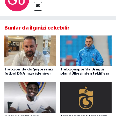
Bunlar da ilginizi çekebilir
Trabzon'da doğuyorsanız
Trabzonspor’da Draguş
futbol DNA'nıza işleniyor
planı! Ülkesinden teklif var