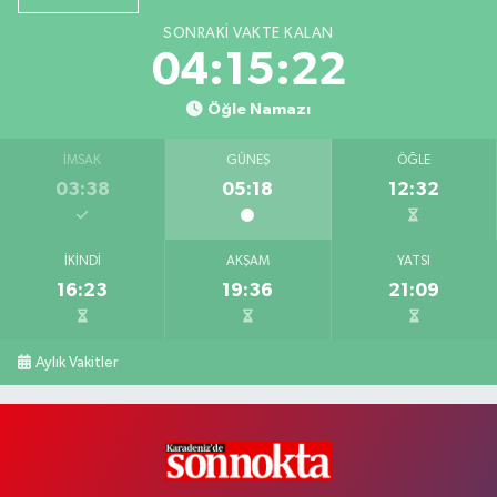
SONRAKI VAKTE KALAN
04:15:21
Öğle Namazı
İMSAK
GÜNEŞ
ÖĞLE
03:38
05:18
12:32
İKINDI
AKŞAM
YATSI
16:23
19:36
21:09
Aylık Vakitler