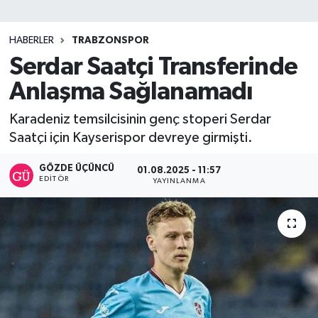
SİYASET
HABERLER
TRABZONSPOR
Serdar Saatçi Transferinde
Teknoloji
Anlaşma Sağlanamadı
TRABZON
Karadeniz temsilcisinin genç stoperi Serdar
TRABZONSPOR
Saatçi için Kayserispor devreye girmişti.
Yaşam
GÖZDE ÜÇÜNCÜ
01.08.2025 - 11:57
EDITÖR
YAYINLANMA