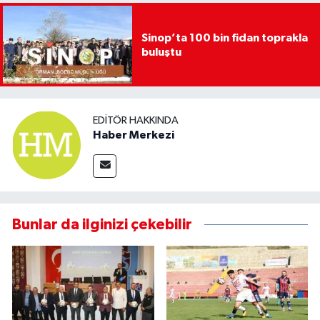
Sinop’ta 100 bin fidan toprakla
buluştu
EDITÖR HAKKINDA
Haber Merkezi
Bunlar da ilginizi çekebilir