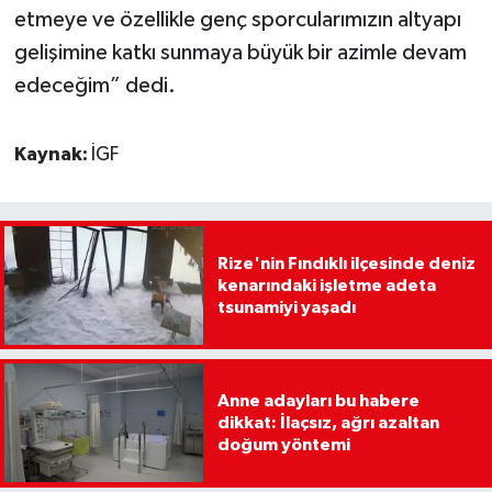
etmeye ve özellikle genç sporcularımızın altyapı
gelişimine katkı sunmaya büyük bir azimle devam
edeceğim” dedi.
Kaynak:
İGF
Rize'nin Fındıklı ilçesinde deniz
kenarındaki işletme adeta
tsunamiyi yaşadı
Anne adayları bu habere
dikkat: İlaçsız, ağrı azaltan
doğum yöntemi