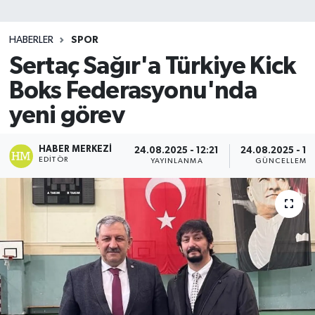
SİYASET
HABERLER
SPOR
Sertaç Sağır'a Türkiye Kick
Teknoloji
Boks Federasyonu'nda
TRABZON
yeni görev
TRABZONSPOR
HABER MERKEZI
24.08.2025 - 12:21
24.08.2025 - 12
EDITÖR
YAYINLANMA
GÜNCELLEME
Yaşam