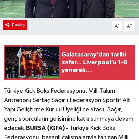
Paylaş
-
+
A
A
Galatasaray’dan tarihi
zafer... Liverpool’u 1-0
yenerek
Şampiyonlar'da ilk 3
puanı aldı
Türkiye Kick Boks Federasyonu, Milli Takım
Antrenörü Sertaç Sağır’ı Federasyon Sportif Alt
Yapı Geliştirme Kurulu Üyeliği’ne atadı. Sağır,
genç sporcuların gelişimine katkı sunmaya devam
edecek.
BURSA (İGFA) -
Türkiye Kick Boks
Federasyonu, başarılı çalışmalarıyla tanınan Milli