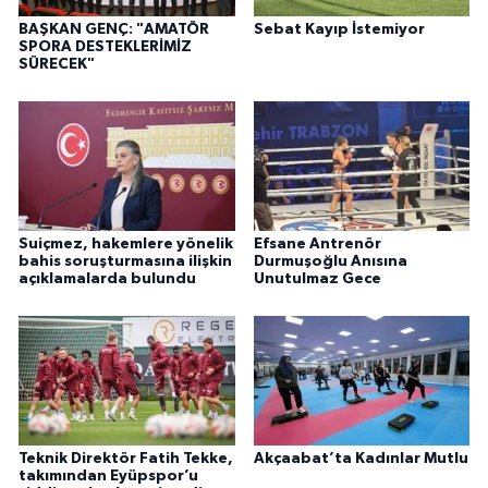
BAŞKAN GENÇ: "AMATÖR
Sebat Kayıp İstemiyor
SPORA DESTEKLERİMİZ
SÜRECEK"
Suiçmez, hakemlere yönelik
Efsane Antrenör
bahis soruşturmasına ilişkin
Durmuşoğlu Anısına
açıklamalarda bulundu
Unutulmaz Gece
Teknik Direktör Fatih Tekke,
Akçaabat’ta Kadınlar Mutlu
takımından Eyüpspor’u