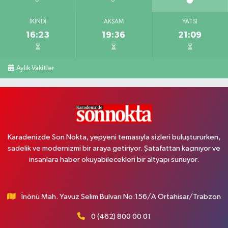
İKINDI
AKŞAM
YATSI
16:23
19:36
21:09
Aylık Vakitler
Karadenizde Son Nokta, yepyeni temasıyla sizleri buluştururken,
sadelik ve modernizmi bir araya getiriyor. Şatafattan kaçınıyor ve
insanlara haber okuyabilecekleri bir altyapı sunuyor.
İnönü Mah. Yavuz Selim Bulvarı No:156/A Ortahisar/Trabzon
0 (462) 800 00 01