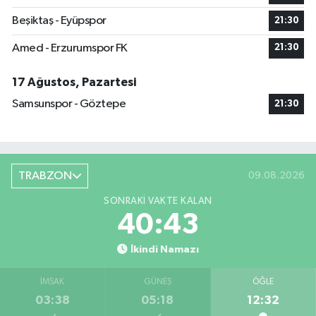
Beşiktaş - Eyüpspor
21:30
Amed - Erzurumspor FK
21:30
17 Ağustos, Pazartesi
Samsunspor - Göztepe
21:30
TRABZON
09.08.2026
SONRAKI VAKTE KALAN
40:42
İkindi Namazı
İMSAK
GÜNEŞ
ÖĞLE
03:38
05:18
12:32