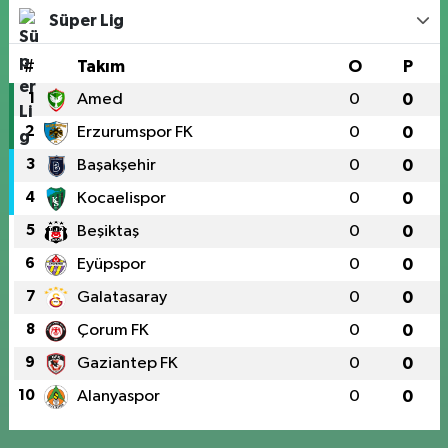
Süper Lig
#
Takım
O
P
1
Amed
0
0
2
Erzurumspor FK
0
0
3
Başakşehir
0
0
4
Kocaelispor
0
0
5
Beşiktaş
0
0
6
Eyüpspor
0
0
7
Galatasaray
0
0
8
Çorum FK
0
0
9
Gaziantep FK
0
0
10
Alanyaspor
0
0