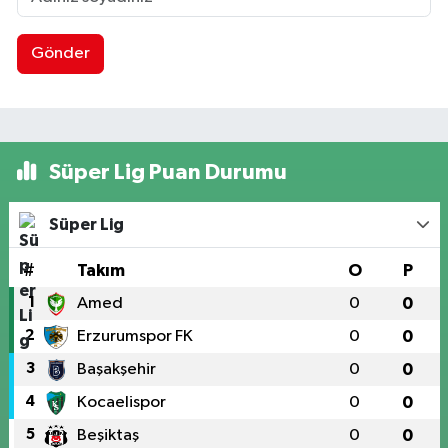
Gönder
Süper Lig Puan Durumu
Süper Lig
#
Takım
O
P
1
Amed
0
0
2
Erzurumspor FK
0
0
3
Başakşehir
0
0
4
Kocaelispor
0
0
5
Beşiktaş
0
0