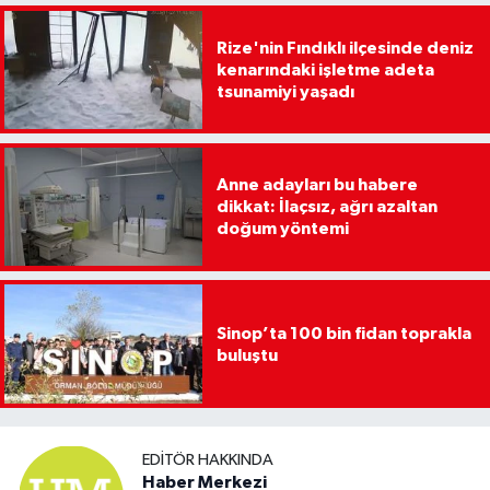
Rize'nin Fındıklı ilçesinde deniz
kenarındaki işletme adeta
tsunamiyi yaşadı
Anne adayları bu habere
dikkat: İlaçsız, ağrı azaltan
doğum yöntemi
Sinop’ta 100 bin fidan toprakla
buluştu
EDITÖR HAKKINDA
Haber Merkezi