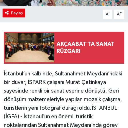
Paylaş
-
+
A
A
AKÇAABAT'TA SANAT
RÜZGARI
İstanbul’un kalbinde, Sultanahmet Meydanı’ndaki
bir duvar, İSPARK çalışanı Murat Çetinkaya
sayesinde renkli bir sanat eserine dönüştü. Geri
dönüşüm malzemeleriyle yapılan mozaik çalışma,
turistlerin yeni fotoğraf durağı oldu.İSTANBUL
(İGFA) - İstanbul’un en önemli turistik
noktalarından Sultanahmet Meydanı’nda görev