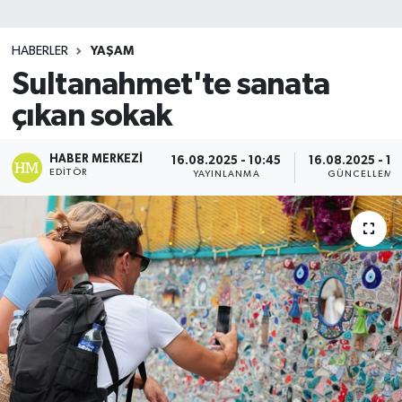
SİYASET
HABERLER
YAŞAM
Sultanahmet'te sanata
Teknoloji
çıkan sokak
TRABZON
HABER MERKEZI
16.08.2025 - 10:45
16.08.2025 - 10
TRABZONSPOR
EDITÖR
YAYINLANMA
GÜNCELLEME
Yaşam