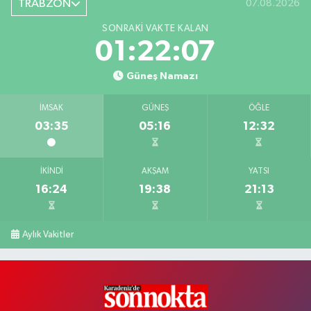
TRABZON
07.08.2026
SONRAKI VAKTE KALAN
01:22:06
Güneş Namazı
İMSAK
GÜNEŞ
ÖĞLE
03:35
05:16
12:32
İKINDI
AKŞAM
YATSI
16:24
19:38
21:13
Aylık Vakitler