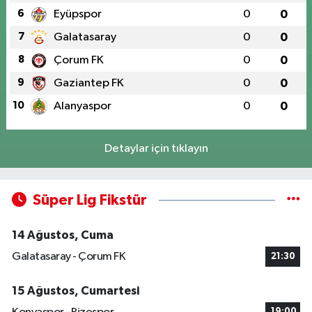
6
Eyüpspor
0
0
7
Galatasaray
0
0
8
Çorum FK
0
0
9
Gaziantep FK
0
0
10
Alanyaspor
0
0
Detaylar için tıklayın
Süper Lig Fikstür
14 Ağustos, Cuma
Galatasaray - Çorum FK
21:30
15 Ağustos, Cumartesi
19:00