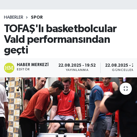
SİYASET
HABERLER
SPOR
TOFAŞ'lı basketbolcular
Teknoloji
Vald performansından
TRABZON
geçti
TRABZONSPOR
HABER MERKEZI
22.08.2025 - 19:52
22.08.2025 - 2
EDITÖR
YAYINLANMA
GÜNCELLEME
Yaşam