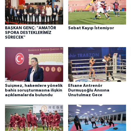
BAŞKAN GENÇ: "AMATÖR
Sebat Kayıp İstemiyor
SPORA DESTEKLERİMİZ
SÜRECEK"
Suiçmez, hakemlere yönelik
Efsane Antrenör
bahis soruşturmasına ilişkin
Durmuşoğlu Anısına
açıklamalarda bulundu
Unutulmaz Gece