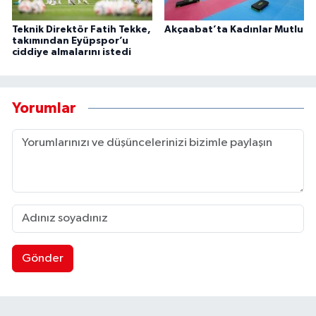
Teknik Direktör Fatih Tekke,
Akçaabat’ta Kadınlar Mutlu
takımından Eyüpspor’u
ciddiye almalarını istedi
Yorumlar
Gönder