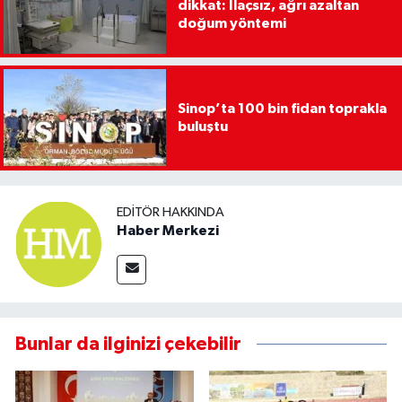
dikkat: İlaçsız, ağrı azaltan
doğum yöntemi
Sinop’ta 100 bin fidan toprakla
buluştu
EDITÖR HAKKINDA
Haber Merkezi
Bunlar da ilginizi çekebilir