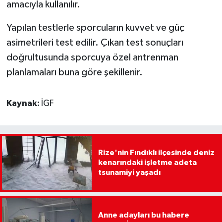
amacıyla kullanılır.
Yapılan testlerle sporcuların kuvvet ve güç
asimetrileri test edilir. Çıkan test sonuçları
doğrultusunda sporcuya özel antrenman
planlamaları buna göre şekillenir.
Kaynak:
İGF
Rize'nin Fındıklı ilçesinde deniz
kenarındaki işletme adeta
tsunamiyi yaşadı
Anne adayları bu habere