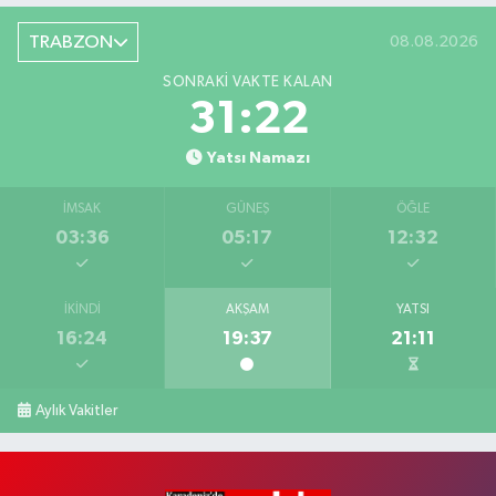
TRABZON
08.08.2026
SONRAKI VAKTE KALAN
31:21
Yatsı Namazı
İMSAK
GÜNEŞ
ÖĞLE
03:36
05:17
12:32
İKINDI
AKŞAM
YATSI
16:24
19:37
21:11
Aylık Vakitler