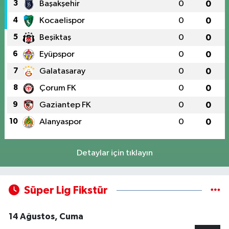
3
Başakşehir
0
0
4
Kocaelispor
0
0
5
Beşiktaş
0
0
6
Eyüpspor
0
0
7
Galatasaray
0
0
8
Çorum FK
0
0
9
Gaziantep FK
0
0
10
Alanyaspor
0
0
Detaylar için tıklayın
Süper Lig Fikstür
14 Ağustos, Cuma