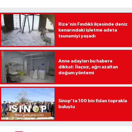
Rize'nin Fındıklı ilçesinde deniz
kenarındaki işletme adeta
tsunamiyi yaşadı
Anne adayları bu habere
dikkat: İlaçsız, ağrı azaltan
doğum yöntemi
Sinop’ta 100 bin fidan toprakla
buluştu