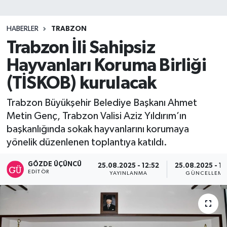
SİYASET
HABERLER
TRABZON
Trabzon İli Sahipsiz
Teknoloji
Hayvanları Koruma Birliği
TRABZON
(TİSKOB) kurulacak
TRABZONSPOR
Trabzon Büyükşehir Belediye Başkanı Ahmet
Metin Genç, Trabzon Valisi Aziz Yıldırım’ın
Yaşam
başkanlığında sokak hayvanlarını korumaya
yönelik düzenlenen toplantıya katıldı.
GÖZDE ÜÇÜNCÜ
25.08.2025 - 12:52
25.08.2025 - 13
EDITÖR
YAYINLANMA
GÜNCELLEME