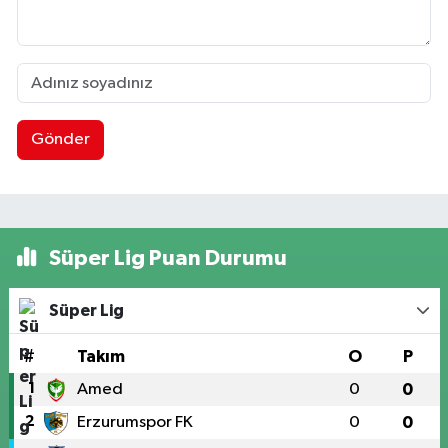
Gönder
Süper Lig Puan Durumu
Süper Lig
#
Takım
O
P
1
Amed
0
0
2
Erzurumspor FK
0
0