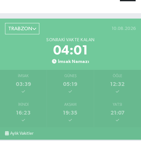
TRABZON
10.08.2026
SONRAKI VAKTE KALAN
04:00
İmsak Namazı
İMSAK
GÜNEŞ
ÖĞLE
03:39
05:19
12:32
İKINDI
AKŞAM
YATSI
16:23
19:35
21:07
Aylık Vakitler