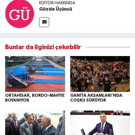
EDITÖR HAKKINDA
Gözde Üçüncü
Bunlar da ilginizi çekebilir
ORTAHİSAR, BORDO-MAVİYE
GANİTA AKŞAMLARI’NDA
BOYANIYOR
COŞKU SÜRÜYOR