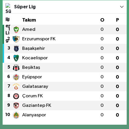
Süper Lig
#
Takım
O
P
1
Amed
0
0
2
Erzurumspor FK
0
0
3
Başakşehir
0
0
4
Kocaelispor
0
0
5
Beşiktaş
0
0
6
Eyüpspor
0
0
7
Galatasaray
0
0
8
Çorum FK
0
0
9
Gaziantep FK
0
0
10
Alanyaspor
0
0