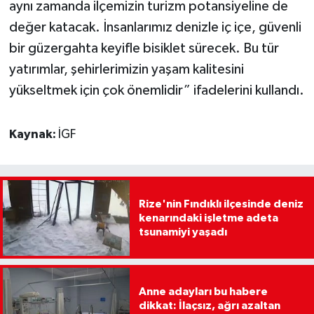
aynı zamanda ilçemizin turizm potansiyeline de
değer katacak. İnsanlarımız denizle iç içe, güvenli
bir güzergahta keyifle bisiklet sürecek. Bu tür
yatırımlar, şehirlerimizin yaşam kalitesini
yükseltmek için çok önemlidir” ifadelerini kullandı.
Kaynak:
İGF
Rize'nin Fındıklı ilçesinde deniz
kenarındaki işletme adeta
tsunamiyi yaşadı
Anne adayları bu habere
dikkat: İlaçsız, ağrı azaltan