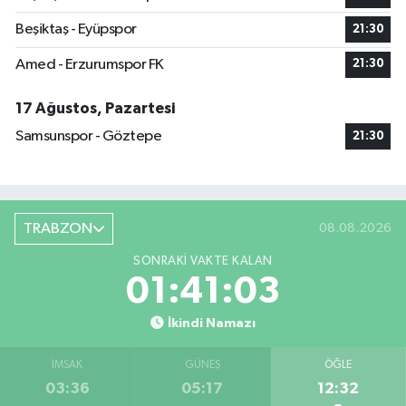
Beşiktaş - Eyüpspor
21:30
Amed - Erzurumspor FK
21:30
17 Ağustos, Pazartesi
Samsunspor - Göztepe
21:30
TRABZON
08.08.2026
SONRAKI VAKTE KALAN
01:41:02
İkindi Namazı
İMSAK
GÜNEŞ
ÖĞLE
03:36
05:17
12:32