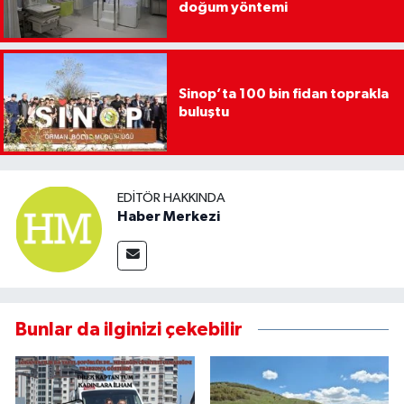
doğum yöntemi
Sinop’ta 100 bin fidan toprakla
buluştu
EDITÖR HAKKINDA
Haber Merkezi
Bunlar da ilginizi çekebilir