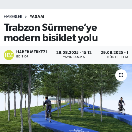
SİYASET
HABERLER
YAŞAM
Trabzon Sürmene’ye
Teknoloji
modern bisiklet yolu
TRABZON
HABER MERKEZI
29.08.2025 - 15:12
29.08.2025 - 15
TRABZONSPOR
EDITÖR
YAYINLANMA
GÜNCELLEME
Yaşam