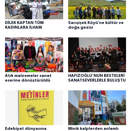
DİLEK KAPTAN TÜM
Sarıçiçek Köyü’ne kültür ve
KADINLARA İLHAM
doğa gezisi
Atık malzemeler sanat
HAFIZOĞLU’NUN BESTELERİ
eserine dönüştürüldü
SANATSEVERLERLE BULUŞTU
Edebiyat dünyasına
Minik kalplerden anlamlı