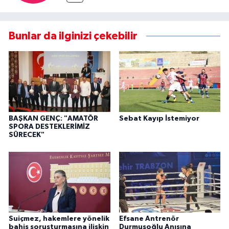
Bunlar da ilginizi çekebilir
BAŞKAN GENÇ: "AMATÖR
Sebat Kayıp İstemiyor
SPORA DESTEKLERİMİZ
SÜRECEK"
Suiçmez, hakemlere yönelik
Efsane Antrenör
bahis soruşturmasına ilişkin
Durmuşoğlu Anısına