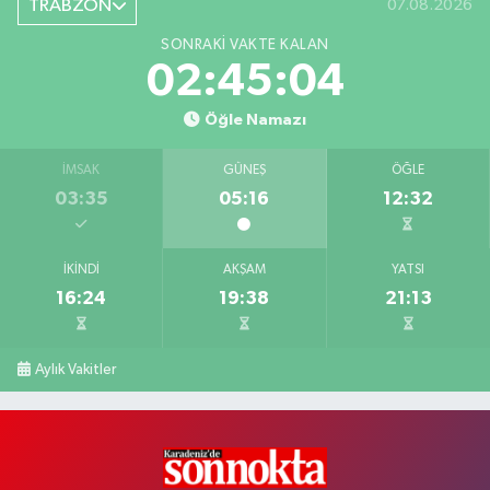
TRABZON
07.08.2026
SONRAKI VAKTE KALAN
02:45:03
Öğle Namazı
İMSAK
GÜNEŞ
ÖĞLE
03:35
05:16
12:32
İKINDI
AKŞAM
YATSI
16:24
19:38
21:13
Aylık Vakitler