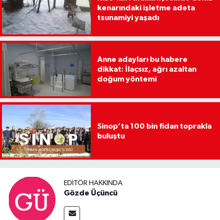
kenarındaki işletme adeta
tsunamiyi yaşadı
Anne adayları bu habere
dikkat: İlaçsız, ağrı azaltan
doğum yöntemi
Sinop’ta 100 bin fidan toprakla
buluştu
EDITÖR HAKKINDA
Gözde Üçüncü