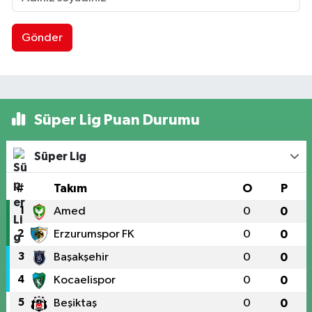
Gönder
Süper Lig Puan Durumu
Süper Lig
#
Takım
O
P
1
Amed
0
0
2
Erzurumspor FK
0
0
3
Başakşehir
0
0
4
Kocaelispor
0
0
5
Beşiktaş
0
0