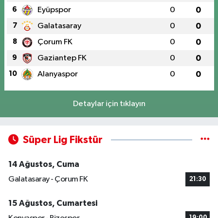
6
Eyüpspor
0
0
7
Galatasaray
0
0
8
Çorum FK
0
0
9
Gaziantep FK
0
0
10
Alanyaspor
0
0
Detaylar için tıklayın
Süper Lig Fikstür
14 Ağustos, Cuma
Galatasaray - Çorum FK
21:30
15 Ağustos, Cumartesi
19:00