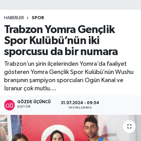
SİYASET
HABERLER
SPOR
Trabzon Yomra Gençlik
Teknoloji
Spor Kulübü’nün iki
TRABZON
sporcusu da bir numara
TRABZONSPOR
Trabzon’un şirin ilçelerinden Yomra’da faaliyet
gösteren Yomra Gençlik Spor Kulübü’nün Wushu
Yaşam
branşının şampiyon sporcuları Ogün Kanal ve
İsranur çok mutlu...
GÖZDE ÜÇÜNCÜ
31.07.2024 - 09:54
EDITÖR
YAYINLANMA