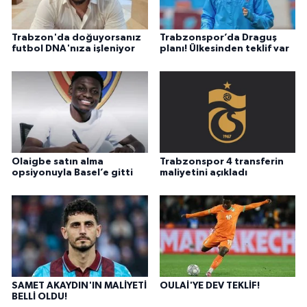
Trabzon'da doğuyorsanız
Trabzonspor’da Draguş
futbol DNA'nıza işleniyor
planı! Ülkesinden teklif var
Olaigbe satın alma
Trabzonspor 4 transferin
opsiyonuyla Basel’e gitti
maliyetini açıkladı
SAMET AKAYDIN'IN MALİYETİ
OULAİ'YE DEV TEKLİF!
BELLİ OLDU!