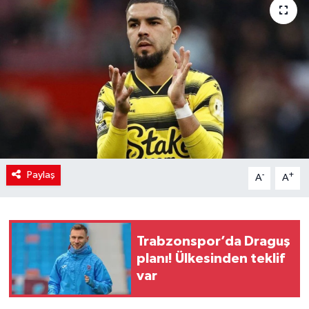
Paylaş
-
+
A
A
Trabzonspor’da Draguş
planı! Ülkesinden teklif
var