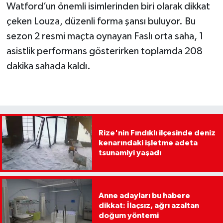
Watford’un önemli isimlerinden biri olarak dikkat
çeken Louza, düzenli forma şansı buluyor. Bu
sezon 2 resmi maçta oynayan Faslı orta saha, 1
asistlik performans gösterirken toplamda 208
dakika sahada kaldı.
Rize'nin Fındıklı ilçesinde deniz
kenarındaki işletme adeta
tsunamiyi yaşadı
Anne adayları bu habere
dikkat: İlaçsız, ağrı azaltan
doğum yöntemi