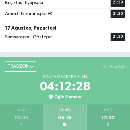
Beşiktaş - Eyüpspor
21:30
Amed - Erzurumspor FK
21:30
17 Ağustos, Pazartesi
Samsunspor - Göztepe
21:30
TRABZON
07.08.2026
SONRAKI VAKTE KALAN
04:12:27
Öğle Namazı
İMSAK
GÜNEŞ
ÖĞLE
03:35
05:16
12:32