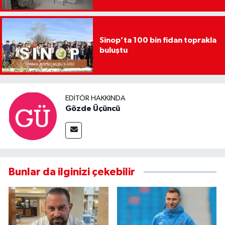
Sinop’ta 100 bin fidan toprakla
buluştu
EDITÖR HAKKINDA
Gözde Üçüncü
Bunlar da ilginizi çekebilir