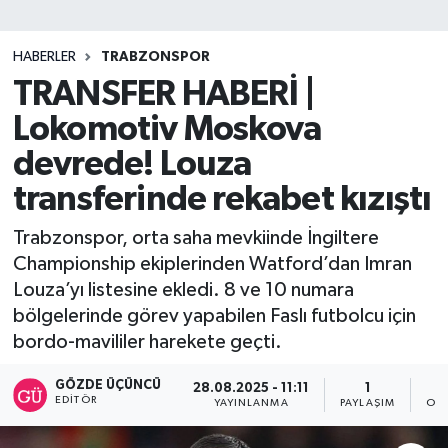
SİYASET
HABERLER
TRABZONSPOR
TRANSFER HABERİ |
Teknoloji
Lokomotiv Moskova
TRABZON
devrede! Louza
TRABZONSPOR
transferinde rekabet kızıştı
Trabzonspor, orta saha mevkiinde İngiltere
Yaşam
Championship ekiplerinden Watford’dan Imran
Louza’yı listesine ekledi. 8 ve 10 numara
bölgelerinde görev yapabilen Faslı futbolcu için
bordo-mavililer harekete geçti.
GÖZDE ÜÇÜNCÜ
28.08.2025 - 11:11
1
EDITÖR
YAYINLANMA
PAYLAŞIM
OK