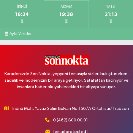
İKINDI
AKŞAM
YATSI
16:24
19:38
21:13
Aylık Vakitler
Karadenizde Son Nokta, yepyeni temasıyla sizleri buluştururken,
sadelik ve modernizmi bir araya getiriyor. Şatafattan kaçınıyor ve
insanlara haber okuyabilecekleri bir altyapı sunuyor.
İnönü Mah. Yavuz Selim Bulvarı No:156/A Ortahisar/Trabzon
0 (462) 800 00 01
[email protected]