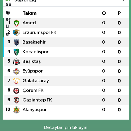
#
Takım
O
P
1
Amed
0
0
2
Erzurumspor FK
0
0
3
Başakşehir
0
0
4
Kocaelispor
0
0
5
Beşiktaş
0
0
6
Eyüpspor
0
0
7
Galatasaray
0
0
8
Çorum FK
0
0
9
Gaziantep FK
0
0
10
Alanyaspor
0
0
Detaylar için tıklayın