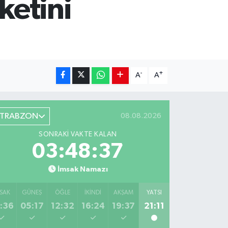
eketini
-
+
A
A
TRABZON
08.08.2026
SONRAKI VAKTE KALAN
03:48:36
İmsak Namazı
SAK
GÜNEŞ
ÖĞLE
İKINDI
AKŞAM
YATSI
:36
05:17
12:32
16:24
19:37
21:11