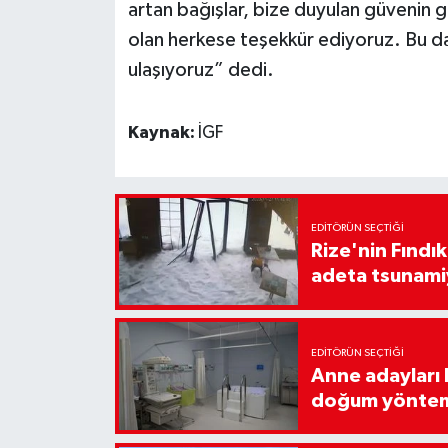
artan bağışlar, bize duyulan güvenin g
olan herkese teşekkür ediyoruz. Bu da
ulaşıyoruz” dedi.
Kaynak:
İGF
EDITÖRÜN SEÇTIĞI
Rize'nin Fındık
adeta tsunami
EDITÖRÜN SEÇTIĞI
Anne adayları b
doğum yönte