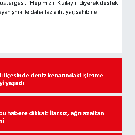
östergesi. ‘Hepimizin Kızılay’ı’ diyerek destek
yanışma ile daha fazla ihtiyaç sahibine
lı ilçesinde deniz kenarındaki işletme
yi yaşadı
u habere dikkat: İlaçsız, ağrı azaltan
mi