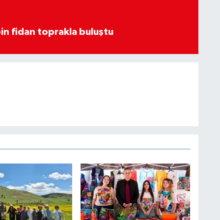
in fidan toprakla buluştu