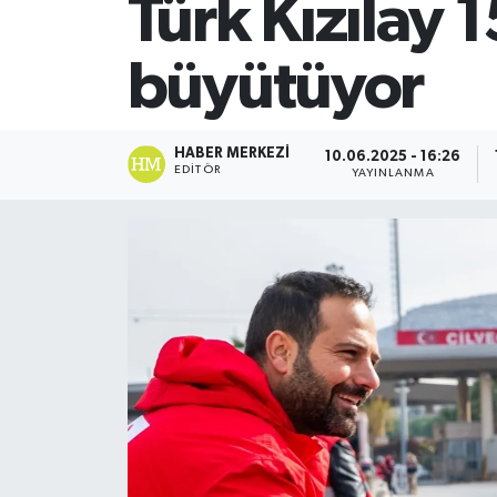
Türk Kızılay 1
SİYASET
büyütüyor
Teknoloji
TRABZON
HABER MERKEZI
10.06.2025 - 16:26
EDITÖR
YAYINLANMA
TRABZONSPOR
Yaşam