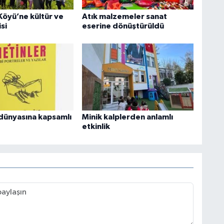
Köyü’ne kültür ve
Atık malzemeler sanat
si
eserine dönüştürüldü
dünyasına kapsamlı
Minik kalplerden anlamlı
etkinlik