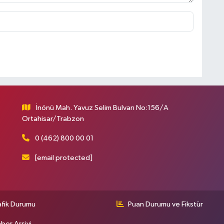
İnönü Mah. Yavuz Selim Bulvarı No:156/A
Ortahisar/Trabzon
0 (462) 800 00 01
[email protected]
afik Durumu
Puan Durumu ve Fikstür
ber Arşivi