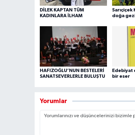
DİLEK KAPTAN TÜM
Sarıçiçek 
KADINLARA İLHAM
doğa gezi
HAFIZOĞLU’NUN BESTELERİ
Edebiyat 
SANATSEVERLERLE BULUŞTU
bir eser
Yorumlar