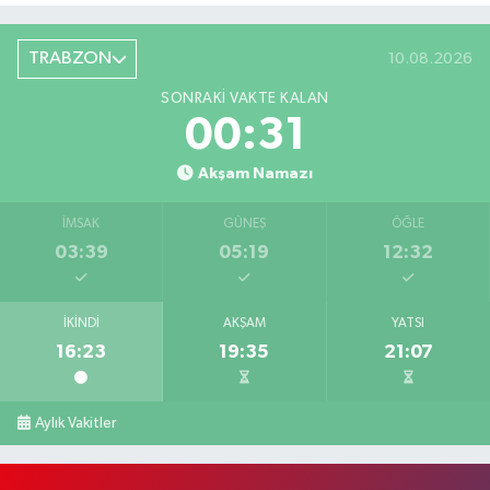
TRABZON
10.08.2026
SONRAKI VAKTE KALAN
00:30
Akşam Namazı
İMSAK
GÜNEŞ
ÖĞLE
03:39
05:19
12:32
İKINDI
AKŞAM
YATSI
16:23
19:35
21:07
Aylık Vakitler