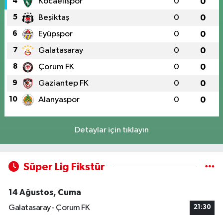
4
Kocaelispor
0
0
5
Beşiktaş
0
0
6
Eyüpspor
0
0
7
Galatasaray
0
0
8
Çorum FK
0
0
9
Gaziantep FK
0
0
10
Alanyaspor
0
0
Detaylar için tıklayın
Süper Lig Fikstür
14 Ağustos, Cuma
Galatasaray - Çorum FK
21:30