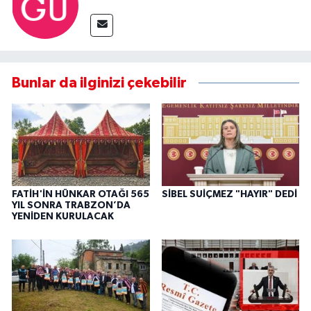
Bunlar da ilginizi çekebilir
FATİH'İN HÜNKAR OTAĞI 565
SİBEL SUİÇMEZ "HAYIR" DEDİ
YIL SONRA TRABZON’DA
YENİDEN KURULACAK