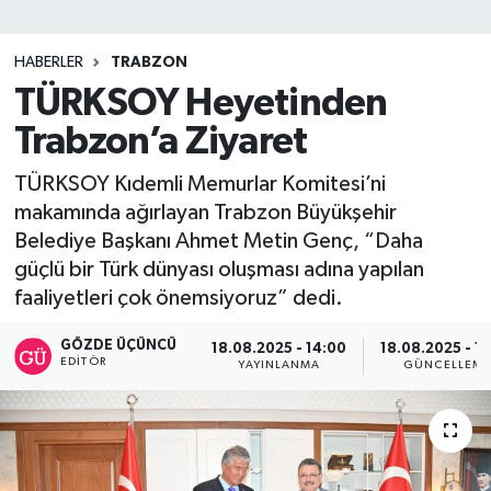
SİYASET
HABERLER
TRABZON
TÜRKSOY Heyetinden
Teknoloji
Trabzon’a Ziyaret
TRABZON
TÜRKSOY Kıdemli Memurlar Komitesi’ni
TRABZONSPOR
makamında ağırlayan Trabzon Büyükşehir
Belediye Başkanı Ahmet Metin Genç, “Daha
Yaşam
güçlü bir Türk dünyası oluşması adına yapılan
faaliyetleri çok önemsiyoruz” dedi.
GÖZDE ÜÇÜNCÜ
18.08.2025 - 14:00
18.08.2025 - 1
EDITÖR
YAYINLANMA
GÜNCELLEM