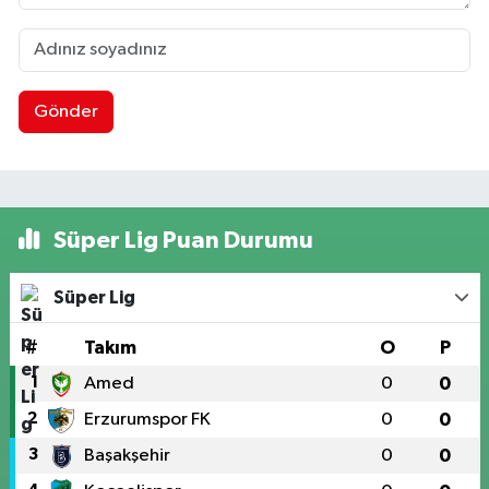
Gönder
Süper Lig Puan Durumu
Süper Lig
#
Takım
O
P
1
Amed
0
0
2
Erzurumspor FK
0
0
3
Başakşehir
0
0