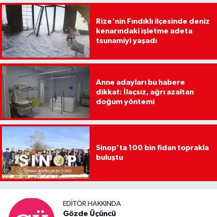
Rize'nin Fındıklı ilçesinde deniz
kenarındaki işletme adeta
tsunamiyi yaşadı
Anne adayları bu habere
dikkat: İlaçsız, ağrı azaltan
doğum yöntemi
Sinop’ta 100 bin fidan toprakla
buluştu
EDITÖR HAKKINDA
Gözde Üçüncü