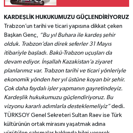
SORDUNUZ MU?”
KARDEŞLİK HUKUKUMUZU GÜÇLENDİRİYORUZ
Trabzon’un tarihi ve ticari yapısına dikkat çeken
Başkan Genç,
“Bu yıl Buhara ile kardeş şehir
olduk. Trabzon’dan direk seferler 31 Mayıs
itibariyle başladı. Bakü-Trabzon uçuşları da
devam ediyor. İnşallah Kazakistan’a ziyaret
planlarımız var. Trabzon tarihi ve ticari yönleriyle
ekonomik yönden her yıl üstüne koyan bir şehir.
Çok daha faydalı işler yapmanın gayretindeyiz.
Kardeşlik hukukumuzu güçlendiriyoruz. Bu
vizyonu kararlı adımlarla desteklemeliyiz”
dedi.
TÜRKSOY Genel Sekreteri Sultan Raev ise Türk
kültürünün ortak mirasını yaşatmak adına
yürütülen çalışmalar hakkında bilgi vererek,