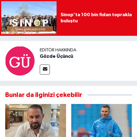
Sinop’ta 100 bin fidan toprakla
buluştu
EDITÖR HAKKINDA
Gözde Üçüncü
Bunlar da ilginizi çekebilir