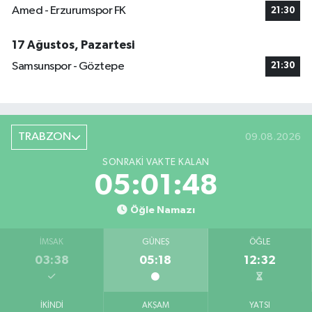
Amed - Erzurumspor FK
21:30
17 Ağustos, Pazartesi
Samsunspor - Göztepe
21:30
TRABZON
09.08.2026
SONRAKI VAKTE KALAN
05:01:47
Öğle Namazı
İMSAK
GÜNEŞ
ÖĞLE
03:38
05:18
12:32
İKINDI
AKŞAM
YATSI