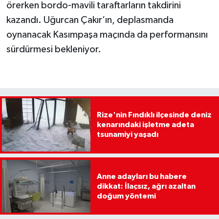
örerken bordo-mavili taraftarların takdirini
kazandı. Uğurcan Çakır’ın, deplasmanda
oynanacak Kasımpaşa maçında da performansını
sürdürmesi bekleniyor.
Rize'nin Fındıklı ilçesinde deniz
kenarındaki işletme adeta
tsunamiyi yaşadı
Anne adayları bu habere
dikkat: İlaçsız, ağrı azaltan
doğum yöntemi