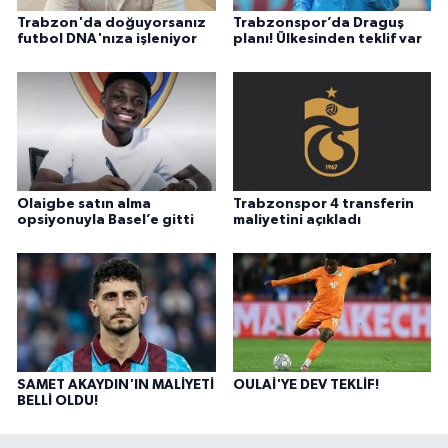
Trabzon'da doğuyorsanız
Trabzonspor’da Draguş
futbol DNA'nıza işleniyor
planı! Ülkesinden teklif var
Olaigbe satın alma
Trabzonspor 4 transferin
opsiyonuyla Basel’e gitti
maliyetini açıkladı
SAMET AKAYDIN'IN MALİYETİ
OULAİ'YE DEV TEKLİF!
BELLİ OLDU!