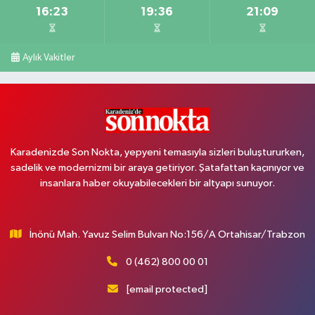
16:23
19:36
21:09
Aylık Vakitler
Karadenizde Son Nokta, yepyeni temasıyla sizleri buluştururken,
sadelik ve modernizmi bir araya getiriyor. Şatafattan kaçınıyor ve
insanlara haber okuyabilecekleri bir altyapı sunuyor.
İnönü Mah. Yavuz Selim Bulvarı No:156/A Ortahisar/Trabzon
0 (462) 800 00 01
[email protected]