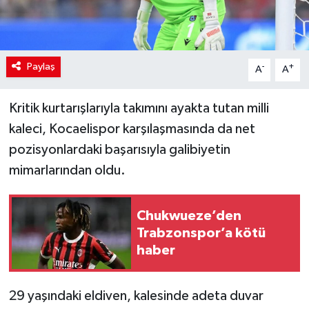
Paylaş
-
+
A
A
Kritik kurtarışlarıyla takımını ayakta tutan milli
kaleci, Kocaelispor karşılaşmasında da net
pozisyonlardaki başarısıyla galibiyetin
mimarlarından oldu.
Chukwueze’den
Trabzonspor’a kötü
haber
29 yaşındaki eldiven, kalesinde adeta duvar