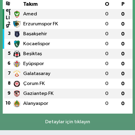
#
Takım
O
P
1
Amed
0
0
2
Erzurumspor FK
0
0
3
Başakşehir
0
0
4
Kocaelispor
0
0
5
Beşiktaş
0
0
6
Eyüpspor
0
0
7
Galatasaray
0
0
8
Çorum FK
0
0
9
Gaziantep FK
0
0
10
Alanyaspor
0
0
Detaylar için tıklayın