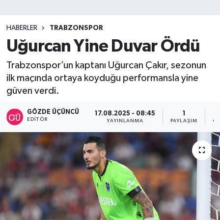
SİYASET
HABERLER
TRABZONSPOR
Uğurcan Yine Duvar Ördü
Teknoloji
Trabzonspor’un kaptanı Uğurcan Çakır, sezonun
TRABZON
ilk maçında ortaya koyduğu performansla yine
güven verdi.
TRABZONSPOR
GÖZDE ÜÇÜNCÜ
17.08.2025 - 08:45
1
Yaşam
EDITÖR
YAYINLANMA
PAYLAŞIM
OK