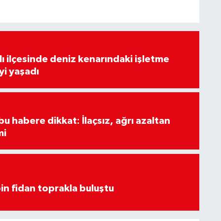
lı ilçesinde deniz kenarındaki işletme
yi yaşadı
u habere dikkat: İlaçsız, ağrı azaltan
mi
in fidan toprakla buluştu