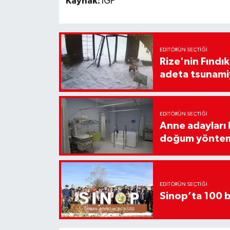
Kaynak:
İGF
EDITÖRÜN SEÇTIĞI
Rize'nin Fındık
adeta tsunami
EDITÖRÜN SEÇTIĞI
Anne adayları b
doğum yönte
EDITÖRÜN SEÇTIĞI
Sinop’ta 100 b