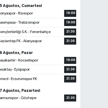
5 Ağustos, Cumartesi
onyaspor - Rizespor
19:00
asımpaşa - Trabzonspor
19:00
ençlerbirliği S.K. - Fenerbahçe
21:30
aziantep FK - Alanyaspor
21:30
6 Ağustos, Pazar
aşakşehir - Kocaelispor
19:00
eşiktaş - Eyüpspor
21:30
med - Erzurumspor FK
21:30
7 Ağustos, Pazartesi
amsunspor - Göztepe
21:30