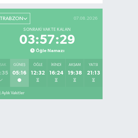
TRABZON
07.08.2026
SONRAKI VAKTE KALAN
03:57:28
Öğle Namazı
SAK
GÜNEŞ
ÖĞLE
İKINDI
AKŞAM
YATSI
:35
05:16
12:32
16:24
19:38
21:13
Aylık Vakitler