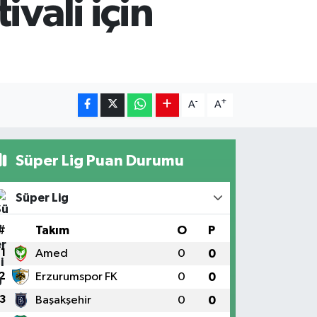
vali için
-
+
A
A
Süper Lig Puan Durumu
Süper Lig
#
Takım
O
P
1
Amed
0
0
2
Erzurumspor FK
0
0
3
Başakşehir
0
0