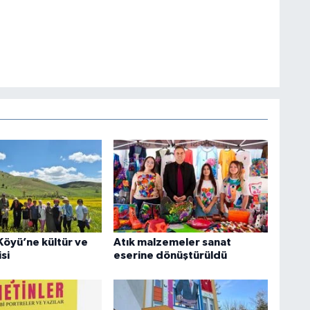
Köyü’ne kültür ve
Atık malzemeler sanat
si
eserine dönüştürüldü