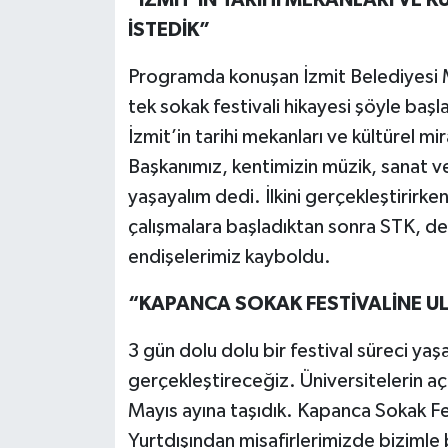
İSTEDİK”
Programda konuşan İzmit Belediyesi M
tek sokak festivali hikayesi şöyle baş
İzmit’in tarihi mekanları ve kültürel mi
Başkanımız, kentimizin müzik, sanat v
yaşayalım dedi. İlkini gerçekleştirirken 
çalışmalara başladıktan sonra STK, der
endişelerimiz kayboldu.
“KAPANCA SOKAK FESTİVALİNE ULU
3 gün dolu dolu bir festival süreci yaşad
gerçekleştireceğiz. Üniversitelerin açı
Mayıs ayına taşıdık. Kapanca Sokak Fest
Yurtdışından misafirlerimizde bizimle 