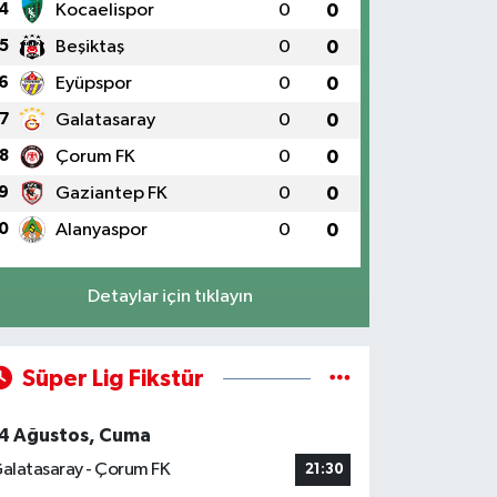
4
Kocaelispor
0
0
5
Beşiktaş
0
0
6
Eyüpspor
0
0
7
Galatasaray
0
0
8
Çorum FK
0
0
9
Gaziantep FK
0
0
0
Alanyaspor
0
0
Detaylar için tıklayın
Süper Lig Fikstür
4 Ağustos, Cuma
alatasaray - Çorum FK
21:30