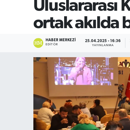
Uluslararası 
SİYASET
ortak akılda 
Teknoloji
TRABZON
HABER MERKEZI
25.04.2025 - 16:36
EDITÖR
YAYINLANMA
TRABZONSPOR
Yaşam