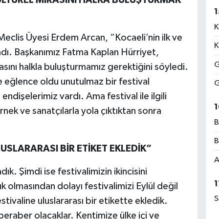
1
K
eclis Üyesi Erdem Arcan, “Kocaeli’nin ilk ve
K
ladı. Başkanımız Fatma Kaplan Hürriyet,
G
rasını halkla buluşturmamız gerektiğini söyledi.
e eğlence oldu unutulmaz bir festival
G
endişelerimiz vardı. Ama festival ile ilgili
1
nek ve sanatçılarla yola çıktıktan sonra
B
B
SLARARASI BİR ETİKET EKLEDİK”
A
ık. Şimdi ise festivalimizin ikincisini
1
k olmasından dolayı festivalimizi Eylül değil
S
ivaline uluslararası bir etikette ekledik.
beraber olacaklar. Kentimize ülke içi ve