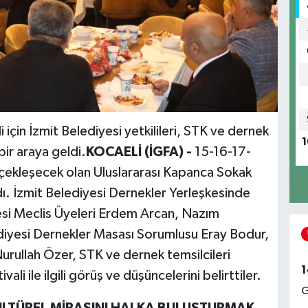
 için İzmit Belediyesi yetkilileri, STK ve dernek
1
 bir araya geldi.
KOCAELİ (İGFA) -
15-16-17-
erçekleşecek olan Uluslararası Kapanca Sokak
ıldı. İzmit Belediyesi Dernekler Yerleşkesinde
esi Meclis Üyeleri Erdem Arcan, Nazım
diyesi Dernekler Masası Sorumlusu Eray Bodur,
rullah Özer, STK ve dernek temsilcileri
1
ali ile ilgili görüş ve düşüncelerini belirttiler.
G
KÜLTÜREL MİRASINI HALKA BULUŞTURMAK