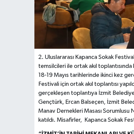
2. Uluslararası Kapanca Sokak Festivali
temsilcileri ile ortak akıl toplantısında
18-19 Mayıs tarihlerinde ikinci kez g
Festivali için ortak akıl toplantısı yap
gerçekleşen toplantıya İzmit Belediy
Gençtürk, Ercan Balseçen, İzmit Bele
Manav Dernekleri Masası Sorumlusu Nu
katıldı. Misafirler, Kapanca Sokak Festiv
“İZMİT’İN TARİHİ MEKANLARI VE 