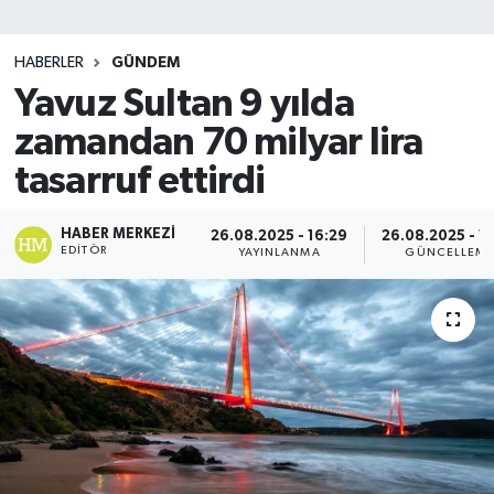
SİYASET
HABERLER
GÜNDEM
Yavuz Sultan 9 yılda
Teknoloji
zamandan 70 milyar lira
TRABZON
tasarruf ettirdi
TRABZONSPOR
HABER MERKEZI
26.08.2025 - 16:29
26.08.2025 - 1
EDITÖR
YAYINLANMA
GÜNCELLEM
Yaşam