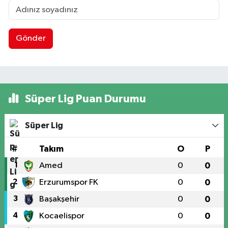
Gönder
Süper Lig Puan Durumu
Süper Lig
#
Takım
O
P
1
Amed
0
0
2
Erzurumspor FK
0
0
3
Başakşehir
0
0
4
Kocaelispor
0
0