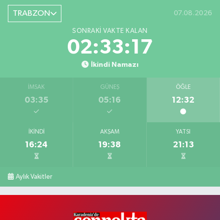
TRABZON
07.08.2026
SONRAKI VAKTE KALAN
02:33:17
İkindi Namazı
İMSAK
GÜNEŞ
ÖĞLE
03:35
05:16
12:32
İKINDI
AKŞAM
YATSI
16:24
19:38
21:13
Aylık Vakitler