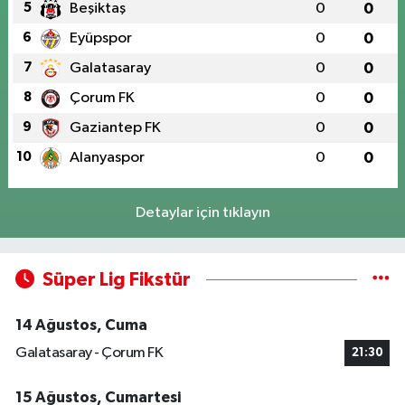
5
Beşiktaş
0
0
6
Eyüpspor
0
0
7
Galatasaray
0
0
8
Çorum FK
0
0
9
Gaziantep FK
0
0
10
Alanyaspor
0
0
Detaylar için tıklayın
Süper Lig Fikstür
14 Ağustos, Cuma
Galatasaray - Çorum FK
21:30
15 Ağustos, Cumartesi