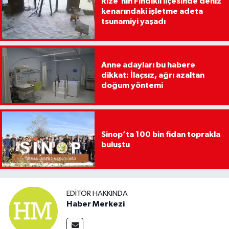
Rize'nin Fındıklı ilçesinde deniz
kenarındaki işletme adeta
tsunamiyi yaşadı
Anne adayları bu habere
dikkat: İlaçsız, ağrı azaltan
doğum yöntemi
Sinop’ta 100 bin fidan toprakla
buluştu
EDITÖR HAKKINDA
Haber Merkezi