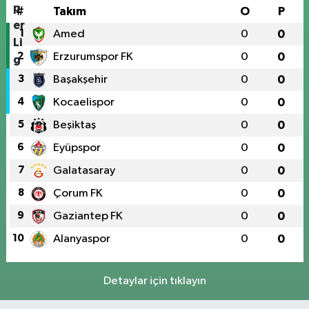
#
Takım
O
P
1
Amed
0
0
2
Erzurumspor FK
0
0
3
Başakşehir
0
0
4
Kocaelispor
0
0
5
Beşiktaş
0
0
6
Eyüpspor
0
0
7
Galatasaray
0
0
8
Çorum FK
0
0
9
Gaziantep FK
0
0
10
Alanyaspor
0
0
Detaylar için tıklayın