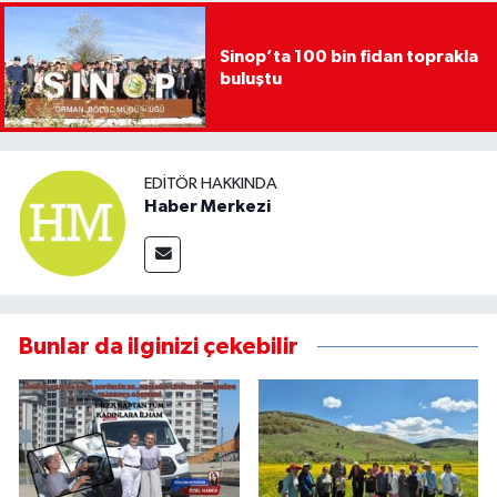
Sinop’ta 100 bin fidan toprakla
buluştu
EDITÖR HAKKINDA
Haber Merkezi
Bunlar da ilginizi çekebilir