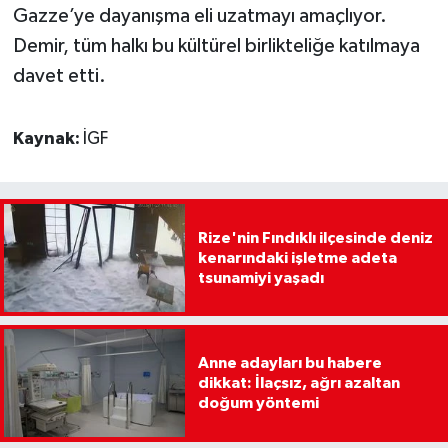
Gazze’ye dayanışma eli uzatmayı amaçlıyor.
Demir, tüm halkı bu kültürel birlikteliğe katılmaya
davet etti.
Kaynak:
İGF
Rize'nin Fındıklı ilçesinde deniz
kenarındaki işletme adeta
tsunamiyi yaşadı
Anne adayları bu habere
dikkat: İlaçsız, ağrı azaltan
doğum yöntemi