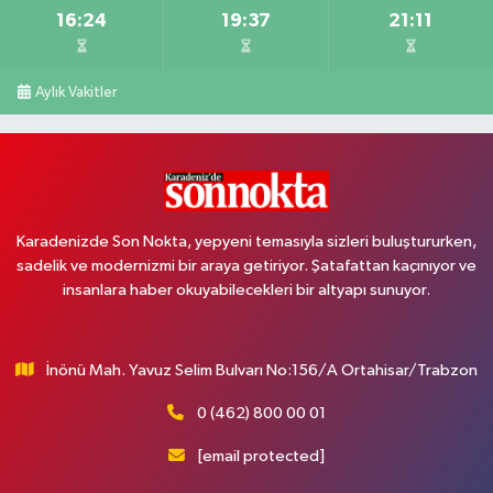
16:24
19:37
21:11
Aylık Vakitler
Karadenizde Son Nokta, yepyeni temasıyla sizleri buluştururken,
sadelik ve modernizmi bir araya getiriyor. Şatafattan kaçınıyor ve
insanlara haber okuyabilecekleri bir altyapı sunuyor.
İnönü Mah. Yavuz Selim Bulvarı No:156/A Ortahisar/Trabzon
0 (462) 800 00 01
[email protected]