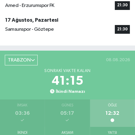
Amed - Erzurumspor FK
21:30
17 Ağustos, Pazartesi
Samsunspor - Göztepe
21:30
TRABZON
08.08.2026
SONRAKI VAKTE KALAN
41:15
İkindi Namazı
İMSAK
GÜNEŞ
ÖĞLE
03:36
05:17
12:32
İKINDI
AKŞAM
YATSI