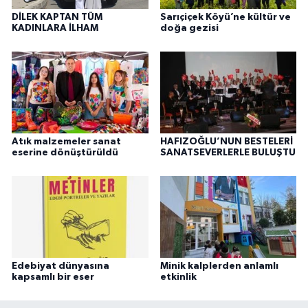
DİLEK KAPTAN TÜM
Sarıçiçek Köyü’ne kültür ve
KADINLARA İLHAM
doğa gezisi
Atık malzemeler sanat
HAFIZOĞLU’NUN BESTELERİ
eserine dönüştürüldü
SANATSEVERLERLE BULUŞTU
Edebiyat dünyasına
Minik kalplerden anlamlı
kapsamlı bir eser
etkinlik