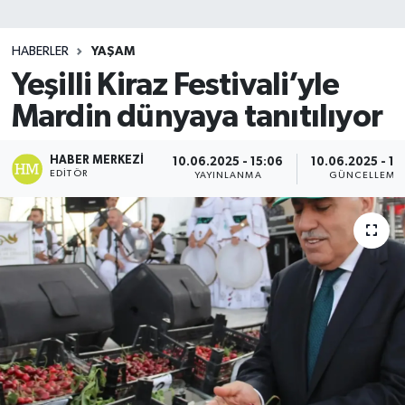
SİYASET
HABERLER
YAŞAM
Yeşilli Kiraz Festivali’yle
Teknoloji
Mardin dünyaya tanıtılıyor
TRABZON
HABER MERKEZI
10.06.2025 - 15:06
10.06.2025 - 15
TRABZONSPOR
EDITÖR
YAYINLANMA
GÜNCELLEME
Yaşam