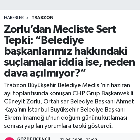
SİYASET
HABERLER
TRABZON
Zorlu’dan Mecliste Sert
Teknoloji
Tepki: “Belediye
TRABZON
başkanlarımız hakkındaki
TRABZONSPOR
suçlamalar iddia ise, neden
dava açılmıyor?”
Yaşam
Trabzon Büyükşehir Belediye Meclisi’nin haziran
ayı toplantısında konuşan CHP Grup Başkanvekili
Cüneyit Zorlu, Ortahisar Belediye Başkanı Ahmet
Kaya’nın İstanbul Büyükşehir Belediye Başkanı
Ekrem İmamoğlu’nun doğum gününü kutlaması
sonrası yapılan yorumlara tepki gösterdi.
GÖZDE ÜÇÜNCÜ