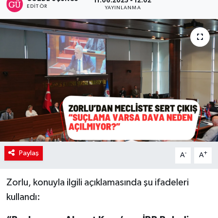
11.06.2025 - 12:02
EDITÖR
YAYINLANMA
Paylaş
-
+
A
A
Zorlu, konuyla ilgili açıklamasında şu ifadeleri
kullandı: