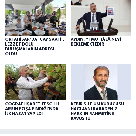
ORTAHİSAR’DA ‘ÇAY SAATİ’,
AYDIN, “TMO HÂLÂ NEYİ
LEZZET DOLU
BEKLEMEKTEDİR
BULUŞMALARIN ADRESİ
OLDU
COĞRAFİ İŞARET TESCİLLİ
KEBİR SÜT'ÜN KURUCUSU
ARSİN FOŞA FINDIĞI'NDA
HACI AVNİ KARADENİZ
İLK HASAT YAPILDI
HAKK'IN RAHMETİNE
KAVUŞTU