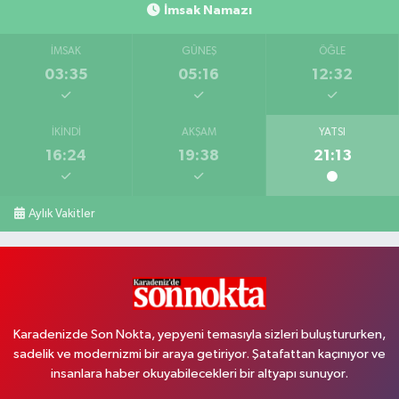
İmsak Namazı
İMSAK
GÜNEŞ
ÖĞLE
03:35
05:16
12:32
İKINDI
AKŞAM
YATSI
16:24
19:38
21:13
Aylık Vakitler
Karadenizde Son Nokta, yepyeni temasıyla sizleri buluştururken,
sadelik ve modernizmi bir araya getiriyor. Şatafattan kaçınıyor ve
insanlara haber okuyabilecekleri bir altyapı sunuyor.