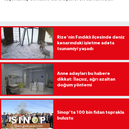
Rize'nin Fındıklı ilçesinde deniz
kenarındaki işletme adeta
tsunamiyi yaşadı
Anne adayları bu habere
dikkat: İlaçsız, ağrı azaltan
doğum yöntemi
Sinop’ta 100 bin fidan toprakla
buluştu