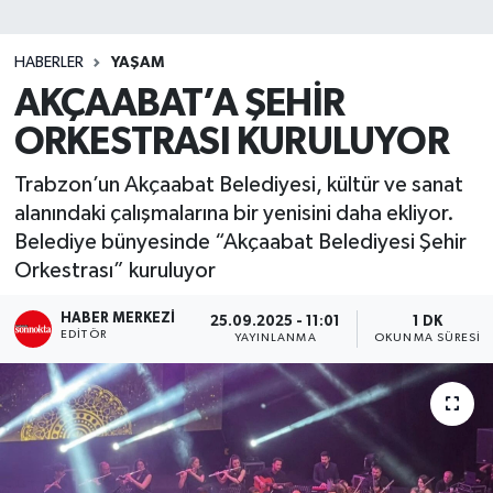
SİYASET
HABERLER
YAŞAM
AKÇAABAT’A ŞEHİR
Teknoloji
ORKESTRASI KURULUYOR
TRABZON
Trabzon’un Akçaabat Belediyesi, kültür ve sanat
TRABZONSPOR
alanındaki çalışmalarına bir yenisini daha ekliyor.
Belediye bünyesinde “Akçaabat Belediyesi Şehir
Yaşam
Orkestrası” kuruluyor
HABER MERKEZI
25.09.2025 - 11:01
1 DK
EDITÖR
YAYINLANMA
OKUNMA SÜRESI