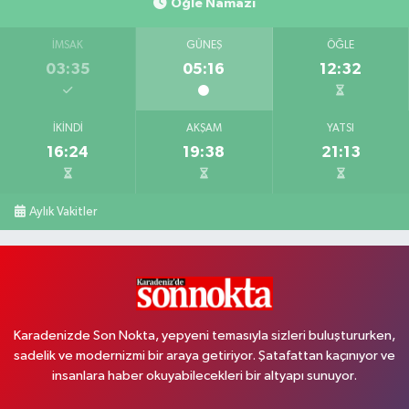
Öğle Namazı
İMSAK
GÜNEŞ
ÖĞLE
03:35
05:16
12:32
İKINDI
AKŞAM
YATSI
16:24
19:38
21:13
Aylık Vakitler
Karadenizde Son Nokta, yepyeni temasıyla sizleri buluştururken,
sadelik ve modernizmi bir araya getiriyor. Şatafattan kaçınıyor ve
insanlara haber okuyabilecekleri bir altyapı sunuyor.