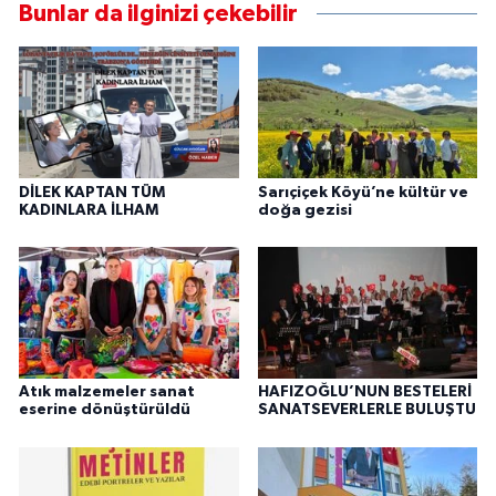
Bunlar da ilginizi çekebilir
DİLEK KAPTAN TÜM
Sarıçiçek Köyü’ne kültür ve
KADINLARA İLHAM
doğa gezisi
Atık malzemeler sanat
HAFIZOĞLU’NUN BESTELERİ
eserine dönüştürüldü
SANATSEVERLERLE BULUŞTU