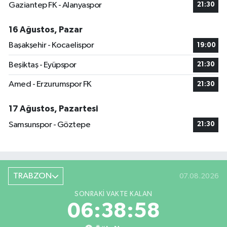
Gaziantep FK - Alanyaspor
21:30
16 Ağustos, Pazar
Başakşehir - Kocaelispor
19:00
Beşiktaş - Eyüpspor
21:30
Amed - Erzurumspor FK
21:30
17 Ağustos, Pazartesi
Samsunspor - Göztepe
21:30
TRABZON
07.08.2026
SONRAKI VAKTE KALAN
06:38:58