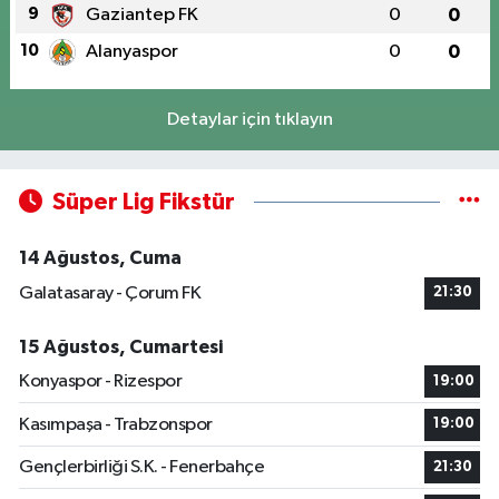
9
Gaziantep FK
0
0
10
Alanyaspor
0
0
Detaylar için tıklayın
Süper Lig Fikstür
14 Ağustos, Cuma
Galatasaray - Çorum FK
21:30
15 Ağustos, Cumartesi
Konyaspor - Rizespor
19:00
Kasımpaşa - Trabzonspor
19:00
Gençlerbirliği S.K. - Fenerbahçe
21:30