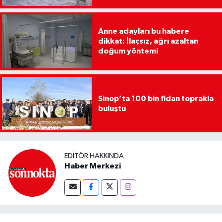
Anne adayları bu habere
dikkat: İlaçsız, ağrı azaltan
doğum yöntemi
Sinop’ta 100 bin fidan toprakla
buluştu
EDITÖR HAKKINDA
Haber Merkezi