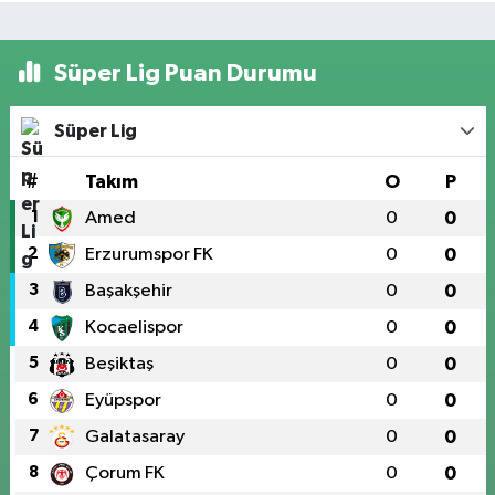
Süper Lig Puan Durumu
Süper Lig
#
Takım
O
P
1
Amed
0
0
2
Erzurumspor FK
0
0
3
Başakşehir
0
0
4
Kocaelispor
0
0
5
Beşiktaş
0
0
6
Eyüpspor
0
0
7
Galatasaray
0
0
8
Çorum FK
0
0