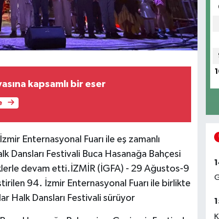
1
Edebiyat dünyasına kapsamlı bir eser
e
ı İzmir Enternasyonal Fuarı ile eş zamanlı
Halk Dansları Festivali Buca Hasanağa Bahçesi
1
iklerle devam etti.İZMİR (İGFA) - 29 Ağustos-9
G
irilen 94. İzmir Enternasyonal Fuarı ile birlikte
ılar Halk Dansları Festivali sürüyor
1
K