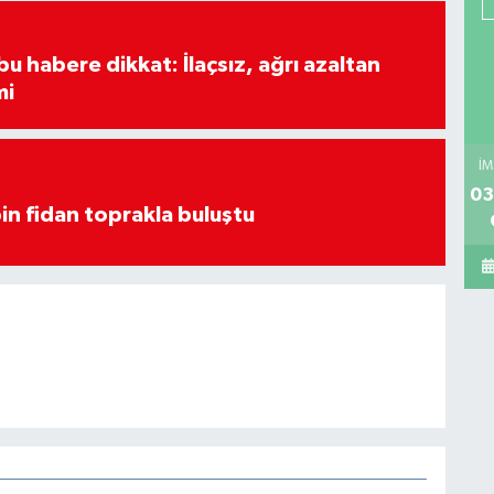
u habere dikkat: İlaçsız, ağrı azaltan
mi
İM
03
in fidan toprakla buluştu