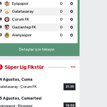
6
Eyüpspor
0
0
7
Galatasaray
0
0
8
Çorum FK
0
0
9
Gaziantep FK
0
0
0
Alanyaspor
0
0
Detaylar için tıklayın
Süper Lig Fikstür
4 Ağustos, Cuma
alatasaray - Çorum FK
21:30
5 Ağustos, Cumartesi
onyaspor - Rizespor
19:00