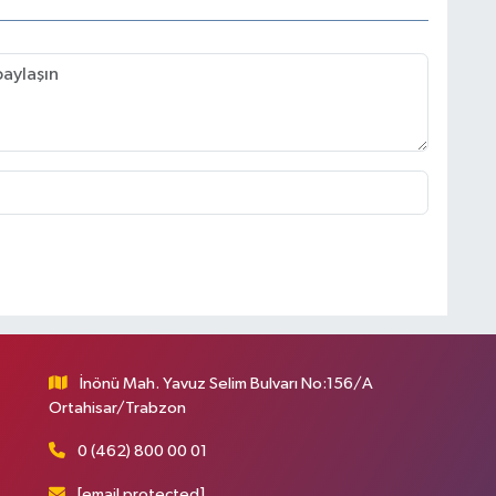
İnönü Mah. Yavuz Selim Bulvarı No:156/A
Ortahisar/Trabzon
0 (462) 800 00 01
[email protected]