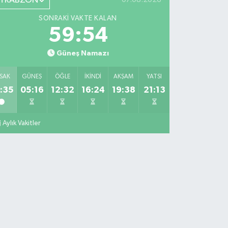
TRABZON
SONRAKI VAKTE KALAN
59:53
Güneş Namazı
SAK
GÜNEŞ
ÖĞLE
İKINDI
AKŞAM
YATSI
:35
05:16
12:32
16:24
19:38
21:13
Aylık Vakitler