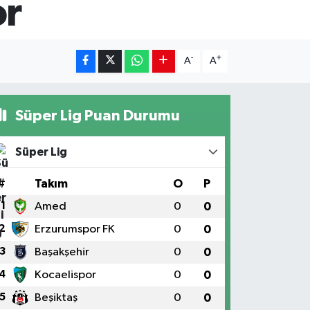
or
-
+
A
A
Süper Lig Puan Durumu
Süper Lig
#
Takım
O
P
1
Amed
0
0
2
Erzurumspor FK
0
0
3
Başakşehir
0
0
4
Kocaelispor
0
0
5
Beşiktaş
0
0