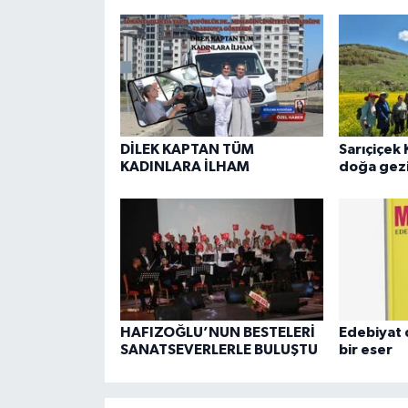
DİLEK KAPTAN TÜM
Sarıçiçek 
KADINLARA İLHAM
doğa gezi
HAFIZOĞLU’NUN BESTELERİ
Edebiyat 
SANATSEVERLERLE BULUŞTU
bir eser