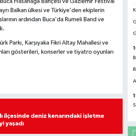
, Buca Hasanağa Bahçesi ve Gaziemir Festival
ayrı Balkan ülkesi ve Türkiye'den ekiplerin
K
slarının ardından Buca'da Rumeli Band ve
G
ı.
G
k Parkı, Karşıyaka Fikri Altay Mahallesi ve
1
arı gösterileri, konserler ve tiyatro oyunları
B
B
A
1
S
lı ilçesinde deniz kenarındaki işletme
yi yaşadı