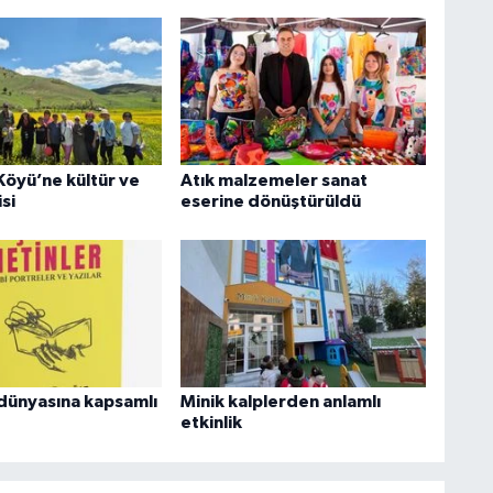
Köyü’ne kültür ve
Atık malzemeler sanat
si
eserine dönüştürüldü
dünyasına kapsamlı
Minik kalplerden anlamlı
etkinlik