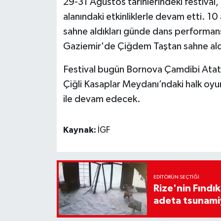
29-31 Ağustos tarihlerindeki festival
alanındaki etkinliklerle devam etti. 10 
sahne aldıkları günde dans performan
Gaziemir'de Çiğdem Taştan sahne ald
Festival bugün Bornova Çamdibi Atatür
Çiğli Kasaplar Meydanı’ndaki halk oyunl
ile devam edecek.
Kaynak:
İGF
EDITÖRÜN SEÇTIĞI
Rize'nin Fındık
adeta tsunami