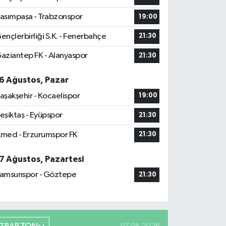
asımpaşa - Trabzonspor
19:00
ençlerbirliği S.K. - Fenerbahçe
21:30
aziantep FK - Alanyaspor
21:30
6 Ağustos, Pazar
aşakşehir - Kocaelispor
19:00
eşiktaş - Eyüpspor
21:30
med - Erzurumspor FK
21:30
7 Ağustos, Pazartesi
amsunspor - Göztepe
21:30
07.08.2026