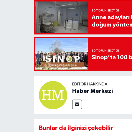
EDITÖRÜN SEÇTIĞI
Anne adayları b
doğum yönte
EDITÖRÜN SEÇTIĞI
Sinop’ta 100 b
EDITÖR HAKKINDA
Haber Merkezi
Bunlar da ilginizi çekebilir