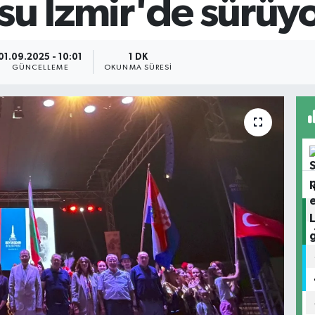
su İzmir'de sürüy
01.09.2025 - 10:01
1 DK
GÜNCELLEME
OKUNMA SÜRESI