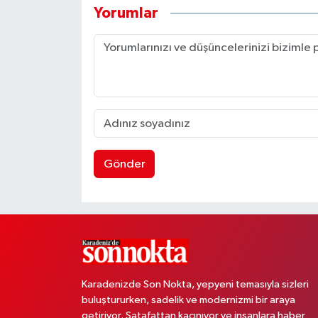
Yorumlar
Gönder
Karadenizde Son Nokta, yepyeni temasıyla sizleri
buluştururken, sadelik ve modernizmi bir araya
getiriyor. Şatafattan kaçınıyor ve insanlara haber