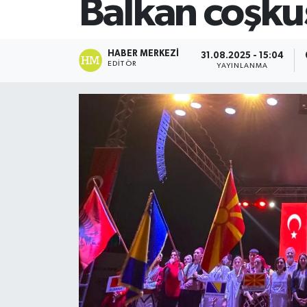
Balkan coşku
SİYASET
HABER MERKEZI
31.08.2025 - 15:04
Teknoloji
EDITÖR
YAYINLANMA
TRABZON
TRABZONSPOR
Yaşam