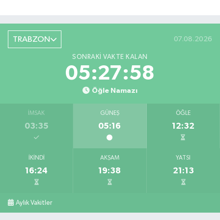
TRABZON
07.08.2026
SONRAKI VAKTE KALAN
05:27:57
Öğle Namazı
İMSAK
GÜNEŞ
ÖĞLE
03:35
05:16
12:32
İKINDI
AKŞAM
YATSI
16:24
19:38
21:13
Aylık Vakitler