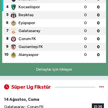
4
Kocaelispor
0
0
5
Beşiktaş
0
0
6
Eyüpspor
0
0
7
Galatasaray
0
0
8
Çorum FK
0
0
9
Gaziantep FK
0
0
10
Alanyaspor
0
0
Detaylar için tıklayın
Süper Lig Fikstür
14 Ağustos, Cuma
Galatasaray - Çorum FK
21:30