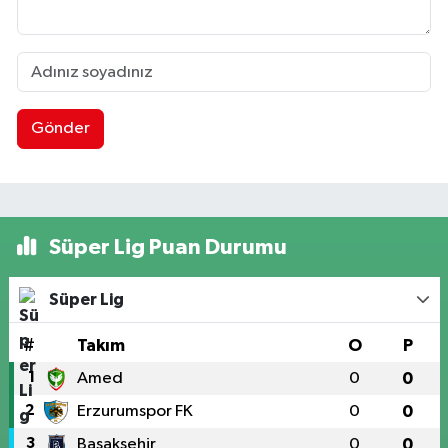
Gönder
Süper Lig Puan Durumu
Süper Lig
#
Takım
O
P
1
Amed
0
0
2
Erzurumspor FK
0
0
3
Başakşehir
0
0