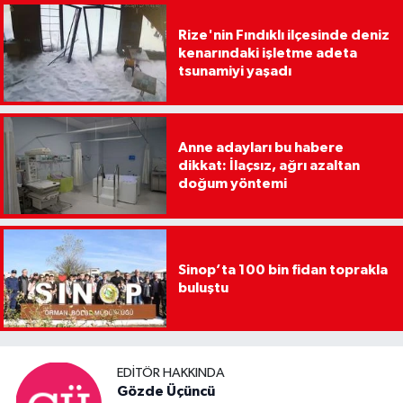
Rize'nin Fındıklı ilçesinde deniz
kenarındaki işletme adeta
tsunamiyi yaşadı
Anne adayları bu habere
dikkat: İlaçsız, ağrı azaltan
doğum yöntemi
Sinop’ta 100 bin fidan toprakla
buluştu
EDITÖR HAKKINDA
Gözde Üçüncü