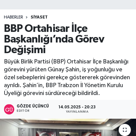
SİYASET
HABERLER
SİYASET
BBP Ortahisar İlçe
Teknoloji
Başkanlığı’nda Görev
TRABZON
Değişimi
TRABZONSPOR
Büyük Birlik Partisi (BBP) Ortahisar İlçe Başkanlığı
görevini yürüten Günay Şahin, iş yoğunluğu ve
Yaşam
özel sebeplerini gerekçe göstererek görevinden
ayrıldı. Şahin’in, BBP Trabzon İl Yönetim Kurulu
Üyeliği görevini sürdüreceği bildirildi.
GÖZDE ÜÇÜNCÜ
14.05.2025 - 20:23
EDITÖR
YAYINLANMA