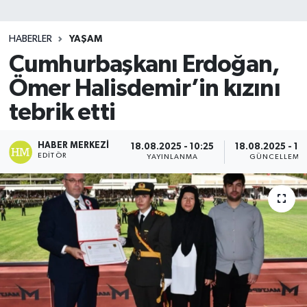
SİYASET
HABERLER
YAŞAM
Cumhurbaşkanı Erdoğan,
Teknoloji
Ömer Halisdemir’in kızını
TRABZON
tebrik etti
TRABZONSPOR
HABER MERKEZI
18.08.2025 - 10:25
18.08.2025 - 10
EDITÖR
YAYINLANMA
GÜNCELLEME
Yaşam