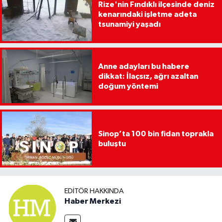
Rize'nin Fındıklı ilçesinde deniz
kenarındaki işletme adeta
tsunamiyi yaşadı
Anne adayları bu habere
dikkat: İlaçsız, ağrı azaltan
doğum yöntemi
Sinop’ta 100 bin fidan toprakla
buluştu
EDITÖR HAKKINDA
Haber Merkezi