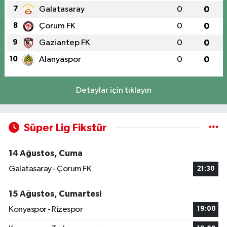
7
Galatasaray
0
0
8
Çorum FK
0
0
9
Gaziantep FK
0
0
10
Alanyaspor
0
0
Detaylar için tıklayın
Süper Lig Fikstür
14 Ağustos, Cuma
Galatasaray - Çorum FK
21:30
15 Ağustos, Cumartesi
Konyaspor - Rizespor
19:00