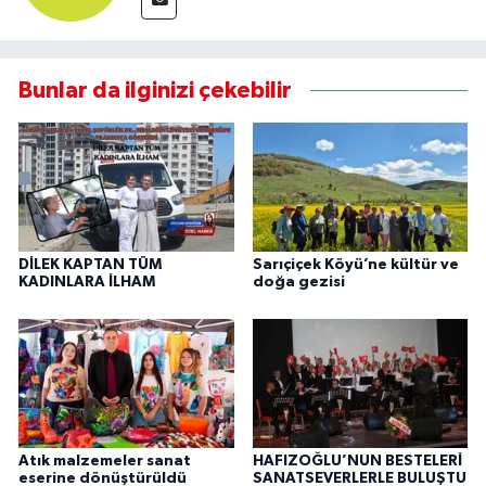
Bunlar da ilginizi çekebilir
DİLEK KAPTAN TÜM
Sarıçiçek Köyü’ne kültür ve
KADINLARA İLHAM
doğa gezisi
Atık malzemeler sanat
HAFIZOĞLU’NUN BESTELERİ
eserine dönüştürüldü
SANATSEVERLERLE BULUŞTU