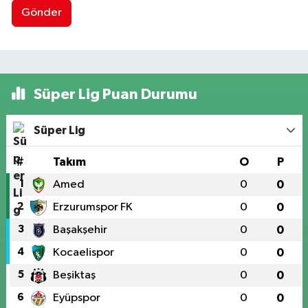
Gönder
Süper Lig Puan Durumu
Süper Lig
#
Takım
O
P
1
Amed
0
0
2
Erzurumspor FK
0
0
3
Başakşehir
0
0
4
Kocaelispor
0
0
5
Beşiktaş
0
0
6
Eyüpspor
0
0