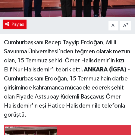
Paylaş
-
+
A
A
Cumhurbaşkanı Recep Tayyip Erdoğan, Milli
Savunma Üniversitesi'nden teğmen olarak mezun
olan, 15 Temmuz şehidi Ömer Halisdemir'in kızı
Elif Nur Halisdemir'i tebrik etti.
ANKARA (İGFA) -
Cumhurbaşkanı Erdoğan, 15 Temmuz hain darbe
girişiminde kahramanca mücadele ederek şehit
olan Piyade Astsubay Kıdemli Başçavuş Ömer
Halisdemir'in eşi Hatice Halisdemir ile telefonla
görüştü.