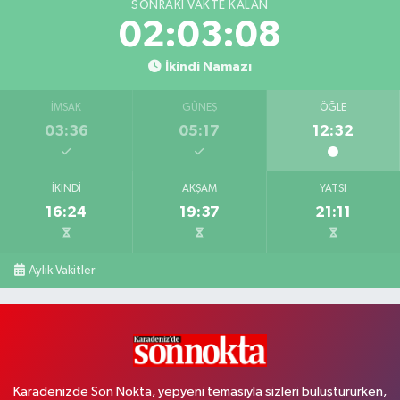
SONRAKI VAKTE KALAN
02:03:07
İkindi Namazı
İMSAK
GÜNEŞ
ÖĞLE
03:36
05:17
12:32
İKINDI
AKŞAM
YATSI
16:24
19:37
21:11
Aylık Vakitler
Karadenizde Son Nokta, yepyeni temasıyla sizleri buluştururken,