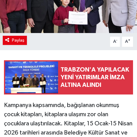
Paylaş
-
+
A
A
TRABZON'A YAPILACAK
YENİ YATIRIMLAR İMZA
ALTINA ALINDI
Kampanya kapsamında, bağışlanan okunmuş
çocuk kitapları, kitaplara ulaşımı zor olan
çocuklara ulaştırılacak. Kitaplar, 15 Ocak-15 Nisan
2026 tarihleri arasında Belediye Kültür Sanat ve