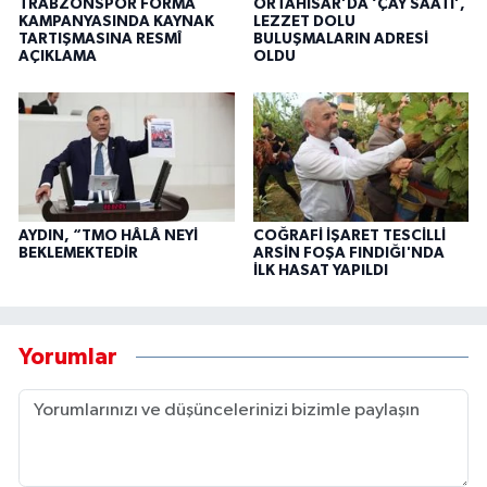
TRABZONSPOR FORMA
ORTAHİSAR’DA ‘ÇAY SAATİ’,
KAMPANYASINDA KAYNAK
LEZZET DOLU
TARTIŞMASINA RESMÎ
BULUŞMALARIN ADRESİ
AÇIKLAMA
OLDU
AYDIN, “TMO HÂLÂ NEYİ
COĞRAFİ İŞARET TESCİLLİ
BEKLEMEKTEDİR
ARSİN FOŞA FINDIĞI'NDA
İLK HASAT YAPILDI
Yorumlar