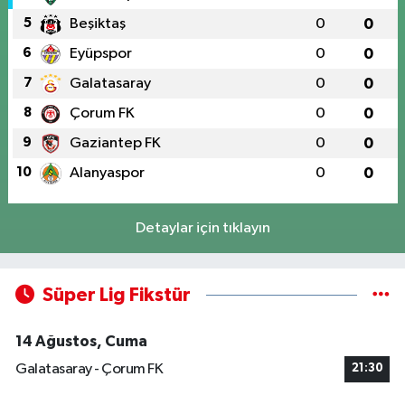
5
Beşiktaş
0
0
6
Eyüpspor
0
0
7
Galatasaray
0
0
8
Çorum FK
0
0
9
Gaziantep FK
0
0
10
Alanyaspor
0
0
Detaylar için tıklayın
Süper Lig Fikstür
14 Ağustos, Cuma
Galatasaray - Çorum FK
21:30