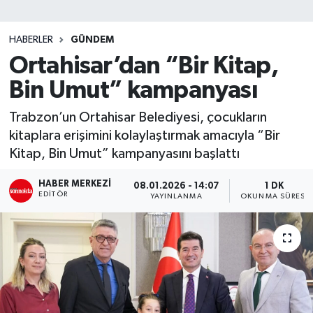
SİYASET
HABERLER
GÜNDEM
Ortahisar’dan “Bir Kitap,
Teknoloji
Bin Umut” kampanyası
TRABZON
Trabzon’un Ortahisar Belediyesi, çocukların
TRABZONSPOR
kitaplara erişimini kolaylaştırmak amacıyla “Bir
Kitap, Bin Umut” kampanyasını başlattı
Yaşam
HABER MERKEZI
08.01.2026 - 14:07
1 DK
EDITÖR
YAYINLANMA
OKUNMA SÜRESI