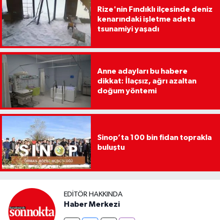
Rize'nin Fındıklı ilçesinde deniz
kenarındaki işletme adeta
tsunamiyi yaşadı
Anne adayları bu habere
dikkat: İlaçsız, ağrı azaltan
doğum yöntemi
Sinop’ta 100 bin fidan toprakla
buluştu
EDITÖR HAKKINDA
Haber Merkezi