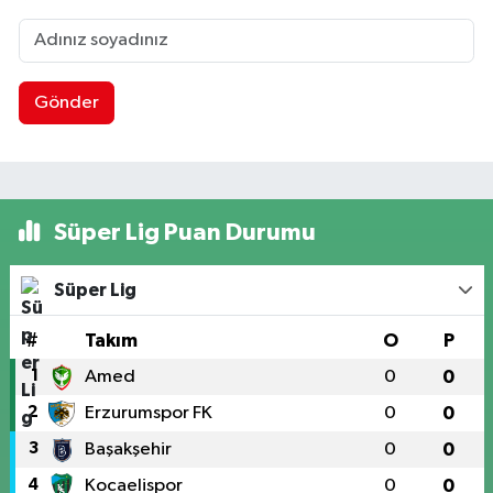
Gönder
Süper Lig Puan Durumu
Süper Lig
#
Takım
O
P
1
Amed
0
0
2
Erzurumspor FK
0
0
3
Başakşehir
0
0
4
Kocaelispor
0
0