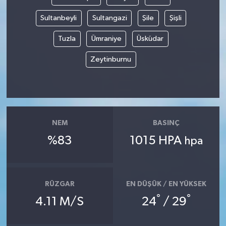
Sultanbeyli
Sultangazi
Şile
Şişli
Tuzla
Ümraniye
Üsküdar
Zeytinburnu
NEM
BASINÇ
%83
1015 HPA
hpa
RÜZGAR
EN DÜŞÜK / EN YÜKSEK
°
°
4.11 M/S
24
/ 29