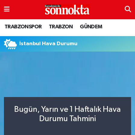
BÖLGESEL
Hava Durumu
TRABZONSPOR
TRABZON
GÜNDEM
EĞİTİM
Trafik Durumu
İstanbul Hava Durumu
EKONOMİ
Süper Lig Puan Durumu ve Fikstür
GENEL
Tüm Manşetler
GÜNDEM
Son Dakika Haberleri
Kültür sanat
Haber Arşivi
Bugün, Yarın ve 1 Haftalık Hava
MAGAZİN
Durumu Tahmini
SAĞLIK