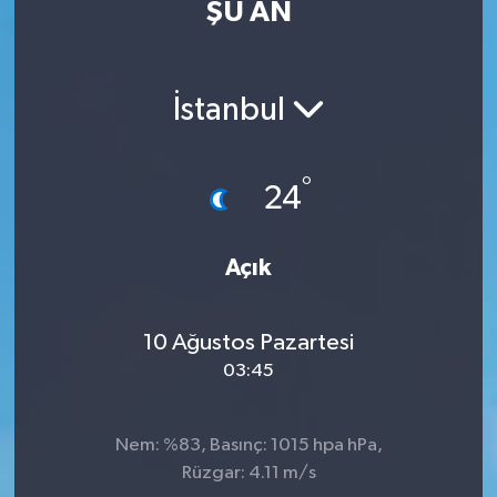
ŞU AN
SİYASET
Teknoloji
İstanbul
TRABZON
°
24
TRABZONSPOR
Yaşam
Açık
10 Ağustos Pazartesi
03:45
Nem: %83, Basınç: 1015 hpa hPa,
Rüzgar: 4.11 m/s