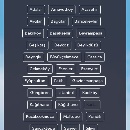
Adalar
Arnavutköy
Ataşehir
Avcılar
Bağcılar
Bahçelievler
Bakırköy
Başakşehir
Bayrampaşa
Beşiktaş
Beykoz
Beylikdüzü
Beyoğlu
Büyükçekmece
Çatalca
Çekmeköy
Esenler
Esenyurt
Eyüpsultan
Fatih
Gaziosmanpaşa
Güngören
Istanbul
Kadıköy
Kağıthane
Kâğıthane
Kartal
Küçükçekmece
Maltepe
Pendik
Sancaktepe
Sarıyer
Silivri