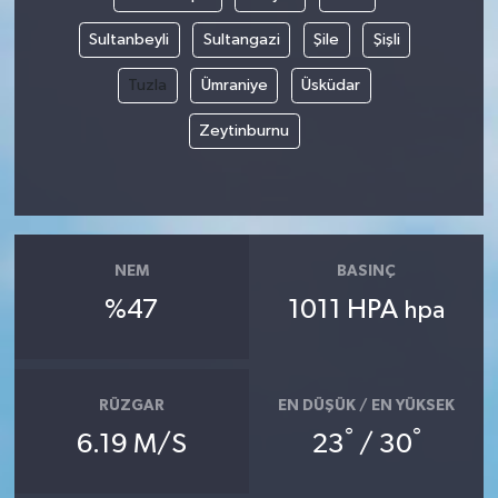
Sultanbeyli
Sultangazi
Şile
Şişli
Tuzla
Ümraniye
Üsküdar
Zeytinburnu
NEM
BASINÇ
%47
1011 HPA
hpa
RÜZGAR
EN DÜŞÜK / EN YÜKSEK
°
°
6.19 M/S
23
/ 30