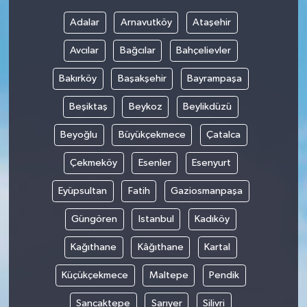
Adalar
Arnavutköy
Ataşehir
Avcılar
Bağcılar
Bahçelievler
Bakırköy
Başakşehir
Bayrampaşa
Beşiktaş
Beykoz
Beylikdüzü
Beyoğlu
Büyükçekmece
Çatalca
Çekmeköy
Esenler
Esenyurt
Eyüpsultan
Fatih
Gaziosmanpaşa
Güngören
Istanbul
Kadıköy
Kağıthane
Kâğıthane
Kartal
Küçükçekmece
Maltepe
Pendik
Sancaktepe
Sarıyer
Silivri