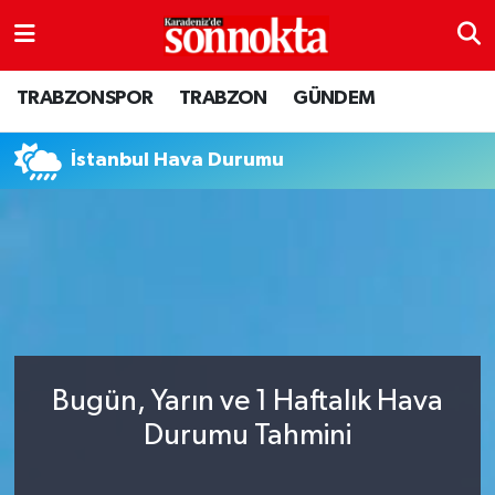
BÖLGESEL
Hava Durumu
TRABZONSPOR
TRABZON
GÜNDEM
EĞİTİM
Trafik Durumu
İstanbul Hava Durumu
EKONOMİ
Süper Lig Puan Durumu ve Fikstür
GENEL
Tüm Manşetler
GÜNDEM
Son Dakika Haberleri
Kültür sanat
Haber Arşivi
Bugün, Yarın ve 1 Haftalık Hava
MAGAZİN
Durumu Tahmini
SAĞLIK