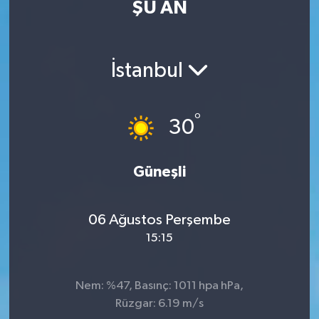
ŞU AN
SİYASET
Teknoloji
İstanbul
TRABZON
°
30
TRABZONSPOR
Yaşam
Güneşli
06 Ağustos Perşembe
15:15
Nem: %47, Basınç: 1011 hpa hPa,
Rüzgar: 6.19 m/s