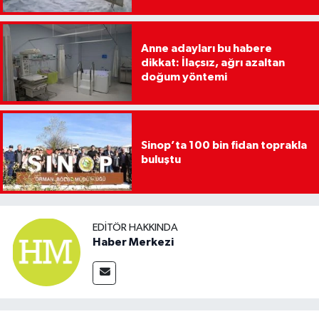
Anne adayları bu habere
dikkat: İlaçsız, ağrı azaltan
doğum yöntemi
Sinop’ta 100 bin fidan toprakla
buluştu
EDITÖR HAKKINDA
Haber Merkezi