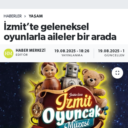
SİYASET
HABERLER
YAŞAM
İzmit’te geleneksel
Teknoloji
oyunlarla aileler bir arada
TRABZON
HABER MERKEZI
19.08.2025 - 18:26
19.08.2025 - 18
TRABZONSPOR
EDITÖR
YAYINLANMA
GÜNCELLEME
Yaşam