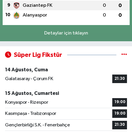
9
Gaziantep FK
0
0
10
Alanyaspor
0
0
Detaylar için tıklayın
Süper Lig Fikstür
14 Ağustos, Cuma
Galatasaray - Çorum FK
21:30
15 Ağustos, Cumartesi
Konyaspor - Rizespor
19:00
Kasımpaşa - Trabzonspor
19:00
Gençlerbirliği S.K. - Fenerbahçe
21:30