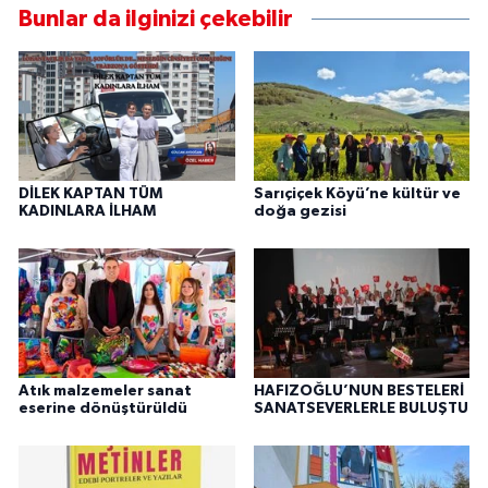
Bunlar da ilginizi çekebilir
DİLEK KAPTAN TÜM
Sarıçiçek Köyü’ne kültür ve
KADINLARA İLHAM
doğa gezisi
Atık malzemeler sanat
HAFIZOĞLU’NUN BESTELERİ
eserine dönüştürüldü
SANATSEVERLERLE BULUŞTU