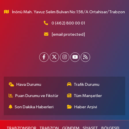
İnönü Mah. Yavuz Selim Bulvarı No:156/A Ortahisar/Trabzon
0 (462) 800 00 01
[email protected]
Hava Durumu
Trafik Durumu
Puan Durumu ve Fikstür
Tüm Manşetler
Son Dakika Haberleri
Haber Arşivi
TRABZONSPOR
TRABZON
GÜNDEM
SİYASET
BÖLGESEL