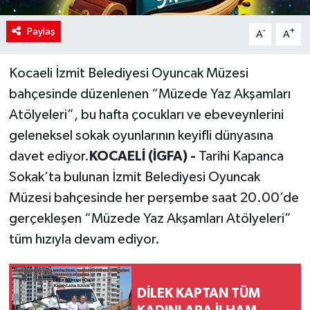
Paylaş
-
+
A
A
Kocaeli İzmit Belediyesi Oyuncak Müzesi
bahçesinde düzenlenen “Müzede Yaz Akşamları
Atölyeleri”, bu hafta çocukları ve ebeveynlerini
geleneksel sokak oyunlarının keyifli dünyasına
davet ediyor.
KOCAELİ (İGFA) -
Tarihi Kapanca
Sokak’ta bulunan İzmit Belediyesi Oyuncak
Müzesi bahçesinde her perşembe saat 20.00’de
gerçekleşen “Müzede Yaz Akşamları Atölyeleri”
tüm hızıyla devam ediyor.
DİLEK KAPTAN TÜM