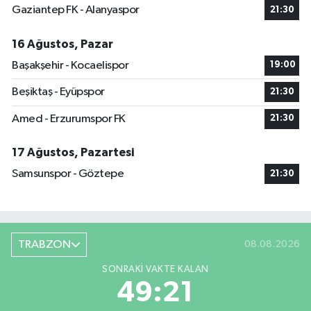
Gaziantep FK - Alanyaspor
21:30
16 Ağustos, Pazar
Başakşehir - Kocaelispor
19:00
Beşiktaş - Eyüpspor
21:30
Amed - Erzurumspor FK
21:30
17 Ağustos, Pazartesi
Samsunspor - Göztepe
21:30
TRABZON
08.08.2026
SONRAKI VAKTE KALAN
49:21