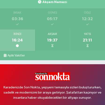
Akşam Namazı
İMSAK
GÜNEŞ
ÖĞLE
03:36
05:17
12:32
İKINDI
AKŞAM
YATSI
16:24
19:37
21:11
Aylık Vakitler
Karadenizde Son Nokta, yepyeni temasıyla sizleri buluştururken,
sadelik ve modernizmi bir araya getiriyor. Şatafattan kaçınıyor ve
insanlara haber okuyabilecekleri bir altyapı sunuyor.