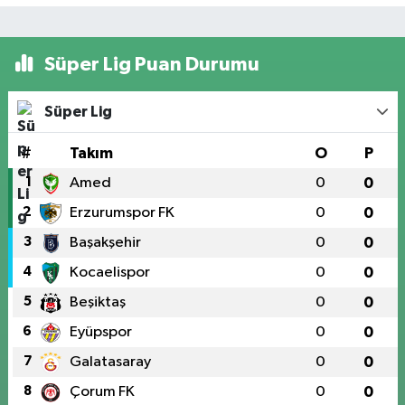
Süper Lig Puan Durumu
Süper Lig
#
Takım
O
P
1
Amed
0
0
2
Erzurumspor FK
0
0
3
Başakşehir
0
0
4
Kocaelispor
0
0
5
Beşiktaş
0
0
6
Eyüpspor
0
0
7
Galatasaray
0
0
8
Çorum FK
0
0