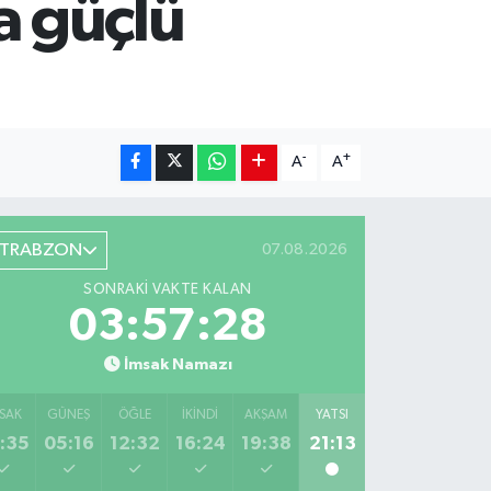
a güçlü
-
+
A
A
TRABZON
07.08.2026
SONRAKI VAKTE KALAN
03:57:27
İmsak Namazı
SAK
GÜNEŞ
ÖĞLE
İKINDI
AKŞAM
YATSI
:35
05:16
12:32
16:24
19:38
21:13