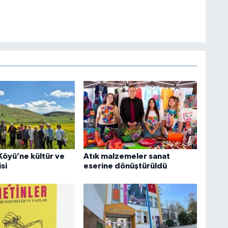
Köyü’ne kültür ve
Atık malzemeler sanat
si
eserine dönüştürüldü