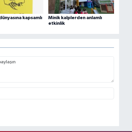
dünyasına kapsamlı
Minik kalplerden anlamlı
etkinlik