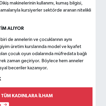
ikiş makinelerinin kullanımı, kumaş bilgisi,
amalarıyla kursiyerler sektörde aranan nitelikli
TİM ALIYOR
ri de annelerin ve çocuklarının aynı
iyim üretim kurslarında model ve kıyafet
açılan çocuk oyun odalarında müfredata bağlı
ek zaman geçiriyor. Böylece hem anneler
yal beceriler kazanıyor.
K
DİLEK KAPTAN TÜM KADINLARA İLHAM
e