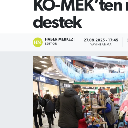
KO-MEK’ten 
SİYASET
destek
Teknoloji
TRABZON
HABER MERKEZI
27.09.2025 - 17:45
EDITÖR
YAYINLANMA
TRABZONSPOR
Yaşam