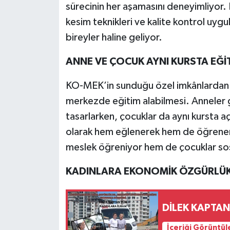
sürecinin her aşamasını deneyimliyor. D
kesim teknikleri ve kalite kontrol uygul
bireyler haline geliyor.
ANNE VE ÇOCUK AYNI KURSTA EĞİ
KO-MEK’in sunduğu özel imkânlardan bi
merkezde eğitim alabilmesi. Anneler g
tasarlarken, çocuklar da aynı kursta 
olarak hem eğlenerek hem de öğrener
meslek öğreniyor hem de çocuklar sos
KADINLARA EKONOMİK ÖZGÜRLÜ
İçeriği Görüntül