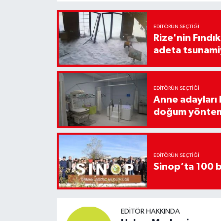
EDITÖRÜN SEÇTIĞI
Rize'nin Fındık
adeta tsunami
EDITÖRÜN SEÇTIĞI
Anne adayları b
doğum yönte
EDITÖRÜN SEÇTIĞI
Sinop’ta 100 b
EDITÖR HAKKINDA