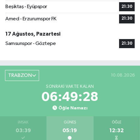
Beşiktaş - Eyüpspor
21:30
Amed - Erzurumspor FK
21:30
17 Ağustos, Pazartesi
Samsunspor - Göztepe
21:30
TRABZON
10.08.2026
SONRAKI VAKTE KALAN
06:49:28
Öğle Namazı
İMSAK
GÜNEŞ
ÖĞLE
03:39
05:19
12:32