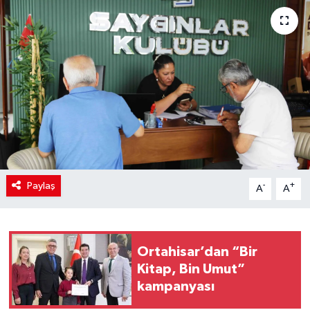
SİYASET
Teknoloji
TRABZON
TRABZONSPOR
Yaşam
Paylaş
-
+
A
A
Ortahisar’dan “Bir
Kitap, Bin Umut”
kampanyası