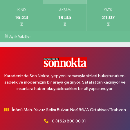
İKINDI
AKŞAM
YATSI
16:23
19:35
21:07
Aylık Vakitler
Karadenizde Son Nokta, yepyeni temasıyla sizleri buluştururken,
sadelik ve modernizmi bir araya getiriyor. Şatafattan kaçınıyor ve
insanlara haber okuyabilecekleri bir altyapı sunuyor.
İnönü Mah. Yavuz Selim Bulvarı No:156/A Ortahisar/Trabzon
0 (462) 800 00 01