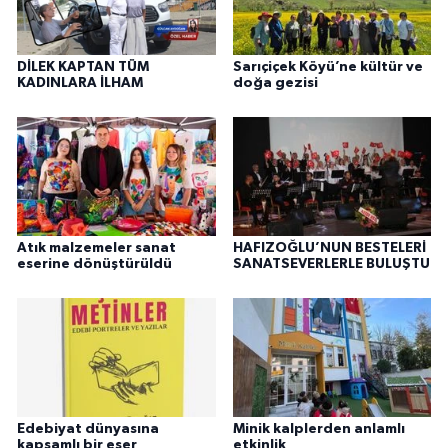
DİLEK KAPTAN TÜM
Sarıçiçek Köyü’ne kültür ve
KADINLARA İLHAM
doğa gezisi
Atık malzemeler sanat
HAFIZOĞLU’NUN BESTELERİ
eserine dönüştürüldü
SANATSEVERLERLE BULUŞTU
Edebiyat dünyasına
Minik kalplerden anlamlı
kapsamlı bir eser
etkinlik