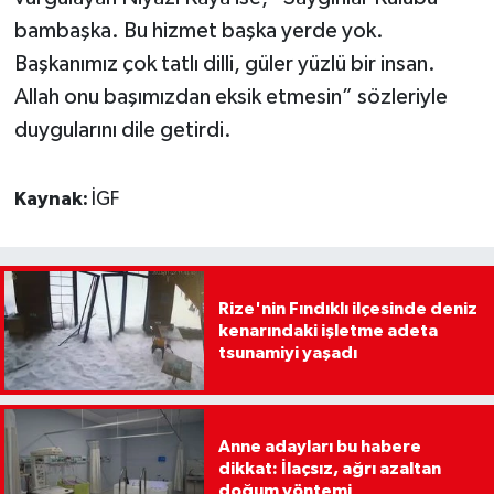
bambaşka. Bu hizmet başka yerde yok.
Başkanımız çok tatlı dilli, güler yüzlü bir insan.
Allah onu başımızdan eksik etmesin” sözleriyle
duygularını dile getirdi.
Kaynak:
İGF
Rize'nin Fındıklı ilçesinde deniz
kenarındaki işletme adeta
tsunamiyi yaşadı
Anne adayları bu habere
dikkat: İlaçsız, ağrı azaltan
doğum yöntemi