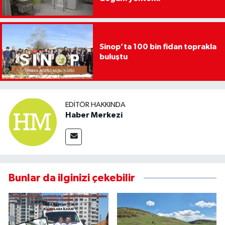
Sinop’ta 100 bin fidan toprakla
buluştu
EDITÖR HAKKINDA
Haber Merkezi
Bunlar da ilginizi çekebilir