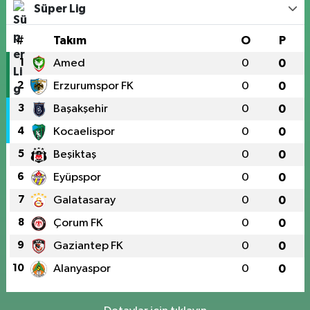
Süper Lig
#
Takım
O
P
1
Amed
0
0
2
Erzurumspor FK
0
0
3
Başakşehir
0
0
4
Kocaelispor
0
0
5
Beşiktaş
0
0
6
Eyüpspor
0
0
7
Galatasaray
0
0
8
Çorum FK
0
0
9
Gaziantep FK
0
0
10
Alanyaspor
0
0