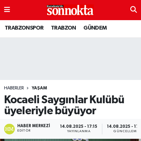
BÖLGESEL
Hava Durumu
TRABZONSPOR
TRABZON
GÜNDEM
EĞİTİM
Trafik Durumu
EKONOMİ
Süper Lig Puan Durumu ve Fikstür
GENEL
Tüm Manşetler
GÜNDEM
Son Dakika Haberleri
HABERLER
YAŞAM
Kocaeli Saygınlar Kulübü
Kültür sanat
Haber Arşivi
üyeleriyle büyüyor
MAGAZİN
HABER MERKEZI
14.08.2025 - 17:15
14.08.2025 - 17:
EDITÖR
YAYINLANMA
GÜNCELLEME
SAĞLIK