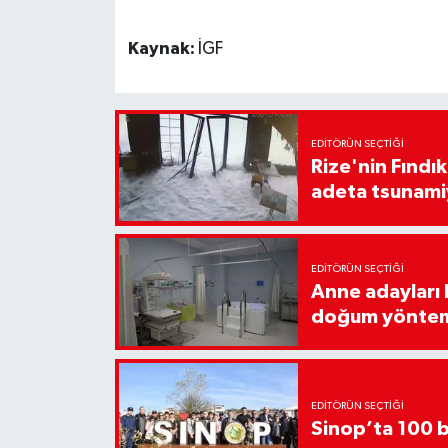
Kaynak:
İGF
EDITÖRÜN SEÇTIĞI
Rize'nin Fındık
adeta tsunami
EDITÖRÜN SEÇTIĞI
Anne adayları b
doğum yönte
EDITÖRÜN SEÇTIĞI
Sinop’ta 100 b