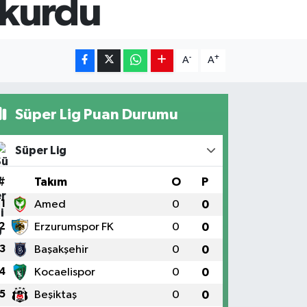
 kurdu
-
+
A
A
Süper Lig Puan Durumu
Süper Lig
#
Takım
O
P
1
Amed
0
0
2
Erzurumspor FK
0
0
3
Başakşehir
0
0
4
Kocaelispor
0
0
5
Beşiktaş
0
0