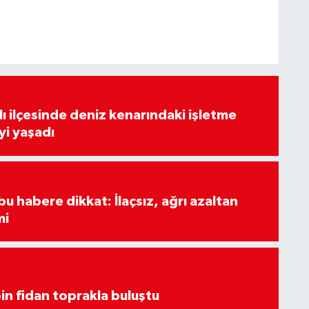
lı ilçesinde deniz kenarındaki işletme
yi yaşadı
u habere dikkat: İlaçsız, ağrı azaltan
mi
in fidan toprakla buluştu