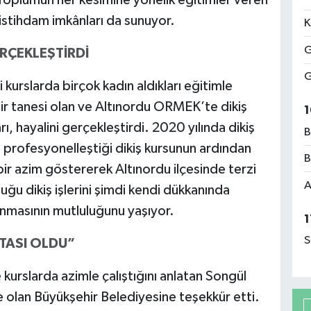
istihdam imkânları da sunuyor.
K
G
RÇEKLEŞTİRDİ
G
ği kurslarda birçok kadın aldıkları eğitimle
bir tanesi olan ve Altınordu ORMEK’te dikiş
1
ı, hayalini gerçekleştirdi. 2020 yılında dikiş
B
ve profesyonelleştiği dikiş kursunun ardından
B
 bir azim göstererek Altınordu ilçesinde terzi
A
uğu dikiş işlerini şimdi kendi dükkanında
nmasının mutluluğunu yaşıyor.
1
S
TASI OLDU”
kurslarda azimle çalıştığını anlatan Songül
le olan Büyükşehir Belediyesine teşekkür etti.