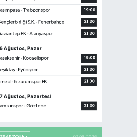
asımpaşa - Trabzonspor
19:00
ençlerbirliği S.K. - Fenerbahçe
21:30
aziantep FK - Alanyaspor
21:30
6 Ağustos, Pazar
aşakşehir - Kocaelispor
19:00
eşiktaş - Eyüpspor
21:30
med - Erzurumspor FK
21:30
7 Ağustos, Pazartesi
amsunspor - Göztepe
21:30
07.08.2026