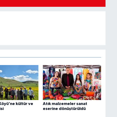
Köyü’ne kültür ve
Atık malzemeler sanat
si
eserine dönüştürüldü