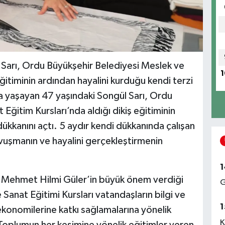
Sarı, Ordu Büyükşehir Belediyesi Meslek ve
1
eğitiminin ardından hayalini kurduğu kendi terzi
 yaşayan 47 yaşındaki Songül Sarı, Ordu
Eğitim Kursları’nda aldığı dikiş eğitiminin
dükkanını açtı. 5 aydır kendi dükkanında çalışan
vuşmanın ve hayalini gerçekleştirmenin
1
 Mehmet Hilmi Güler’in büyük önem verdiği
G
anat Eğitimi Kursları vatandaşların bilgi ve
1
ekonomilerine katkı sağlamalarına yönelik
K
 Toplumun her kesimine yönelik eğitimler veren