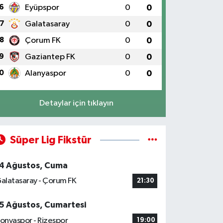
6
Eyüpspor
0
0
7
Galatasaray
0
0
8
Çorum FK
0
0
9
Gaziantep FK
0
0
0
Alanyaspor
0
0
Detaylar için tıklayın
Süper Lig Fikstür
4 Ağustos, Cuma
alatasaray - Çorum FK
21:30
5 Ağustos, Cumartesi
onyaspor - Rizespor
19:00