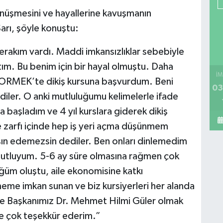
nüşmesini ve hayallerine kavuşmanın
arı, şöyle konuştu:
rakım vardı. Maddi imkansızlıklar sebebiyle
tım. Bu benim için bir hayal olmuştu. Daha
İM
ORMEK’te dikiş kursuna başvurdum. Beni
03
ediler. O anki mutluluğumu kelimelerle ifade
şladım ve 4 yıl kurslara giderek dikiş
 zarfı içinde hep iş yeri açma düşünmem
n edemezsin dediler. Ben onları dinlemedim
mutluyum. 5-6 ay süre olmasına rağmen çok
üm oluştu, aile ekonomisine katkı
eme imkan sunan ve biz kursiyerleri her alanda
e Başkanımız Dr. Mehmet Hilmi Güler olmak
e çok teşekkür ederim.”