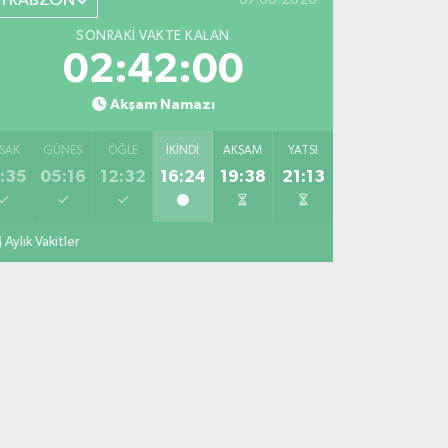
TRABZON
SONRAKI VAKTE KALAN
02:41:59
Akşam Namazı
SAK
GÜNEŞ
ÖĞLE
İKINDI
AKŞAM
YATSI
:35
05:16
12:32
16:24
19:38
21:13
Aylık Vakitler