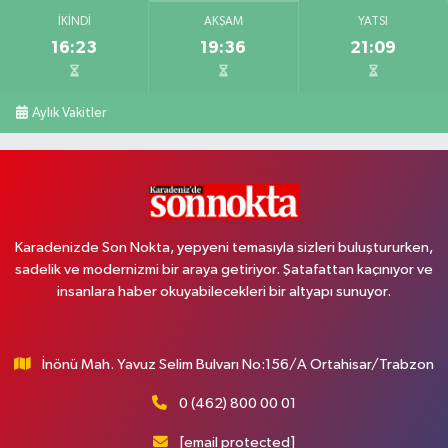
İKINDI
AKŞAM
YATSI
16:23
19:36
21:09
Aylık Vakitler
Karadenizde Son Nokta, yepyeni temasıyla sizleri buluştururken,
sadelik ve modernizmi bir araya getiriyor. Şatafattan kaçınıyor ve
insanlara haber okuyabilecekleri bir altyapı sunuyor.
İnönü Mah. Yavuz Selim Bulvarı No:156/A Ortahisar/Trabzon
0 (462) 800 00 01
[email protected]