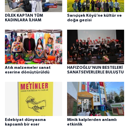
DİLEK KAPTAN TÜM
Sarıçiçek Köyü’ne kültür ve
KADINLARA İLHAM
doğa gezisi
Atık malzemeler sanat
HAFIZOĞLU’NUN BESTELERİ
eserine dönüştürüldü
SANATSEVERLERLE BULUŞTU
Edebiyat dünyasına
Minik kalplerden anlamlı
kapsamlı bir eser
etkinlik