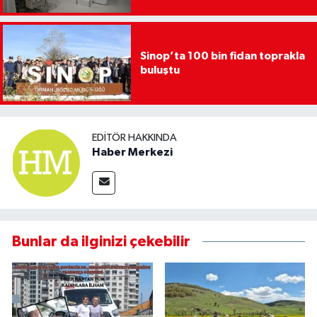
Sinop’ta 100 bin fidan toprakla
buluştu
EDITÖR HAKKINDA
Haber Merkezi
Bunlar da ilginizi çekebilir