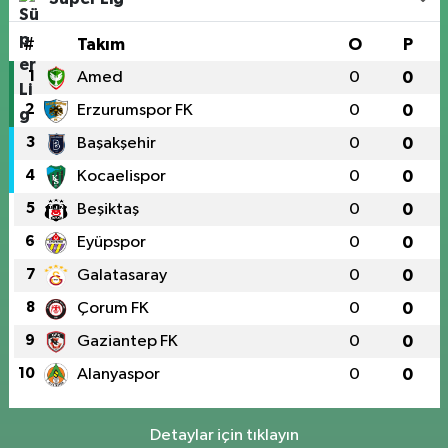
#
Takım
O
P
1
Amed
0
0
2
Erzurumspor FK
0
0
3
Başakşehir
0
0
4
Kocaelispor
0
0
5
Beşiktaş
0
0
6
Eyüpspor
0
0
7
Galatasaray
0
0
8
Çorum FK
0
0
9
Gaziantep FK
0
0
10
Alanyaspor
0
0
Detaylar için tıklayın