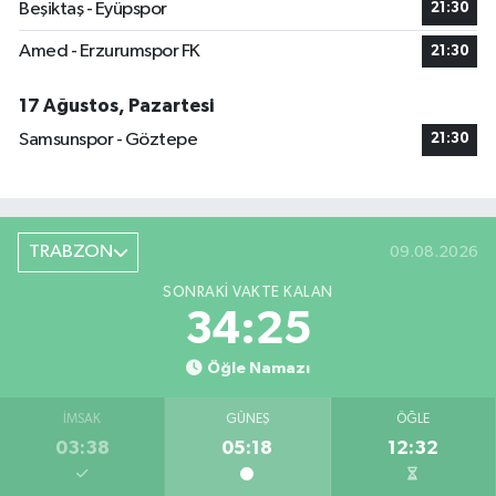
Beşiktaş - Eyüpspor
21:30
Amed - Erzurumspor FK
21:30
17 Ağustos, Pazartesi
Samsunspor - Göztepe
21:30
TRABZON
09.08.2026
SONRAKI VAKTE KALAN
34:24
Öğle Namazı
İMSAK
GÜNEŞ
ÖĞLE
03:38
05:18
12:32