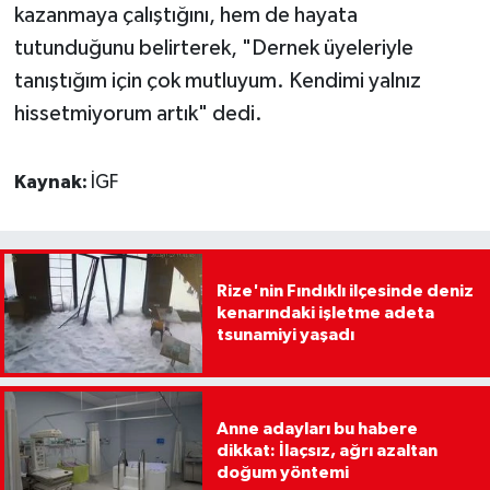
kazanmaya çalıştığını, hem de hayata
tutunduğunu belirterek, "Dernek üyeleriyle
tanıştığım için çok mutluyum. Kendimi yalnız
hissetmiyorum artık" dedi.
Kaynak:
İGF
Rize'nin Fındıklı ilçesinde deniz
kenarındaki işletme adeta
tsunamiyi yaşadı
Anne adayları bu habere
dikkat: İlaçsız, ağrı azaltan
doğum yöntemi