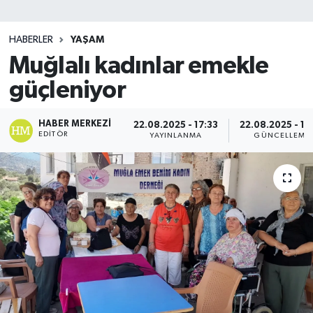
SİYASET
HABERLER
YAŞAM
Muğlalı kadınlar emekle
Teknoloji
güçleniyor
TRABZON
HABER MERKEZI
22.08.2025 - 17:33
22.08.2025 - 17
TRABZONSPOR
EDITÖR
YAYINLANMA
GÜNCELLEME
Yaşam