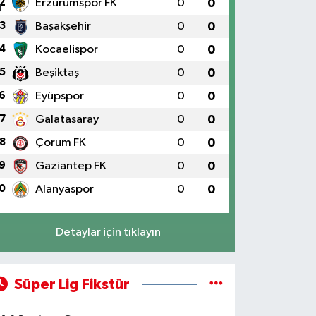
2
Erzurumspor FK
0
0
3
Başakşehir
0
0
4
Kocaelispor
0
0
5
Beşiktaş
0
0
6
Eyüpspor
0
0
7
Galatasaray
0
0
8
Çorum FK
0
0
9
Gaziantep FK
0
0
0
Alanyaspor
0
0
Detaylar için tıklayın
Süper Lig Fikstür