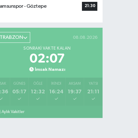
amsunspor - Göztepe
21:30
TRABZON
08.08.2026
SONRAKI VAKTE KALAN
02:05
İmsak Namazı
SAK
GÜNEŞ
ÖĞLE
İKINDI
AKŞAM
YATSI
:36
05:17
12:32
16:24
19:37
21:11
Aylık Vakitler