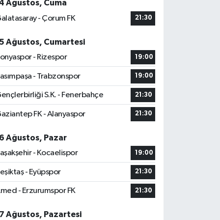
4 Ağustos, Cuma
alatasaray - Çorum FK
21:30
5 Ağustos, Cumartesi
onyaspor - Rizespor
19:00
asımpaşa - Trabzonspor
19:00
ençlerbirliği S.K. - Fenerbahçe
21:30
aziantep FK - Alanyaspor
21:30
6 Ağustos, Pazar
aşakşehir - Kocaelispor
19:00
eşiktaş - Eyüpspor
21:30
med - Erzurumspor FK
21:30
7 Ağustos, Pazartesi