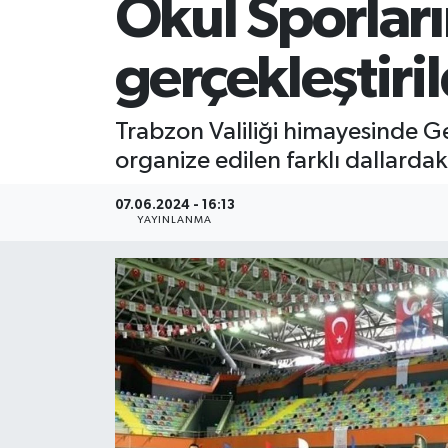
Okul Sporlar
SİYASET
gerçekleştiril
Teknoloji
Trabzon Valiliği himayesinde Ge
TRABZON
organize edilen farklı dallarda
TRABZONSPOR
07.06.2024 - 16:13
YAYINLANMA
Yaşam