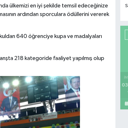
landa ülkemizi en iyi şekilde temsil edeceğinize
S
masının ardından sporculara ödüllerini vererek
okuldan 640 öğrenciye kupa ve madalyaları
anşta 218 kategoride faaliyet yapılmış olup
İM
03