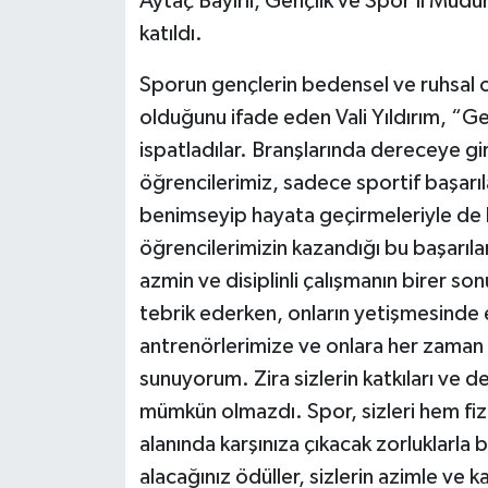
Aytaç Bayırlı, Gençlik ve Spor İl Müdür
katıldı.
Sporun gençlerin bedensel ve ruhsal o
olduğunu ifade eden Vali Yıldırım, “Ge
ispatladılar. Branşlarında dereceye g
öğrencilerimiz, sadece sportif başarıl
benimseyip hayata geçirmeleriyle de b
öğrencilerimizin kazandığı bu başarılar
azmin ve disiplinli çalışmanın birer so
tebrik ederken, onların yetişmesind
antrenörlerimize ve onlara her zaman 
sunuyorum. Zira sizlerin katkıları ve 
mümkün olmazdı. Spor, sizleri hem fizi
alanında karşınıza çıkacak zorluklarla
alacağınız ödüller, sizlerin azimle ve kar