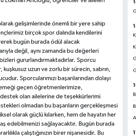
ü Lokman Arıcıoğlu, öğrenciler ve aileleri
1
G
larak gelişimlerinde önemli bir yere sahip
1
nçlerimiz birçok spor dalında kendilerini
K
irerek bugün burada ödül alacak
K
arıyla değil, aynı zamanda bu değerleri
G
izleri gururlandırmaktadırlar. Sporcu
, kuşkusuz uzun ve zorlu bir sürecin, sabrın,
G
nucudur. Sporcularımızı başarılarından dolayı
1
e emeği geçen öğretmenlerimize,
B
destek olan ailelerine de teşekkürlerimi
destekleri olmadan bu başarıların gerçekleşmesi
B
ksel olarak güçlü kılarken, hem de hayatın her
A
 baş edebilmenizi sağlayacaktır. Bugün burada
1
arlılıkla çalıştığınızın birer nişanesidir. Bu