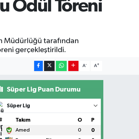
u Ödül Töreni
itim Müdürlüğü tarafından
eni gerçekleştirildi.
-
+
A
A
Süper Lig Puan Durumu
Süper Lig
#
Takım
O
P
1
Amed
0
0